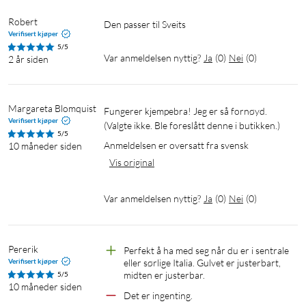
Robert
Den passer til Sveits
Verifisert kjøper
5/5
Var anmeldelsen nyttig?
Ja
(
0
)
Nei
(
0
)
2 år siden
Margareta Blomquist
Fungerer kjempebra! Jeg er så fornøyd. 

Verifisert kjøper
(Valgte ikke. Ble foreslått denne i butikken.)
5/5
Anmeldelsen er oversatt fra svensk
10 måneder siden
Vis original
Var anmeldelsen nyttig?
Ja
(
0
)
Nei
(
0
)
Pererik
Perfekt å ha med seg når du er i sentrale 
Verifisert kjøper
eller sørlige Italia. Gulvet er justerbart, 
midten er justerbar.
5/5
10 måneder siden
Det er ingenting.