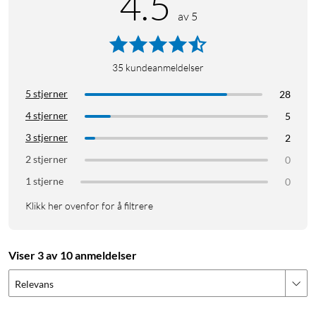
4.5
av 5
35
kundeanmeldelser
5 stjerner
28
4 stjerner
5
3 stjerner
2
2 stjerner
0
1 stjerne
0
Klikk her ovenfor for å filtrere
Viser 3 av 10 anmeldelser
Relevans