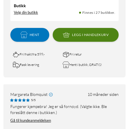
Butikk
Velg din butikk
Finnes i 27 butikker.
HENT
LEGG I HANDLEKURV
Fri frakt fra 599,-
Fri retur
Rask levering
Hent i butikk, GRATIS!
Margareta Blomquist
10 måneder siden
5/5
Fungerer kjempebra! Jeg er så fornøyd. (Valgte ikke. Ble
foreslått denne i butikken.)
Gå til kundeanmeldelsen