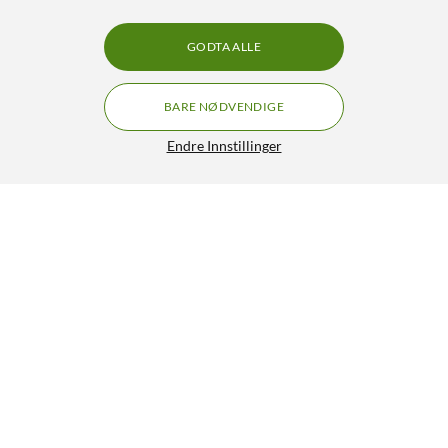
GODTA ALLE
BARE NØDVENDIGE
Endre Innstillinger
Skross Jordet reiseadapter - Sveits, Italia og Brasil
179,90
4.5/5
HENT
LEGG I HANDLEKURV