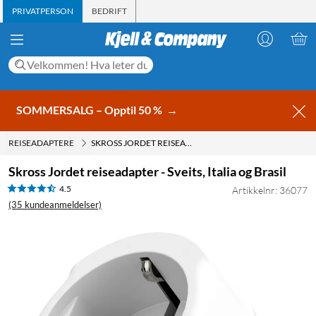
PRIVATPERSON
BEDRIFT
SOMMERSALG – Opptil 50 %
→
REISEADAPTERE
SKROSS JORDET REISEADAPTER - SVEITS, ITALIA OG BRASIL
Skross Jordet reiseadapter - Sveits, Italia og Brasil
4.5
Artikkelnr: 36077
(35 kundeanmeldelser)