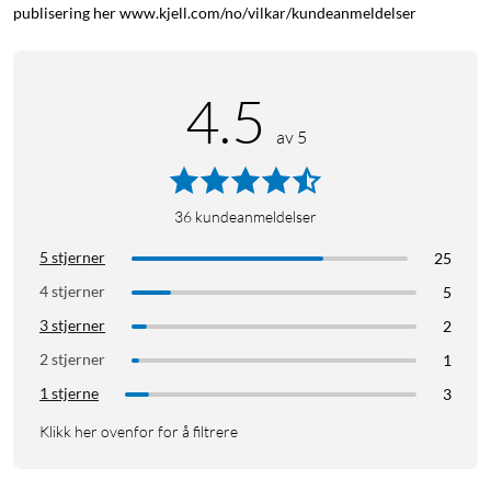
publisering her www.kjell.com/no/vilkar/kundeanmeldelser
4.5
av 5
36
kundeanmeldelser
5 stjerner
25
4 stjerner
5
3 stjerner
2
2 stjerner
1
1 stjerne
3
Klikk her ovenfor for å filtrere