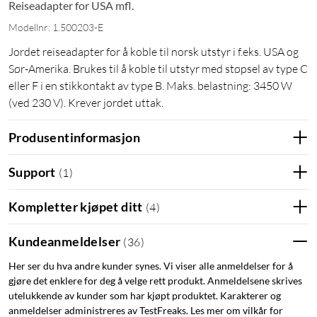
Reiseadapter for USA mfl.
Modellnr: 1.500203-E
Jordet reiseadapter for å koble til norsk utstyr i f.eks. USA og
Sør-Amerika. Brukes til å koble til utstyr med støpsel av type C
eller F i en stikkontakt av type B. Maks. belastning: 3450 W
(ved 230 V). Krever jordet uttak.
Produsentinformasjon
Support
(
1
)
Kompletter kjøpet ditt
(
4
)
Kundeanmeldelser
(
36
)
Her ser du hva andre kunder synes. Vi viser alle anmeldelser for å
gjøre det enklere for deg å velge rett produkt. Anmeldelsene skrives
utelukkende av kunder som har kjøpt produktet. Karakterer og
anmeldelser administreres av TestFreaks. Les mer om vilkår for