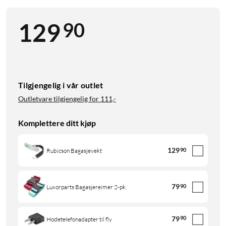
90
129
Tilgjengelig i vår outlet
Outletvare tilgjengelig for
111,-
Komplettere ditt kjøp
129
90
Rubicson Bagasjevekt
79
90
Luxorparts Bagasjereimer 2-pk.
79
90
Hodetelefonadapter til fly