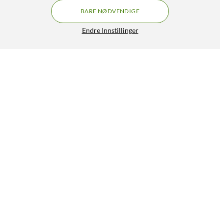
BARE NØDVENDIGE
Endre Innstillinger
Skross Jordet reiseadapter USA
129,90
4.5/5
HENT
LEGG I HANDLEKURV
Lignende produkter