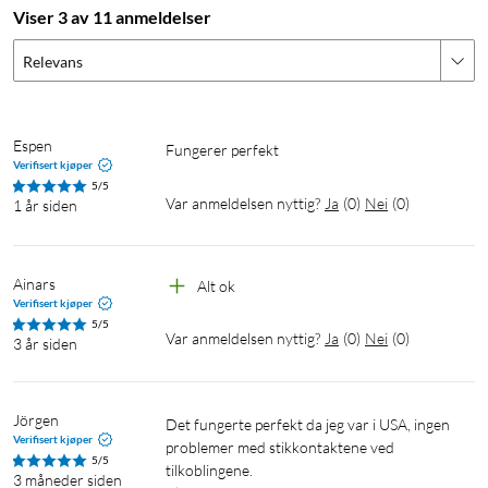
Viser 3 av 11 anmeldelser
Relevans
Espen
Fungerer perfekt
Verifisert kjøper
5/5
Var anmeldelsen nyttig?
Ja
(
0
)
Nei
(
0
)
1 år siden
Ainars
Alt ok
Verifisert kjøper
5/5
Var anmeldelsen nyttig?
Ja
(
0
)
Nei
(
0
)
3 år siden
Jörgen
Det fungerte perfekt da jeg var i USA, ingen 
Verifisert kjøper
problemer med stikkontaktene ved 
5/5
tilkoblingene.
3 måneder siden