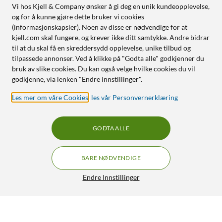
Støvbeholderens kapasitet: 235 ml
Vi hos Kjell & Company ønsker å gi deg en unik kundeopplevelse,
og for å kunne gjøre dette bruker vi cookies
Vannbeholderens kapasitet for rent/skittent vann: 4,2 l / 3 l
(informasjonskapsler). Noen av disse er nødvendige for at
kjell.com skal fungere, og krever ikke ditt samtykke. Andre bidrar
Vedlikehold
til at du skal få en skreddersydd opplevelse, unike tilbud og
Automatisk tømming: Ja, opptil 100 dager
tilpassede annonser. Ved å klikke på "Godta alle" godkjenner du
bruk av slike cookies. Du kan også velge hvilke cookies du vil
Automatisk rengjøring av mopp med varmt vann: Ja, 100 °C
godkjenne, via lenken "Endre innstillinger".
Varmluftstørking: Ja
Selvrensende vaskebrett: Ja, AceClean™ DryBoard
Les mer om våre Cookies
,
les vår Personvernerklæring
Automatisk påfylling av rengjøringsmiddel: Ja
Automatisk påfylling av vannbeholder: Ja
Vannkoblingssett for automatisk påfylling og tømming: Ja,
GODTA ALLE
kjøpes separat
BARE NØDVENDIGE
Smart styring
Endre Innstillinger
Støtte for talestyring: Alexa, Siri og Google Assistent
I pakken
Dreame X60 Ultra – Robotstøvsuger med
GRATIS FRAKT
basestasjon Svart
1 x robotstøvsuger