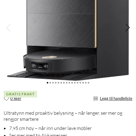
GRATIS FRAKT
0 liker
Legg til handleliste
Ultratynn med proaktiv belysning – når lenger, ser mer og
rengjør smartere
7,95 cm høy – når inn under lave møbler
Ser mer med to AI-kameraer