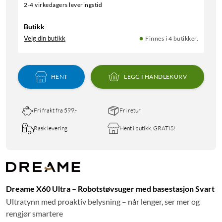
2-4 virkedagers leveringstid
Butikk
Velg din butikk
Finnes i 4 butikker.
HENT
LEGG I HANDLEKURV
Fri frakt fra 599,-
Fri retur
Rask levering
Hent i butikk, GRATIS!
Dreame X60 Ultra – Robotstøvsuger med basestasjon Svart
Ultratynn med proaktiv belysning – når lenger, ser mer og
rengjør smartere