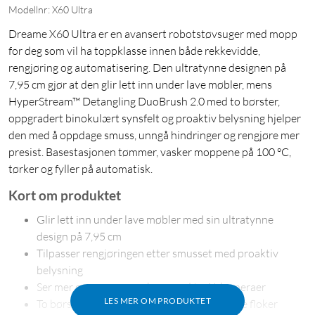
Modellnr: X60 Ultra
Dreame X60 Ultra er en avansert robotstøvsuger med mopp
for deg som vil ha toppklasse innen både rekkevidde,
rengjøring og automatisering. Den ultratynne designen på
7,95 cm gjør at den glir lett inn under lave møbler, mens
HyperStream™ Detangling DuoBrush 2.0 med to børster,
oppgradert binokulært synsfelt og proaktiv belysning hjelper
den med å oppdage smuss, unngå hindringer og rengjøre mer
presist. Basestasjonen tømmer, vasker moppene på 100 °C,
tørker og fyller på automatisk.
Kort om produktet
Glir lett inn under lave møbler med sin ultratynne
design på 7,95 cm
Tilpasser rengjøringen etter smusset med proaktiv
belysning
Ser mer og reagerer raskere med to AI-kameraer
LES MER OM PRODUKTET
To børster tar opp hår og smuss med mindre floker