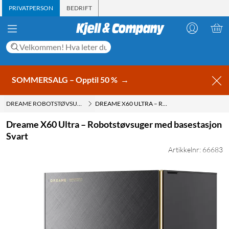
PRIVATPERSON
BEDRIFT
SOMMERSALG – Opptil 50 %
→
DREAME ROBOTSTØVSUGER
DREAME X60 ULTRA – ROBOTSTØVSUGER MED BASESTASJON SVART
Dreame X60 Ultra – Robotstøvsuger med basestasjon
Svart
Artikkelnr: 66683