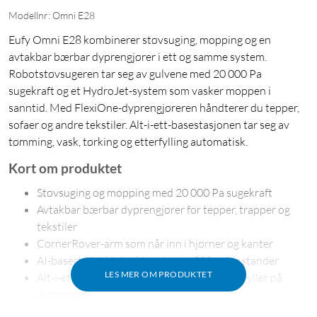
Modellnr: Omni E28
Eufy Omni E28 kombinerer støvsuging, mopping og en
avtakbar bærbar dyprengjører i ett og samme system.
Robotstøvsugeren tar seg av gulvene med 20 000 Pa
sugekraft og et HydroJet-system som vasker moppen i
sanntid. Med FlexiOne-dyprengjøreren håndterer du tepper,
sofaer og andre tekstiler. Alt-i-ett-basestasjonen tar seg av
tømming, vask, tørking og etterfylling automatisk.
Kort om produktet
Støvsuging og mopping med 20 000 Pa sugekraft
Avtakbar bærbar dyprengjører for tepper, trapper og
tekstiler
CornerRover-arm som når inn i hjørner og kanter
AI-basert objektgjenkjenning av 200+ gjenstander
LES MER OM PRODUKTET
Alt-i-ett-basestasjon som vasker, tørker og fyller på
automatisk