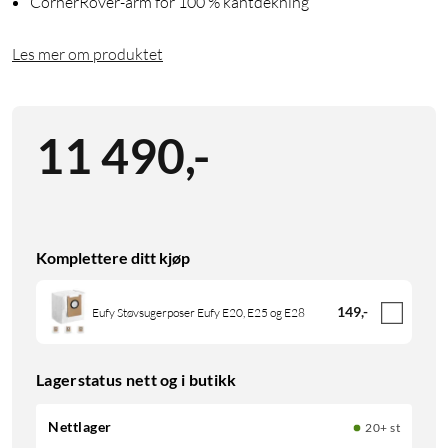
CornerRover-arm for 100 % kantdekning
Les mer om produktet
11 490
,
-
Komplettere ditt kjøp
149
,
-
Eufy Støvsugerposer Eufy E20, E25 og E28
Lagerstatus nett og i butikk
Nettlager
20+ st