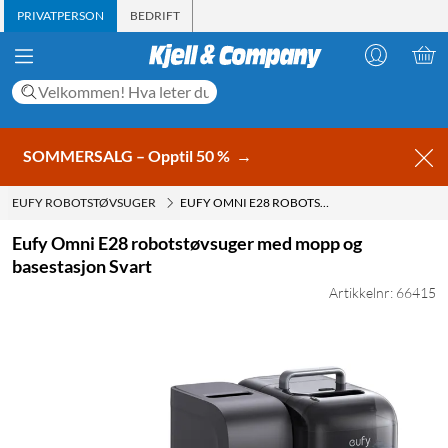
PRIVATPERSON
BEDRIFT
SOMMERSALG – Opptil 50 %
→
EUFY ROBOTSTØVSUGER
EUFY OMNI E28 ROBOTSTØVSUGER MED MOPP OG BASESTASJON SVART
Eufy Omni E28 robotstøvsuger med mopp og
basestasjon Svart
Artikkelnr: 66415