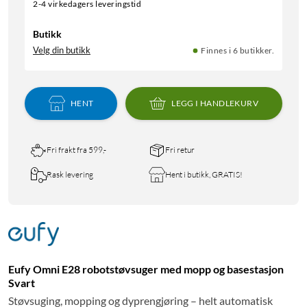
2-4 virkedagers leveringstid
Butikk
Velg din butikk
Finnes i 6 butikker.
HENT
LEGG I HANDLEKURV
Fri frakt fra 599,-
Fri retur
Rask levering
Hent i butikk, GRATIS!
Eufy Omni E28 robotstøvsuger med mopp og basestasjon
Svart
Støvsuging, mopping og dyprengjøring – helt automatisk