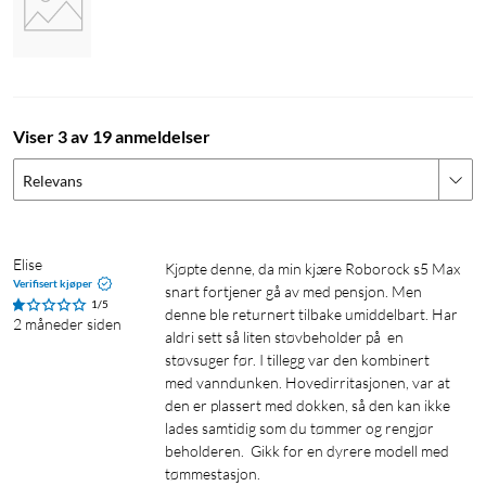
friske gulv hver gang roboten har gjort jobben.
Styres fra appen – enkelt, presist og fleksibelt
Med Roborock-appen får du full kontroll over rengjøringen.
Gjør tidsinnstillinger, definer soner som skal unngås, eller la
Viser 3 av 19 anmeldelser
roboten fokusere på spesielt skitne områder. Du kan justere
sugekraft, vannmengde og rengjøringsfrekvens for hvert rom
Relevans
direkte på mobilen. Du kan også sende roboten tilbake til et
område som ikke ble helt rent. Når den er ferdig, fortsetter
den automatisk der den slapp. Alt for å tilpasse rengjøringen
Elise
Kjøpte denne, da min kjære Roborock s5 Max 
til din hverdag – ikke omvendt.
Verifisert kjøper
snart fortjener gå av med pensjon. Men 
1/5
denne ble returnert tilbake umiddelbart. Har 
2 måneder siden
Spesifikasjoner
aldri sett så liten støvbeholder på  en 
støvsuger før. I tillegg var den kombinert 
Wifi: 2,4 GHz (koble til via Roborock-appen for iOS og
med vanndunken. Hovedirritasjonen, var at 
Android)
den er plassert med dokken, så den kan ikke 
Mål, robotstøvsuger: 325x325x99 mm
lades samtidig som du tømmer og rengjør 
Vekt, robotstøvsuger: ca. 3,3 kg
beholderen.  Gikk for en dyrere modell med 
Mål, ladestasjon: 160x70x101 mm
tømmestasjon.