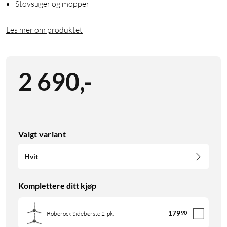
Støvsuger og mopper
Les mer om produktet
2 690
,
-
Valgt variant
Hvit
Komplettere ditt kjøp
179
90
Roborock Sidebørste 2-pk.