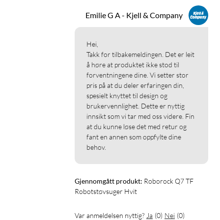
Navigering: LiDAR-navigering 360° og kartlegging (flere
Emilie G A - Kjell & Company
etasjer)
Tidsinnstilling: Ja (via app)
Forbudte soner: Ja (via app)
Hei,

Terskelhøyde: opptil 20 mm
Takk for tilbakemeldingen. Det er leit 
å høre at produktet ikke stod til 
Sugekraft: 10 000 Pa HyperForce
forventningene dine. Vi setter stor 
Børste: Gummibørster (antifloking)
pris på at du deler erfaringen din, 
Vannivåer for mopping: 3 nivåer
spesielt knyttet til design og 
Batterikapasitet: Driftstid: opptil ca. 180 min
brukervennlighet. Dette er nyttig 
App: Roborock-appen for iOS og Android
innsikt som vi tar med oss videre. Fin 
Talestyring: Ja (Google Home, Alexa, Siri)
at du kunne løse det med retur og 
fant en annen som oppfylte dine 
behov.
I pakken
Robotstøvsuger: Roborock Q7 TF+
Ladestasjon
Gjennomgått produkt:
Roborock Q7 TF 
Hovedbørste
Robotstøvsuger Hvit
Sidebørste
Moppeholder
Var anmeldelsen nyttig?
Ja
(
0
)
Nei
(
0
)