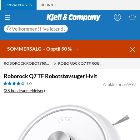
PRIVATPERSON
BEDRIFT
SOMMERSALG – Opptil 50 %
→
ROBOROCK ROBOTSTØVSUGER
ROBOROCK Q7 TF ROBOTSTØVSUGER HVIT
Roborock Q7 TF Robotstøvsuger Hvit
4.0
Artikkelnr: 66997
(38 kundeanmeldelser)