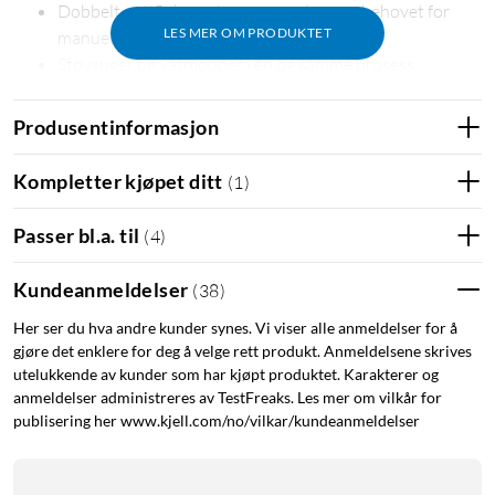
Dobbelt antiflokesystem som reduserer behovet for
LES MER OM PRODUKTET
manuell rengjøring
Støvsuger og våtmopper i én og samme prosess
Justerbart vannivå i tre trinn for ulike gulvtyper
Styres enkelt via appen med tidsinnstilling, soner og
Produsentinformasjon
justerbar sugekraft
Kompletter kjøpet ditt
(
1
)
Smart rengjøring med kraft og kontroll
Robotstøvsugeren kombinerer sterk sugestyrke med presis
Passer bl.a. til
(
4
)
navigering. Takket være sugestyrke på 10 000 Pa løfter den
smuss og støv fra både tepper og sprekker. Når roboten
Kundeanmeldelser
(
38
)
oppdager et teppe, øker den automatisk sugekraften for å dra
Her ser du hva andre kunder synes. Vi viser alle anmeldelser for å
opp støv og hår i dybden, og går deretter tilbake til normalt
gjøre det enklere for deg å velge rett produkt. Anmeldelsene skrives
nivå på harde gulv. Ved hjelp av avansert LiDAR-navigering
utelukkende av kunder som har kjøpt produktet. Karakterer og
kartlegges hjemmet i sanntid og den mest effektive ruten
anmeldelser administreres av TestFreaks. Les mer om vilkår for
planlegges – rom for rom, sone for sone. Resultatet er et
publisering her www.kjell.com/no/vilkar/kundeanmeldelser
grundig rengjort hjem der ingenting overlates til
tilfeldighetene.