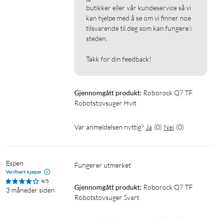
butikker eller vår kundeservice så vi 
kan hjelpe med å se om vi finner noe 
tilsvarende til deg som kan fungere i 
steden.

Takk for din feedback!
Gjennomgått produkt:
Roborock Q7 TF 
Robotstøvsuger Hvit
Var anmeldelsen nyttig?
Ja
(
0
)
Nei
(
0
)
Espen
Fungerer utmerket 
Verifisert kjøper
4/5
Gjennomgått produkt:
Roborock Q7 TF 
3 måneder siden
Robotstøvsuger Svart