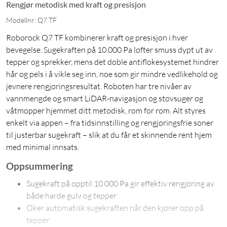
Rengjør metodisk med kraft og presisjon
Modellnr: Q7 TF
Roborock Q7 TF kombinerer kraft og presisjon i hver
bevegelse. Sugekraften på 10 000 Pa løfter smuss dypt ut av
tepper og sprekker, mens det doble antiflokesystemet hindrer
hår og pels i å vikle seg inn, noe som gir mindre vedlikehold og
jevnere rengjøringsresultat. Roboten har tre nivåer av
vannmengde og smart LiDAR-navigasjon og støvsuger og
våtmopper hjemmet ditt metodisk, rom for rom. Alt styres
enkelt via appen – fra tidsinnstilling og rengjøringsfrie soner
til justerbar sugekraft – slik at du får et skinnende rent hjem
med minimal innsats.
Oppsummering
Sugekraft på opptil 10 000 Pa gir effektiv rengjøring av
både harde gulv og tepper
Øker automatisk sugekraften når den kjører opp på
tepper