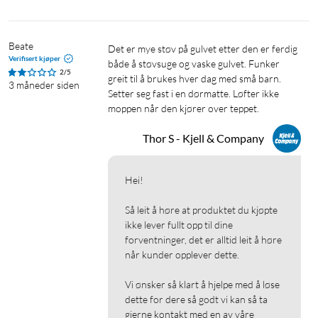
Mopper
Strømkabel
HEPA-filter
Beate
Det er mye støv på gulvet etter den er ferdig 
Hurtigstartguide/bruksanvisning
Verifisert kjøper
både å støvsuge og vaske gulvet. Funker 
2/5
greit til å brukes hver dag med små barn. 

3 måneder siden
Setter seg fast i en dørmatte. Løfter ikke 
moppen når den kjører over teppet. 
Thor S - Kjell & Company
Hei!

Så leit å høre at produktet du kjøpte 
ikke lever fullt opp til dine 
forventninger, det er alltid leit å høre 
når kunder opplever dette.

Vi ønsker så klart å hjelpe med å løse 
dette for dere så godt vi kan så ta 
gjerne kontakt med en av våre 