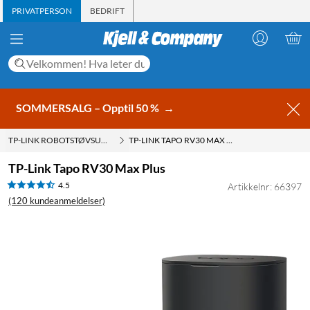
PRIVATPERSON
BEDRIFT
SOMMERSALG – Opptil 50 %
→
TP-LINK ROBOTSTØVSUGER
TP-LINK TAPO RV30 MAX PLUS
TP-Link Tapo RV30 Max Plus
4.5
Artikkelnr: 66397
(120 kundeanmeldelser)