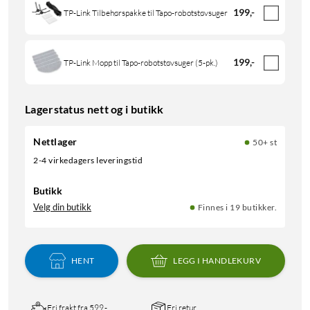
199
,
-
TP-Link Tilbehørspakke til Tapo-robotstøvsuger
199
,
-
TP-Link Mopp til Tapo-robotstøvsuger (5-pk.)
Lagerstatus nett og i butikk
Nettlager
50+ st
2-4 virkedagers leveringstid
Butikk
Velg din butikk
Finnes i 19 butikker.
HENT
LEGG I HANDLEKURV
Fri frakt fra 599,-
Fri retur