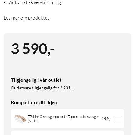
Automatisk selvtømming
Les mer om produktet
3 590
,
-
Tilgjengelig i vår outlet
Outletvare tilgjengelig for
3 231,-
Komplettere ditt kjøp
TP-Link Støvsugerposer til Tapo-robotstøvsuger
199
,
-
(5-pk.)