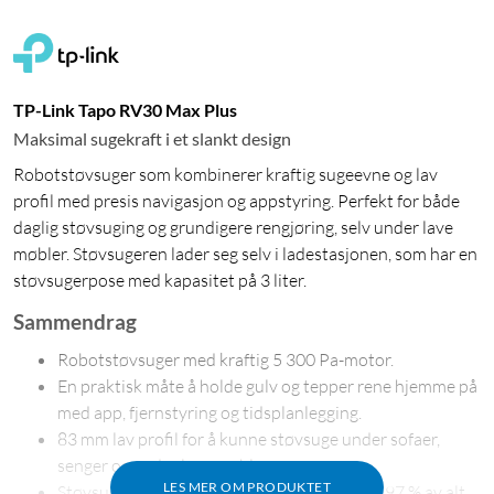
TP-Link Tapo RV30 Max Plus
Maksimal sugekraft i et slankt design
Robotstøvsuger som kombinerer kraftig sugeevne og lav
profil med presis navigasjon og appstyring. Perfekt for både
daglig støvsuging og grundigere rengjøring, selv under lave
møbler. Støvsugeren lader seg selv i ladestasjonen, som har en
støvsugerpose med kapasitet på 3 liter.
Sammendrag
Robotstøvsuger med kraftig 5 300 Pa-motor.
En praktisk måte å holde gulv og tepper rene hjemme på
med app, fjernstyring og tidsplanlegging.
83 mm lav profil for å kunne støvsuge under sofaer,
senger og andre lave møbler.
LES MER OM PRODUKTET
Støvsuger gulv og tepper i dybden, mer enn 97 % av alt