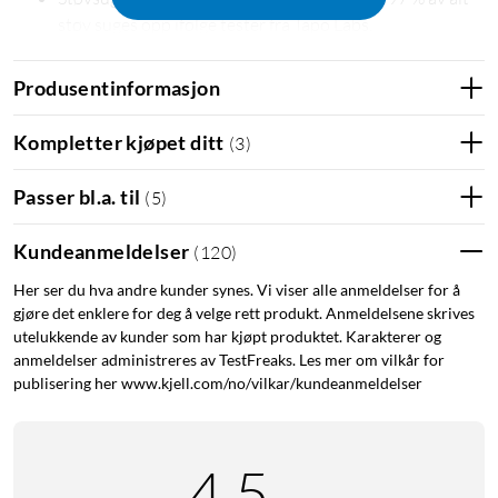
støv suges opp ifølge tester fra Tapo Labs.
Innebygd vanntank for rengjøring av gulv og tepper med
vann.
Produsentinformasjon
Lader seg automatisk i basestasjonen når batteriet
begynner å gå tomt.
Kompletter kjøpet ditt
(
3
)
Bruker avansert LIDAR+IMU-navigering for kartlegging
og navigering.
Passer bl.a. til
(
5
)
Støtte for kartlegging av flere etasjer.
Beveger seg systematisk i rutemønster for å ikke gå
Kundeanmeldelser
(
120
)
glipp av områder og flekker (mesh grid-teknologi).
Her ser du hva andre kunder synes. Vi viser alle anmeldelser for å
Basestasjonen har en 3-liters støvsugerpose – varer i
gjøre det enklere for deg å velge rett produkt. Anmeldelsene skrives
opptil to måneder.
utelukkende av kunder som har kjøpt produktet. Karakterer og
Kjører rundt gjenstander på gulvet og unngår å falle ned
anmeldelser administreres av TestFreaks. Les mer om vilkår for
trapper.
publisering her www.kjell.com/no/vilkar/kundeanmeldelser
Kan styres med stemmen via Amazon Alexa eller Google
Assistant.
4.5
Kraftig sugeevne for dyprengjøring