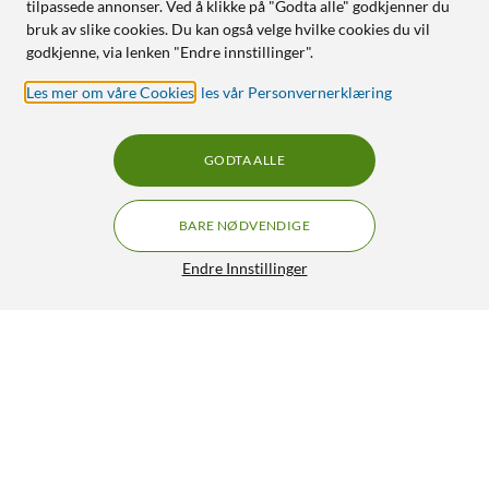
tilpassede annonser. Ved å klikke på "Godta alle" godkjenner du
bruk av slike cookies. Du kan også velge hvilke cookies du vil
godkjenne, via lenken "Endre innstillinger".
Les mer om våre Cookies
,
les vår Personvernerklæring
GODTA ALLE
BARE NØDVENDIGE
Endre Innstillinger
TP-Link Tapo RV30 Max Plus
GRATIS FRAKT
4.5/5
3 590,-
HENT
LEGG I HANDLEKURV