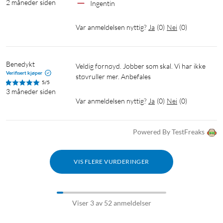
2 måneder siden
Ingentin
overvåke fremdriften og tilpasse innstillinger i sanntid –
uansett hvor du befinner deg.
Var anmeldelsen nyttig?
Ja
(
0
)
Nei
(
0
)
Spesifikasjoner
Generelt
Benedykt
Veldig fornøyd. Jobber som skal. Vi har ikke 
Verifisert kjøper
støvruller mer. Anbefales
Størrelse: Ø330×100 mm
5/5
Navigasjon: MagSlim™ LIDAR+-navigasjon
3 måneder siden
Var anmeldelsen nyttig?
Ja
(
0
)
Nei
(
0
)
Kartlegging av flere etasjer: ja
Hinderhøyde: 22 mm
Barnesikring: ja
Powered By TestFreaks
App: Tapo App for iPhone, iPad og Android-enheter
Strøm og batteridrift
VIS FLERE VURDERINGER
Spenning: 220–240 V AC, 50/60 Hz
Batterikapasitet: 2600 mAh
Lading: 20 V DC, 500 mA (10 W)
Viser 3 av 52 anmeldelser
Strømforbruk, støvsuger: 45 W (maks.)