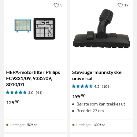
3
19
HEPA-motorfilter Philips
Støvsugermunnstykke
FC9331/09, 9332/09,
universal
8010/01
4.5
(106)
5.0
(41)
90
199
90
129
Børste som kan trekkes ut
Bredde: 27 cm
Nettlager
:
50+ st
Nettlager
:
100+ st