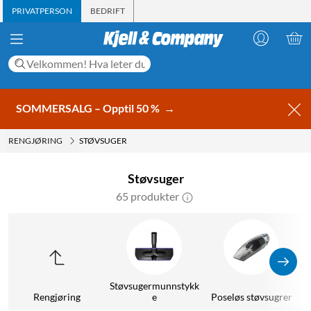
PRIVATPERSON
BEDRIFT
SOMMERSALG – Opptil 50 %
→
RENGJØRING
STØVSUGER
Støvsuger
65 produkter
Støvsugermunnstykk
Rengjøring
e
Poseløs støvsugrer