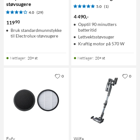
støvsugere
5.0
(1)
4.0
(29)
4 490
,
-
90
119
Opptil 90 minutters
batteritid
Bruk standardmunnstykke
til Electrolux-støvsugere
Lettvektsstøvsuger
Kraftig motor på 570 W
Nettlager
:
20+ st
Nettlager
:
20+ st
0
0
Eufy
Wilfa