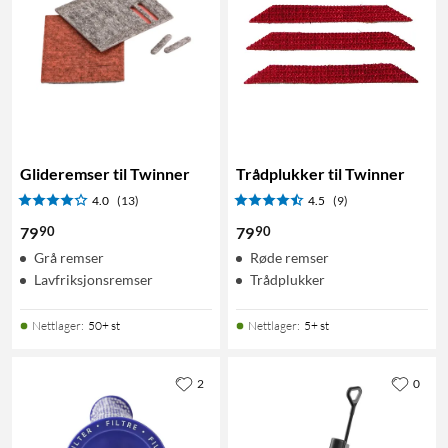
Glideremser til Twinner
Trådplukker til Twinner
4.0
(13)
4.5
(9)
90
90
79
79
Grå remser
Røde remser
Lavfriksjonsremser
Trådplukker
Nettlager
:
50+ st
Nettlager
:
5+ st
2
0