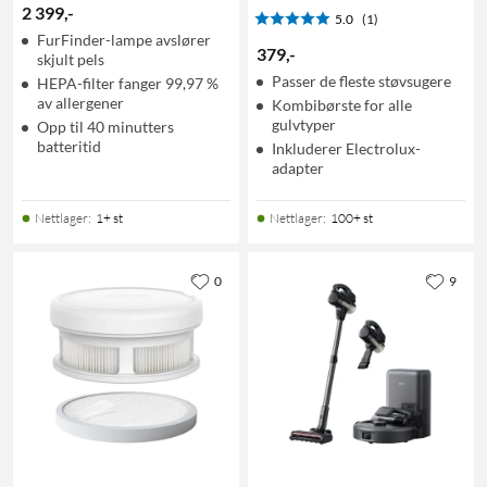
2 399
,
-
5.0
(1)
FurFinder-lampe avslører
379
,
-
skjult pels
Passer de fleste støvsugere
HEPA-filter fanger 99,97 %
av allergener
Kombibørste for alle
gulvtyper
Opp til 40 minutters
batteritid
Inkluderer Electrolux-
adapter
Nettlager
:
1+ st
Nettlager
:
100+ st
0
9