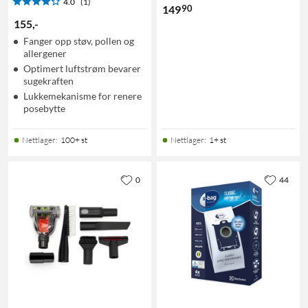
4.0
(1)
90
149
155
,
-
Fanger opp støv, pollen og
allergener
Optimert luftstrøm bevarer
sugekraften
Lukkemekanisme for renere
posebytte
Nettlager
:
100+ st
Nettlager
:
1+ st
0
44