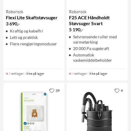
Roborock
Roborock
Flexi Lite Skaftstøvsuger
F25 ACE Håndholdt
Støvsuger Svart
3 690
,
-
5 190
,
-
Kraftig og kabelfri
Selvrensende ruller med
Lett og praktisk
varmetørking
Flere rengjøringsmoduser
20 000 Pa sugekraft
Automatisk
vaskemiddelbeholder
Nettlager
:
Ikke på lager
Nettlager
:
Ikke på lager
39
4