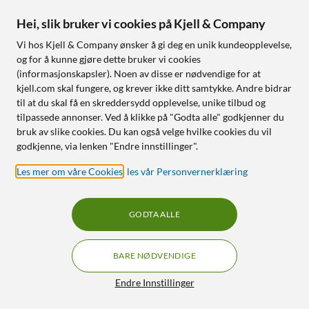
Hei, slik bruker vi cookies på Kjell & Company
Vi hos Kjell & Company ønsker å gi deg en unik kundeopplevelse,
og for å kunne gjøre dette bruker vi cookies
(informasjonskapsler). Noen av disse er nødvendige for at
kjell.com skal fungere, og krever ikke ditt samtykke. Andre bidrar
Nedis
til at du skal få en skreddersydd opplevelse, unike tilbud og
Patronfilter Allaway A/C-
Erstatningsfilter for
tilpassede annonser. Ved å klikke på "Godta alle" godkjenner du
serien
Askesuger
bruk av slike cookies. Du kan også velge hvilke cookies du vil
90
149
5.0
(4)
godkjenne, via lenken "Endre innstillinger".
Filter til Nedis sin askesuger
90
229
Les mer om våre Cookies
,
les vår Personvernerklæring
Nettlager
:
Ikke på lager
Nettlager
:
Ikke på lager
GODTA ALLE
0
0
BARE NØDVENDIGE
Filtre
Endre Innstillinger