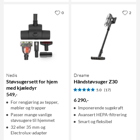
0
2
Nedis
Dreame
Støvsugersett for hjem
Håndstøvsuger Z30
med kjæledyr
5.0
(17)
549
,
-
6 290
,
-
For rengjøring av tepper,
møbler og trapper
Imponerende sugekraft
Passer mange vanlige
Avansert HEPA-filtrering
støvsugere til hjemmet
Smart og fleksibel
32 eller 35 mm og
Electrolux-adapter