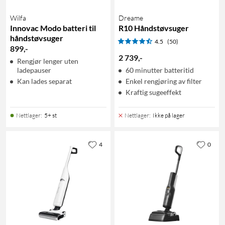
Wilfa
Dreame
Innovac Modo batteri til
R10 Håndstøvsuger
håndstøvsuger
4.5
(50)
899
,
-
2 739
,
-
Rengjør lenger uten
ladepauser
60 minutter batteritid
Kan lades separat
Enkel rengjøring av filter
Kraftig sugeeffekt
Nettlager
:
5+ st
Nettlager
:
Ikke på lager
4
0