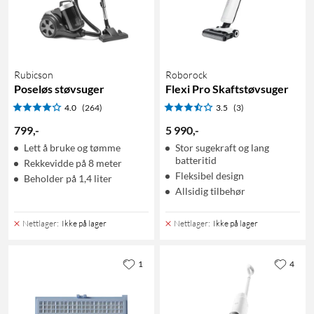
Rubicson
Roborock
Poseløs støvsuger
Flexi Pro Skaftstøvsuger
4.0
(264)
3.5
(3)
799
,
-
5 990
,
-
Lett å bruke og tømme
Stor sugekraft og lang
batteritid
Rekkevidde på 8 meter
Fleksibel design
Beholder på 1,4 liter
Allsidig tilbehør
Nettlager
:
Ikke på lager
Nettlager
:
Ikke på lager
1
4