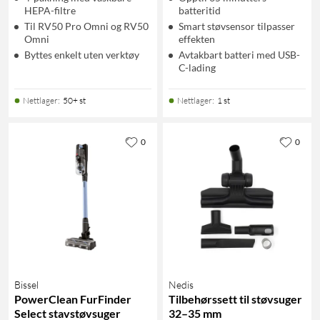
HEPA-filtre
batteritid
Til RV50 Pro Omni og RV50
Smart støvsensor tilpasser
Omni
effekten
Byttes enkelt uten verktøy
Avtakbart batteri med USB-
C-lading
Nettlager
:
50+ st
Nettlager
:
1 st
0
0
Bissel
Nedis
PowerClean FurFinder
Tilbehørssett til støvsuger
Select stavstøvsuger
32–35 mm