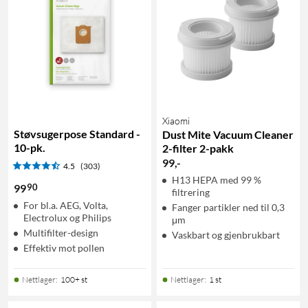
Xiaomi
Støvsugerpose Standard -
Dust Mite Vacuum Cleaner
10-pk.
2-filter 2-pakk
99
,
-
4.5
(303)
H13 HEPA med 99 %
90
99
filtrering
For bl.a. AEG, Volta,
Fanger partikler ned til 0,3
Electrolux og Philips
μm
Multifilter-design
Vaskbart og gjenbrukbart
Effektiv mot pollen
Nettlager
:
100+ st
Nettlager
:
1 st