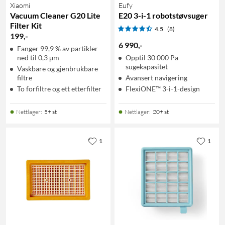
Xiaomi
Eufy
Vacuum Cleaner G20 Lite
E20 3-i-1 robotstøvsuger
Filter Kit
4.5
(8)
199
,
-
6 990
,
-
Fanger 99,9 % av partikler
ned til 0,3 μm
Opptil 30 000 Pa
sugekapasitet
Vaskbare og gjenbrukbare
filtre
Avansert navigering
To forfiltre og ett etterfilter
FlexiONE™ 3-i-1-design
Nettlager
:
5+ st
Nettlager
:
20+ st
1
1