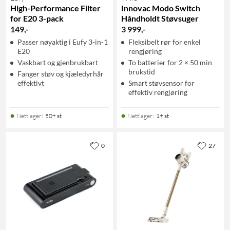
High-Performance Filter
Innovac Modo Switch
for E20 3-pack
Håndholdt Støvsuger
149
,
-
3 999
,
-
Passer nøyaktig i Eufy 3-in-1
Fleksibelt rør for enkel
E20
rengjøring
Vaskbart og gjenbrukbart
To batterier for 2 × 50 min
brukstid
Fanger støv og kjæledyrhår
effektivt
Smart støvsensor for
effektiv rengjøring
Nettlager
:
50+ st
Nettlager
:
1+ st
0
27