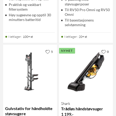
støvsugerposer
Praktisk og vaskbart
filtersystem
Til RV50 Pro Omni og RV50
Omni
Høy sugeevne og opptil 30
minutters batteritid
Til basestasjonens
selvtømming
Nettlager
:
100+ st
Nettlager
:
20+ st
NYHET
5
0
Shark
Gulvstativ for håndholdte
Trådløs håndstøvsuger
støvsugere
1 199
,
-