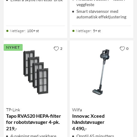
veggfeste
Smart støvsensor med
automatisk effektjustering
Nettlager
:
100+ st
Nettlager
:
5+ st
NYHET
2
0
TP-Link
Wilfa
Tapo RVA520 HEPA-filter
Innovac Xceed
for robotstøvsuger 4-pk.
håndstøvsuger
219
,
-
4 490
,
-
4-pakning med vaskbare
Opptil 65 minutters