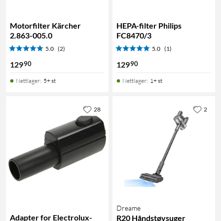
Motorfilter Kärcher
HEPA-filter Philips
2.863-005.0
FC8470/3
5.0
(2)
5.0
(1)
90
90
129
129
Nettlager
:
5+ st
Nettlager
:
1+ st
28
2
Dreame
Adapter for Electrolux-
R20 Håndstøvsuger