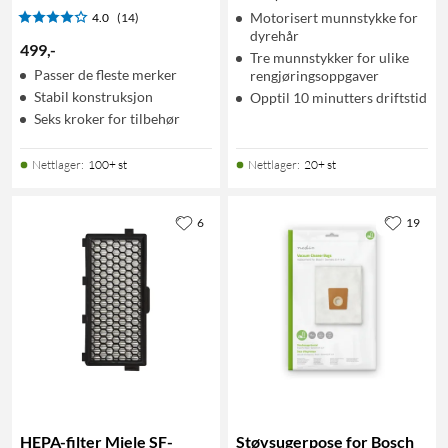
Motorisert munnstykke for
4.0
(14)
dyrehår
499
,
-
Tre munnstykker for ulike
Passer de fleste merker
rengjøringsoppgaver
Stabil konstruksjon
Opptil 10 minutters driftstid
Seks kroker for tilbehør
Nettlager
:
100+ st
Nettlager
:
20+ st
6
19
HEPA-filter Miele SF-
Støvsugerpose for Bosch