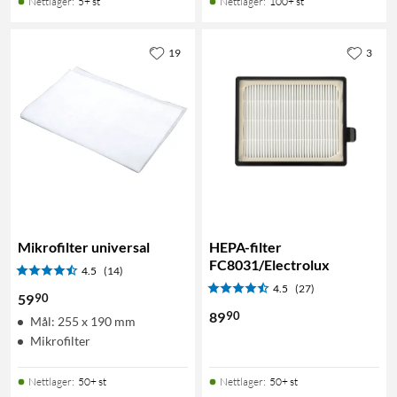
Nettlager
:
5+ st
Nettlager
:
100+ st
19
3
Mikrofilter universal
HEPA-filter
FC8031/Electrolux
4.5
(14)
4.5
(27)
90
59
90
89
Mål: 255 x 190 mm
Mikrofilter
Nettlager
:
50+ st
Nettlager
:
50+ st