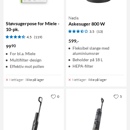
Nedis
Støvsugerpose for Miele -
Askesuger 800 W
10-pk.
3.5
(13)
4.5
(119)
599
,
-
90
99
Fleksibel slange med
aluminiumsrør
For bl.a. Miele
Beholder på 18 L
Multifilter-design
HEPA-filter
Effektiv mot pollen
Nettlager
:
Ikke på lager
Nettlager
:
Ikke på lager
0
5