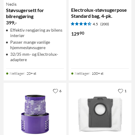
Nedis
Electrolux-støvsugerpose
Støvsugersett for
Standard bag, 4-pk.
bilrengjøring
399
,
-
4.5
(200)
Effektiv rengjøring av bilens
90
129
interiør
Passer mange vanlige
hjemmestøvsugere
32/35 mm- og Electrolux-
adaptere
Nettlager
:
20+ st
Nettlager
:
100+ st
6
1