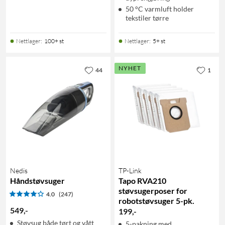
50 °C varmluft holder
tekstiler tørre
Nettlager
:
100+ st
Nettlager
:
5+ st
NYHET
44
1
Nedis
TP-Link
Håndstøvsuger
Tapo RVA210
støvsugerposer for
4.0
(247)
robotstøvsuger 5-pk.
549
,
-
199
,
-
Støvsug både tørt og vått
5-pakning med