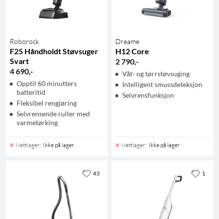
Roborock
Dreame
F25 Håndholdt Støvsuger
H12 Core
Svart
2 790
,
-
4 690
,
-
Våt- og tørrstøvsuging
Opptil 60 minutters
Intelligent smussdeteksjon
batteritid
Selvrensfunksjon
Fleksibel rengjøring
Selvrensende ruller med
varmetørking
Nettlager
:
Ikke på lager
Nettlager
:
Ikke på lager
43
1