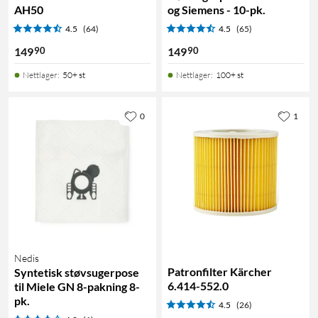
AH50
og Siemens - 10-pk.
4.5
(64)
4.5
(65)
90
90
149
149
Nettlager
:
50+ st
Nettlager
:
100+ st
0
1
Nedis
Patronfilter Kärcher
Syntetisk støvsugerpose
6.414-552.0
til Miele GN 8-pakning 8-
pk.
4.5
(26)