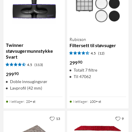
Rubicson
Twinner
Filtersett til støvsuger
støvsugermunnstykke
4.5
(12)
Svart
90
299
4.5
(113)
Totalt 7 filtre
90
299
Til 47062
Doble innsugingsrør
Lavprofil (42 mm)
Nettlager
:
20+ st
Nettlager
:
100+ st
13
9