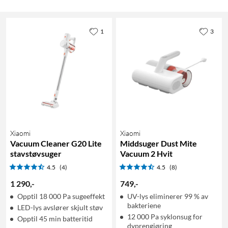
1
3
Xiaomi
Xiaomi
Vacuum Cleaner G20 Lite
Middsuger Dust Mite
stavstøvsuger
Vacuum 2 Hvit
4.5
(4)
4.5
(8)
1 290
,
-
749
,
-
Opptil 18 000 Pa sugeeffekt
UV-lys eliminerer 99 % av
bakteriene
LED-lys avslører skjult støv
12 000 Pa syklonsug for
Opptil 45 min batteritid
dyprengjøring