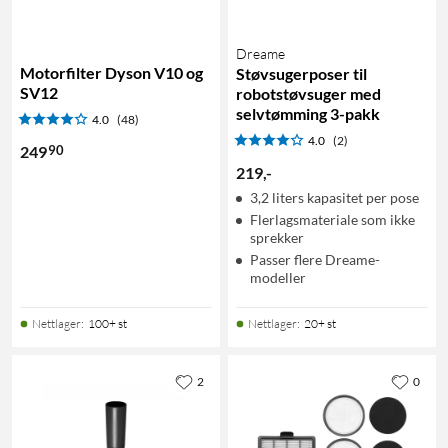
Dreame
Motorfilter Dyson V10 og
Støvsugerposer til
SV12
robotstøvsuger med
selvtømming 3-pakk
4.0
(48)
4.0
(2)
90
249
219
,
-
3,2 liters kapasitet per pose
Flerlagsmateriale som ikke
sprekker
Passer flere Dreame-
modeller
Nettlager
:
100+ st
Nettlager
:
20+ st
2
0