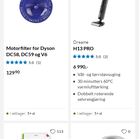
Dreame
Motorfilter for Dyson
H13 PRO
DC58, DC59 og V6
5.0
(2)
5.0
(1)
6 990
,
-
90
129
Våt- og tørrstøvsuging
30 minutters 60°C
varmlufttørking
Dobbelt roterende
selvrengjøring
Nettlager
:
5+ st
Nettlager
:
5+ st
113
0