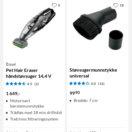
0
18
Bissel
Støvsugermunnstykke
Pet Hair Eraser
universal
håndstøvsuger 14,4 V
4.0
(16)
4.5
(2)
90
99
1 649
,
-
Bredde: 7 cm
Motorisert
børstemunnstykke
Trådløs med 18 min driftstid
Tretrinns filtreringssystem