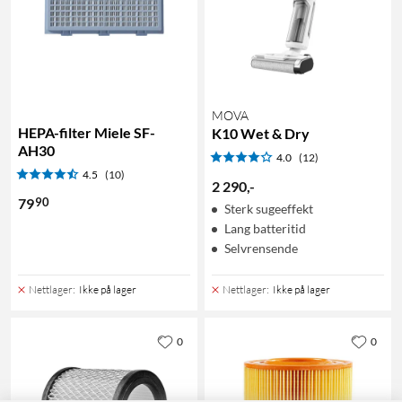
MOVA
HEPA-filter Miele SF-
K10 Wet & Dry
AH30
4.0
(12)
4.5
(10)
2 290
,
-
90
79
Sterk sugeeffekt
Lang batteritid
Selvrensende
Nettlager
:
Ikke på lager
Nettlager
:
Ikke på lager
0
0