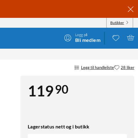
Butikker
Logg på
Bli medlem
Legg til handleliste
28 liker
90
119
Lagerstatus nett og i butikk