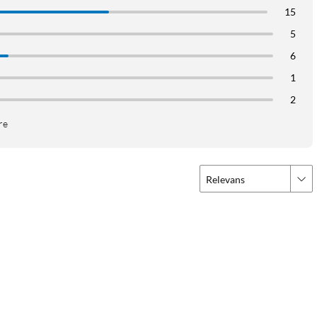
15
5
6
1
2
re
Relevans