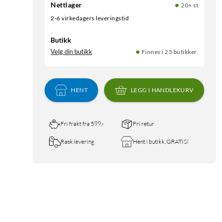
Nettlager
20+ st
2-6 virkedagers leveringstid
Butikk
Velg din butikk
Finnes i 23 butikker.
HENT
LEGG I HANDLEKURV
Fri frakt fra 599,-
Fri retur
Rask levering
Hent i butikk, GRATIS!