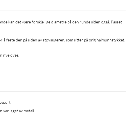
or å feste den på siden av støvsugeren, som sitter på originalmunnstykket.
in nye dyse.
psport.
 var laget av metall.