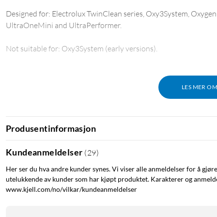
Designed for: Electrolux TwinClean series, Oxy3System, Oxygen+,
UltraOneMini and UltraPerformer.
Not suitable for: Oxy3System (early versions).
LES MER O
Produsentinformasjon
Kundeanmeldelser
(
29
)
Her ser du hva andre kunder synes. Vi viser alle anmeldelser for å gjør
utelukkende av kunder som har kjøpt produktet. Karakterer og anmeldel
www.kjell.com/no/vilkar/kundeanmeldelser