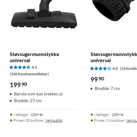
Støvsugermunnstykke
Støvsugermunnstyk
universal
universal
4.5
4.0
(16 kunde
(106 kundeanmeldelser)
99
90
199
90
Bredde: 7 cm
Børste som kan trekkes ut
Bredde: 27 cm
Nettlager
:
100+ st
Nettlager
:
100+ st
Finnes i 30 butikker.
Velg butikk
Finnes i 26 butikker.
Velg bu