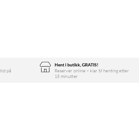
Hent i butikk, GRATIS!
tid på
Reserver online – klar til henting etter
15 minutter