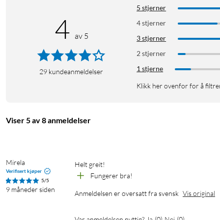
5 stjerner
4
4 stjerner
av 5
3 stjerner
2 stjerner
1 stjerne
29
kundeanmeldelser
Klikk her ovenfor for å filtre
Viser 5 av 8 anmeldelser
Mirela
Helt greit!
Verifisert kjøper
Fungerer bra!
5/5
9 måneder siden
Anmeldelsen er oversatt fra svensk
Vis original
Var anmeldelsen nyttig?
Ja
(
0
)
Nei
(
0
)