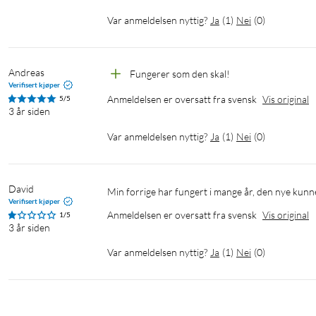
Var anmeldelsen nyttig?
Ja
(
1
)
Nei
(
0
)
Andreas
Fungerer som den skal!
Verifisert kjøper
Anmeldelsen er oversatt fra svensk
Vis original
5/5
3 år siden
Var anmeldelsen nyttig?
Ja
(
1
)
Nei
(
0
)
David
Min forrige har fungert i mange år, den nye kunn
Verifisert kjøper
Anmeldelsen er oversatt fra svensk
Vis original
1/5
3 år siden
Var anmeldelsen nyttig?
Ja
(
1
)
Nei
(
0
)