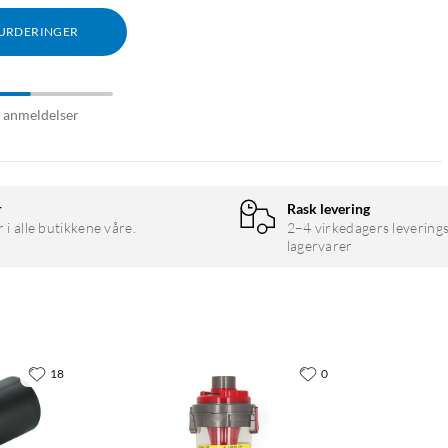
VURDERINGER
8 anmeldelser
r
Rask levering
r i alle butikkene våre.
2–4 virkedagers leverings
lagervarer
18
0