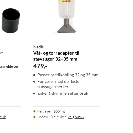
Nedis
ke
Våt- og tørradapter til
støvsuger 32–35 mm
479
,
-
anmeldelser)
Passer rørtilkobling 32 og 35 mm
Fungerer med de fleste
støvsugermerker
Enkel å skylle ren etter bruk
Nettlager
:
100+ st
tikk
Finnes i 18 butikker.
Velg butikk