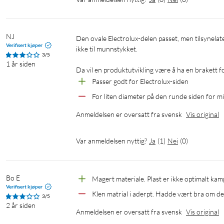
NJ
Den ovale Electrolux-delen passet, men tilsynelatende kan det være forskjellige diametre på den runde siden også. Passet 
Verifisert kjøper
ikke til munnstykket.

3/5
1 år siden
Da vil en produktutvikling være å ha en brakett f
Passer godt for Electrolux-siden
For liten diameter på den runde siden for m
Anmeldelsen er oversatt fra svensk
Vis original
Var anmeldelsen nyttig?
Ja
(
1
)
Nei
(
0
)
Bo E
Magert materiale. Plast er ikke optimalt kam
Verifisert kjøper
Klen matrial i aderpt. Hadde vært bra om den
3/5
2 år siden
Anmeldelsen er oversatt fra svensk
Vis original