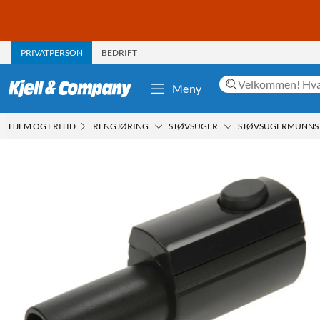
PRIVATPERSON
BEDRIFT
Meny
HJEM OG FRITID
RENGJØRING
STØVSUGER
STØVSUGERMUNNS