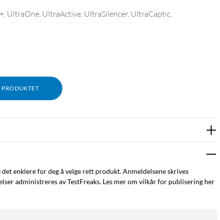
 UltraOne, UltraActive, UltraSilencer, UltraCaptic,
M PRODUKTET
e det enklere for deg å velge rett produkt. Anmeldelsene skrives
ser administreres av TestFreaks. Les mer om vilkår for publisering her