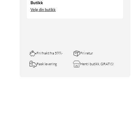
Butikk
Velg din butikk
Fri frakt fra 599,-
Fri retur
Rask levering
Hent i butikk, GRATIS!