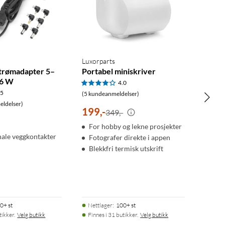
Luxorparts
strømadapter 5–
Portabel miniskriver
36 W
4.0
.5
(5 kundeanmeldelser)
ldelser)
199
,
-
349,-
For hobby og lekne prosjekter
nale veggkontakter
Fotografer direkte i appen
Blekkfri termisk utskrift
0+ st
Nettlager
:
100+ st
tikker.
Velg butikk
Finnes i 31 butikker.
Velg butikk