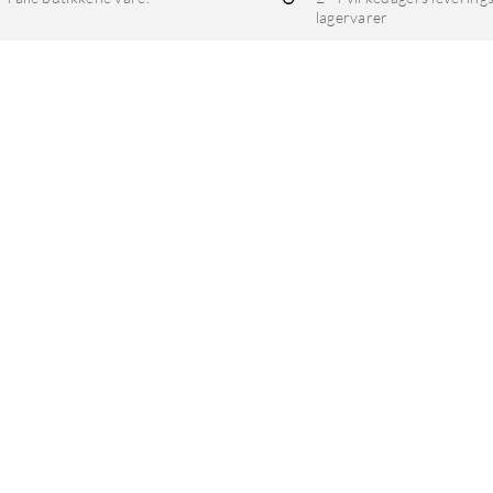
lagervarer
eller gjenstander)
°C)
-5)
ktiv 93/42/EØF