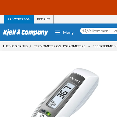
PRIVATPERSON
BEDRIFT
Meny
HJEM OG FRITID
TERMOMETER OG HYGROMETERE
FEBERTERMOM