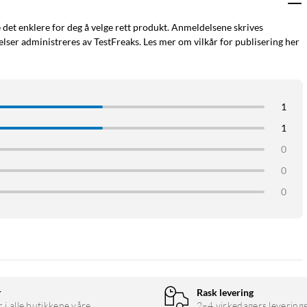
e det enklere for deg å velge rett produkt. Anmeldelsene skrives
ser administreres av TestFreaks. Les mer om vilkår for publisering her
v tallene. Grønn lysindikasjon betyr normal temperatur, mens rød
ftelse som gir trygghet, også ved nattmålinger.
1
1
 å følge feberforløpet over tid. Termometeret slår seg automatisk
0
indikator for batteribytte, slik at du alltid vet når det er tid for
0
0
 myk klut fuktet med desinfeksjonsmiddel. Det gjør termometeret
r
Rask levering
r i alle butikkene våre.
2–4 virkedagers leverings