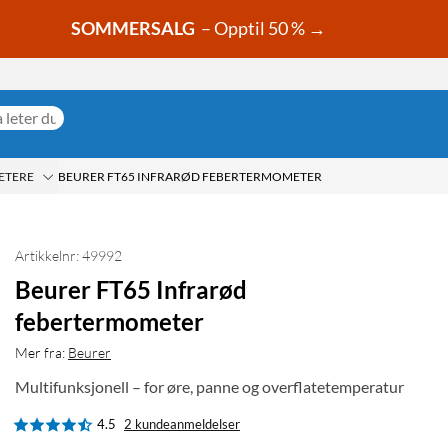
SOMMERSALG
– Opptil 50 % →
ETERE
BEURER FT65 INFRARØD FEBERTERMOMETER
Artikkelnr: 49992
Beurer FT65 Infrarød
febertermometer
Mer fra:
Beurer
Multifunksjonell – for øre, panne og overflatetemperatur
4.5
2 kundeanmeldelser