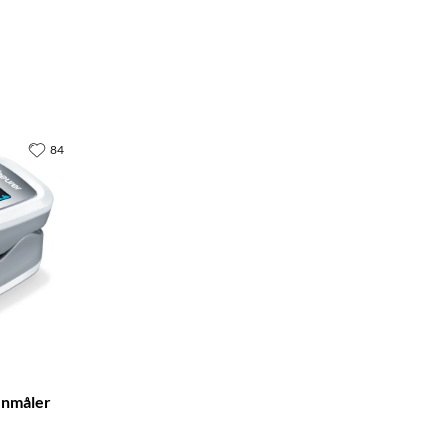
84
enmåler