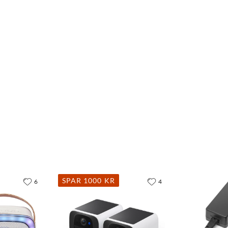
SPAR 1000 KR
6
4