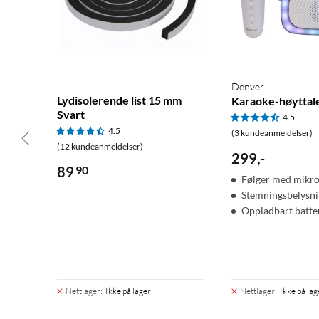
Denver
Lydisolerende list 15 mm
Karaoke-høyttale
Svart
4.5
4.5
(3 kundeanmeldelser)
(12 kundeanmeldelser)
299
,
-
89
90
Følger med mikr
Stemningsbelysn
Oppladbart batte
Nettlager
:
Ikke på lager
Nettlager
:
Ikke på lag