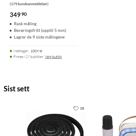
(179 kundeanmeldelser)
Beurer FT65 febertermometer
349
90
2x AAA-batterier
Oppbevaringsetui
Rask måling
Bruksanvisning
Berøringsfritt (opptil 5 mm)
Lagrer de 9 siste målingene
Nettlager
:
100+ st
Finnes i 27 butikker.
Velg butikk
Sist sett
18