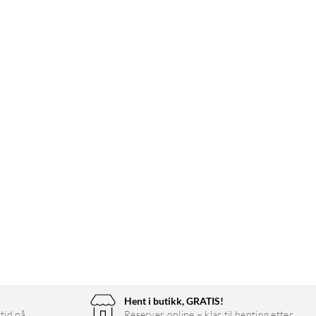
Hent i butikk, GRATIS!
tid på
Reserver online – klar til henting etter