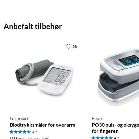
Anbefalt tilbehør
38
Luxorparts
Beurer
Blodtrykksmåler for overarm
PO30 puls- og oksyg
for fingeren
4.5
4.5
(238 kundeanmeldelser)