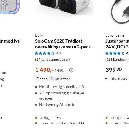
Eufy
Luxorparts
r med lys
SoloCam S220 Trådløst
Justerbar 
overvåkingskamera 2-pack
24 V (DC) 
4.0
4
(29 kundeanmeldelser)
(268 kundeanme
1 490
,
-
399
90
2 490,-
ofon
Internasjo
ing
Finnes i 2 varianter
ri
Kontinuerlig solcelledrift
2K-oppløsning gir skarpe
videoer
Nattsyn og AI-støtte
er
Nettlager
:
5+ st
Nettlager
:
10
Finnes i 16 butikker.
Velg butikk
Finnes i 26 bu