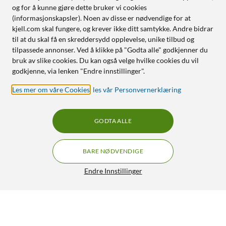
og for å kunne gjøre dette bruker vi cookies
(informasjonskapsler). Noen av disse er nødvendige for at
kjell.com skal fungere, og krever ikke ditt samtykke. Andre bidrar
til at du skal få en skreddersydd opplevelse, unike tilbud og
tilpassede annonser. Ved å klikke på "Godta alle" godkjenner du
bruk av slike cookies. Du kan også velge hvilke cookies du vil
godkjenne, via lenken "Endre innstillinger".
Les mer om våre Cookies
,
les vår Personvernerklæring
GODTA ALLE
BARE NØDVENDIGE
Endre Innstillinger
Uni-T UT300A+ IR-termometer
399,90
4/5