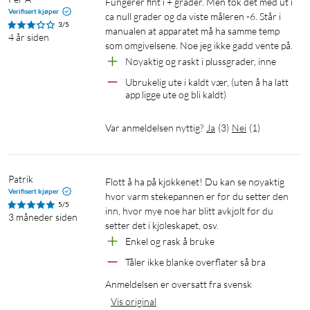
Fungerer fint i + grader. Men tok det med ut i 
Verifisert kjøper
ca null grader og da viste måleren -6. Står i 
3/5
manualen at apparatet må ha samme temp 
4 år siden
som omgivelsene. Noe jeg ikke gadd vente på. 
Nøyaktig og raskt i plussgrader, inne
Ubrukelig ute i kaldt vær, (uten å ha latt 
app ligge ute og bli kaldt)
Var anmeldelsen nyttig?
Ja
(
3
)
Nei
(
1
)
Patrik
Flott å ha på kjøkkenet! Du kan se nøyaktig 
Verifisert kjøper
hvor varm stekepannen er før du setter den 
5/5
inn, hvor mye noe har blitt avkjølt før du 
3 måneder siden
setter det i kjøleskapet, osv.
Enkel og rask å bruke
Tåler ikke blanke overflater så bra
Anmeldelsen er oversatt fra svensk
Vis original