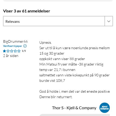
Viser 3 av 61 anmeldelser
Relevans
BigDrummer66
Upresis.

Verifisert kjøper
Ser ut til å kun være noenlunde presis mellom 
1/5
15 og 30 grader

2 år siden
oppkokt vann viser 88 grader

Min Matsui fryser målte -38 grader riktig 
temp var 21,7 i bunnen

saltmettet vann viste kokepunkt på 90 grader 
burde vist 108,7

God å holde i, men det var det eneste positive

Denne blir returnert.
Thor S - Kjell & Company