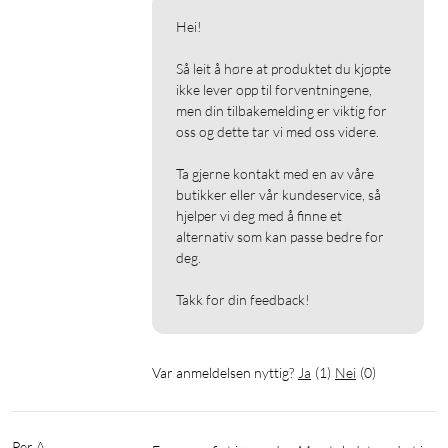
Hei!

Så leit å høre at produktet du kjøpte 
ikke lever opp til forventningene, 
men din tilbakemelding er viktig for 
oss og dette tar vi med oss videre.

Ta gjerne kontakt med en av våre 
butikker eller vår kundeservice, så 
hjelper vi deg med å finne et 
alternativ som kan passe bedre for 
deg.

Takk for din feedback!
Var anmeldelsen nyttig?
Ja
(
1
)
Nei
(
0
)
Per A