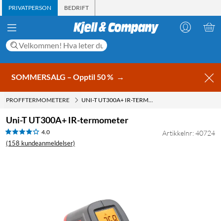
PRIVATPERSON
BEDRIFT
SOMMERSALG – Opptil 50 %
→
PROFFTERMOMETERE
UNI-T UT300A+ IR-TERMOMETER
Uni-T UT300A+ IR-termometer
4.0
Artikkelnr: 40724
(158 kundeanmeldelser)