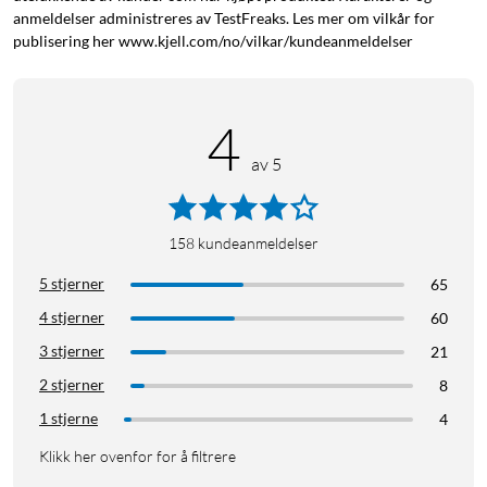
anmeldelser administreres av TestFreaks. Les mer om vilkår for
publisering her www.kjell.com/no/vilkar/kundeanmeldelser
4
av 5
158
kundeanmeldelser
5 stjerner
65
4 stjerner
60
3 stjerner
21
2 stjerner
8
1 stjerne
4
Klikk her ovenfor for å filtrere