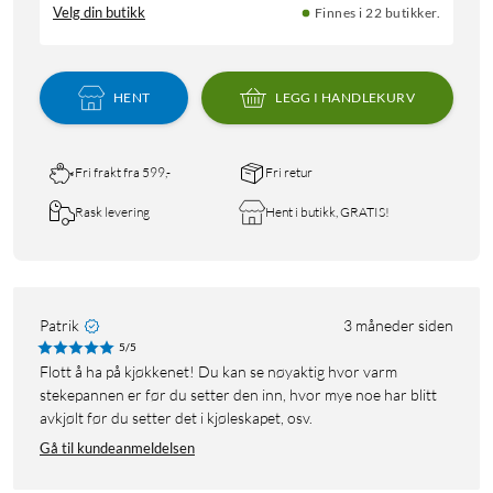
Velg din butikk
Finnes i 22 butikker.
HENT
LEGG I HANDLEKURV
Fri frakt fra 599,-
Fri retur
Rask levering
Hent i butikk, GRATIS!
Patrik
3 måneder siden
5/5
Flott å ha på kjøkkenet! Du kan se nøyaktig hvor varm
stekepannen er før du setter den inn, hvor mye noe har blitt
avkjølt før du setter det i kjøleskapet, osv.
Gå til kundeanmeldelsen