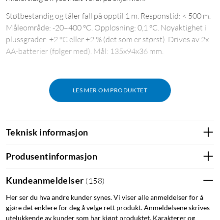
Støtbestandig og tåler fall på opptil 1 m. Responstid: < 500 m.
Måleområde: -20–400 °C. Oppløsning: 0,1 °C. Nøyaktighet i
plussgrader: ±2 °C eller ±2 % (det som er størst). Drives av 2x
AA-batterier (følger med). Mål: 135x94x36 mm.
LES MER OM PRODUKTET
Teknisk informasjon
Produsentinformasjon
Kundeanmeldelser
(
158
)
Her ser du hva andre kunder synes. Vi viser alle anmeldelser for å
gjøre det enklere for deg å velge rett produkt. Anmeldelsene skrives
utelukkende av kunder som har kjøpt produktet. Karakterer og