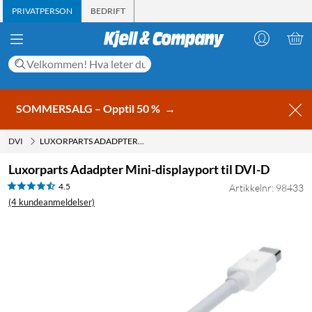
PRIVATPERSON
BEDRIFT
SOMMERSALG – Opptil 50 %
→
DVI
LUXORPARTS ADADPTER MINI-DISPLAYPORT TIL DVI-D
Luxorparts Adadpter Mini-displayport til DVI-D
4.5
Artikkelnr: 98433
(4 kundeanmeldelser)