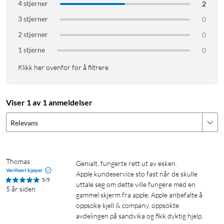
4 stjerner
2
3 stjerner
0
2 stjerner
0
1 stjerne
0
Klikk her ovenfor for å filtrere
Viser 1 av 1 anmeldelser
Relevans
Thomas
genialt, fungerte rett ut av esken.

Verifisert kjøper
Apple kundeservice sto fast når de skulle 
5/5
uttale seg om dette ville fungere med en 
5 år siden
gammel skjerm fra apple, Apple anbefalte å 
oppsøke kjell & company, oppsøkte 
avdelingen på sandvika og fikk dyktig hjelp. 