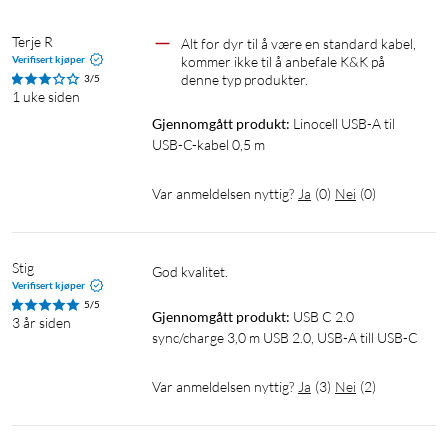
Terje R
Alt for dyr til å være en standard kabel, 
Verifisert kjøper
kommer ikke til å anbefale K&K på 
denne typ produkter.
3/5
1 uke siden
Gjennomgått produkt:
Linocell USB-A til 
USB-C-kabel 0,5 m
Var anmeldelsen nyttig?
Ja
(
0
)
Nei
(
0
)
Stig
God kvalitet.
Verifisert kjøper
5/5
Gjennomgått produkt:
USB C 2.0 
3 år siden
sync/charge 3,0 m USB 2.0, USB-A till USB-C
Var anmeldelsen nyttig?
Ja
(
3
)
Nei
(
2
)