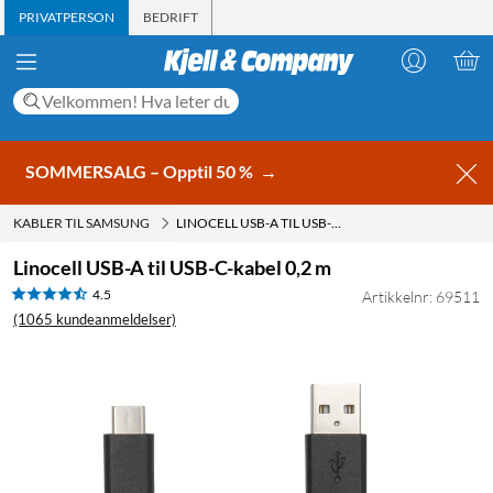
PRIVATPERSON
BEDRIFT
SOMMERSALG – Opptil 50 %
→
KABLER TIL SAMSUNG
LINOCELL USB-A TIL USB-C-KABEL 0,2 M
Linocell USB-A til USB-C-kabel 0,2 m
4.5
Artikkelnr: 69511
(1065 kundeanmeldelser)