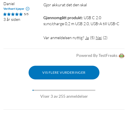
Daniel
Gjør akkurat det den skal
Verifisert kjøper
5/5
Gjennomgått produkt:
USB C 2.0 
3 år siden
sync/charge 0,2 m USB 2.0, USB-A till USB-C
Var anmeldelsen nyttig?
Ja
(
5
)
Nei
(
2
)
Powered By TestFreaks
VIS FLERE VURDERINGER
Viser 3 av 255 anmeldelser