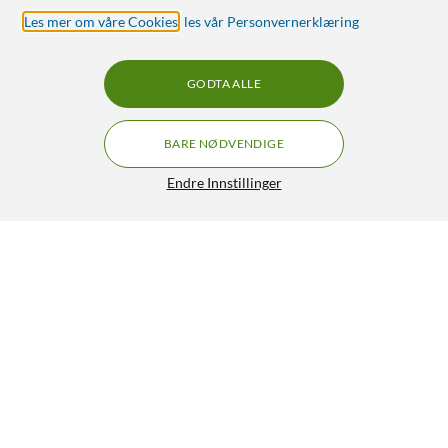
Les mer om våre Cookies
,
les vår Personvernerklæring
GODTA ALLE
BARE NØDVENDIGE
Endre Innstillinger
Linocell USB-A til USB-C-kabel 0,2 m
129,90
4.5/5
HENT