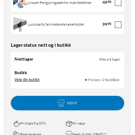
49
90
Linocell Rengjøringssett for mobiltelefoner
99
90
Luxorparts Selvklebende kabelholder
Lagerstatus nett og i butikk
Nettlager
Ikke på lager
Butikk
Velg din butikk
Finnes i 2 butikker.
HENT
Fri frakt fra 599,-
Fri retur
Rask levering
Hent i butikk, GRATIS!