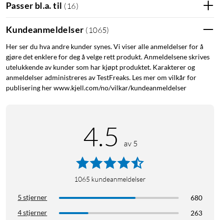
Passer bl.a. til
(
16
)
Kundeanmeldelser
(
1065
)
Her ser du hva andre kunder synes. Vi viser alle anmeldelser for å
gjøre det enklere for deg å velge rett produkt. Anmeldelsene skrives
utelukkende av kunder som har kjøpt produktet. Karakterer og
anmeldelser administreres av TestFreaks. Les mer om vilkår for
publisering her www.kjell.com/no/vilkar/kundeanmeldelser
4.5
av 5
1065
kundeanmeldelser
5 stjerner
680
4 stjerner
263