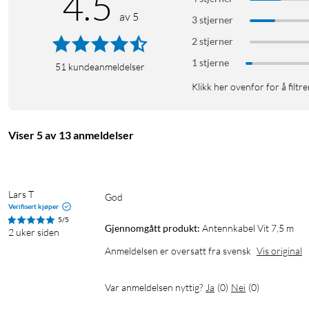
4.5
av 5
3 stjerner
2 stjerner
1 stjerne
51
kundeanmeldelser
Klikk her ovenfor for å filtre
Viser 5 av 13 anmeldelser
Lars T
God
Verifisert kjøper
5/5
Gjennomgått produkt:
Antennkabel Vit 7,5 m
2 uker siden
Anmeldelsen er oversatt fra svensk
Vis original
Var anmeldelsen nyttig?
Ja
(
0
)
Nei
(
0
)