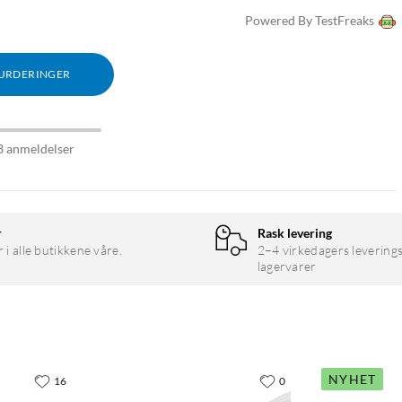
Powered By TestFreaks
VURDERINGER
3 anmeldelser
r
Rask levering
r i alle butikkene våre.
2–4 virkedagers leverings
lagervarer
NYHET
16
0