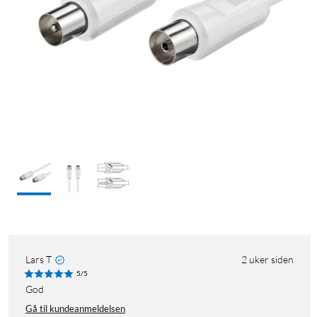
Lars T
2 uker siden
5/5
God
Gå til kundeanmeldelsen