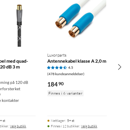
Luxorparts
el med quad-
Antennekabel klasse A 2,0 m
120 dB 3 m
4.5
(478 kundeanmeldelser)
rming på 120 dB
184
90
rforsterket
Finnes i 6 varianter
e
e kontakter
+ st
Nettlager
:
5+ st
tikker.
Velg butikk
Finnes i 12 butikker.
Velg butikk