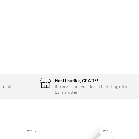
Hent i butikk, GRATIS!
tid på
Reserver online – klar til henting etter
15 minutter
0
3