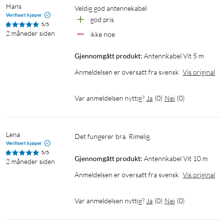
Hans
veldig god antennekabel
Verifisert kjøper
god pris
5/5
2 måneder siden
ikke noe
Gjennomgått produkt:
Antennkabel Vit 5 m
Anmeldelsen er oversatt fra svensk
Vis original
Var anmeldelsen nyttig?
Ja
(
0
)
Nei
(
0
)
Lena
Det fungerer bra. Rimelig.
Verifisert kjøper
5/5
Gjennomgått produkt:
Antennkabel Vit 10 m
2 måneder siden
Anmeldelsen er oversatt fra svensk
Vis original
Var anmeldelsen nyttig?
Ja
(
0
)
Nei
(
0
)