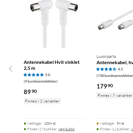
Luxorparts
Antennekabel Hvit vinklet
Antennekabel, hv
2,5 m
4.5
5.0
(738 kundeanmeldelser
(9 kundeanmeldelser)
179
90
89
90
Finnes i 7 varianter
Finnes i 2 varianter
Nettlager
:
100+ st
Nettlager
:
5+ st
Finnes i 27 butikker.
Velg butikk
Finnes i 11 butikker.
V