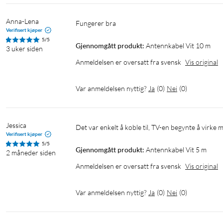
Anna-Lena
Fungerer bra
Verifisert kjøper
5/5
Gjennomgått produkt:
Antennkabel Vit 10 m
3 uker siden
Anmeldelsen er oversatt fra svensk
Vis original
Var anmeldelsen nyttig?
Ja
(
0
)
Nei
(
0
)
Jessica
Det var enkelt å koble til, TV-en begynte å virke
Verifisert kjøper
5/5
Gjennomgått produkt:
Antennkabel Vit 5 m
2 måneder siden
Anmeldelsen er oversatt fra svensk
Vis original
Var anmeldelsen nyttig?
Ja
(
0
)
Nei
(
0
)