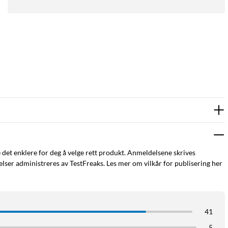
e det enklere for deg å velge rett produkt. Anmeldelsene skrives
ser administreres av TestFreaks. Les mer om vilkår for publisering her
41
5