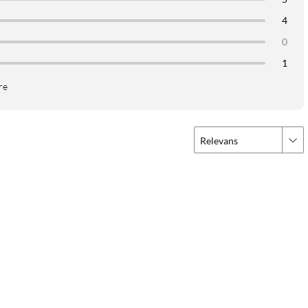
4
0
1
re
Relevans