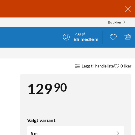
Butikker
Logg på
Bli medlem
Legg til handleliste
0 liker
90
129
Valgt variant
5 m