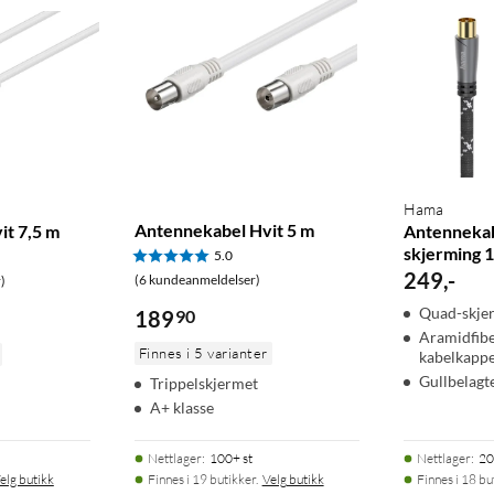
Hama
Antennekabel Hvit 5 m
it 7,5 m
Antennekab
skjerming 
5.0
249
,
-
(6 kundeanmeldelser)
)
Quad-skje
189
90
Aramidfibe
Finnes i 5 varianter
kabelkapp
Gullbelagt
Trippelskjermet
A+ klasse
Nettlager
:
100+ st
Nettlager
:
20
elg butikk
Finnes i 19 butikker.
Velg butikk
Finnes i 18 bu