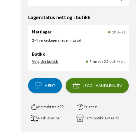
Lagerstatus nett og i butikk
Nettlager
100+ st
2-4 virkedagers leveringstid
Butikk
Velg din butikk
Finnes i 22 butikker.
HENT
LEGG I HANDLEKURV
Fri frakt fra 599,-
Fri retur
Rask levering
Hent i butikk, GRATIS!