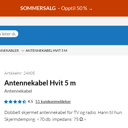
SOMMERSALG
– Opptil 50 % →
NNEKABLER
ANTENNEKABEL HVIT 5 M
Artikkelnr: 24805
Antennekabel Hvit 5 m
Antennekabel
4.5
51 kundeanmeldelser
Dobbelt skjermet antennekabel for TV og radio. Hann til hun.
Skjermdemping: <70 db. impedans: 75 Ω.>