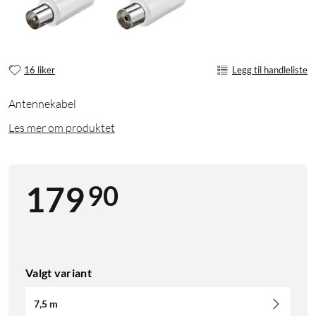
16 liker
Legg til handleliste
Antennekabel
Les mer om produktet
90
179
Valgt variant
7,5 m