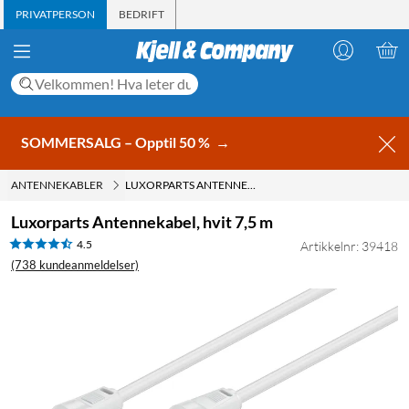
PRIVATPERSON
BEDRIFT
SOMMERSALG – Opptil 50 %
→
ANTENNEKABLER
LUXORPARTS ANTENNEKABEL, HVIT 7,5 M
Luxorparts Antennekabel, hvit 7,5 m
4.5
Artikkelnr: 39418
(738 kundeanmeldelser)