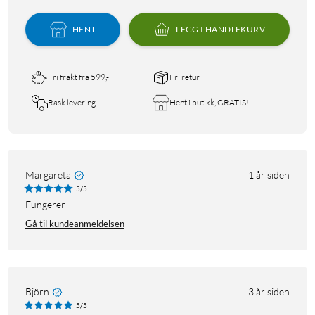
HENT
LEGG I HANDLEKURV
Fri frakt fra 599,-
Fri retur
Rask levering
Hent i butikk, GRATIS!
Margareta
1 år siden
5/5
Fungerer
Gå til kundeanmeldelsen
Björn
3 år siden
5/5