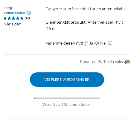
Tonje
Fungerer som forventet for en antennekabel 
Verifisert kjøper
5/5
Gjennomgått produkt:
Antennekabel - hvit 
6 år siden
2,5 m
Var anmeldelsen nyttig?
Ja
(
0
)
Nei
(
0
)
Powered By TestFreaks
VIS FLERE VURDERINGER
Viser 3 av 153 anmeldelser