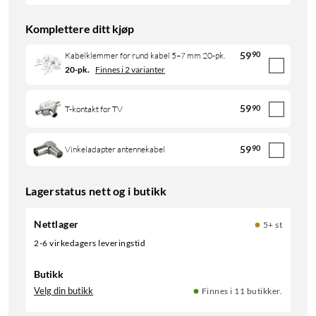
Komplettere ditt kjøp
59
90
Kabelklemmer for rund kabel 5–7 mm 20-pk.
20-pk.
Finnes i 2 varianter
59
90
T-kontakt for TV
59
90
Vinkeladapter antennekabel
Lagerstatus nett og i butikk
Nettlager
5+ st
2-6 virkedagers leveringstid
Butikk
Velg din butikk
Finnes i 11 butikker.