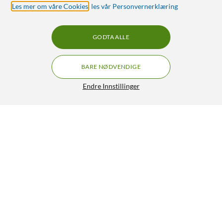
Les mer om våre Cookies
,
les vår Personvernerklæring
GODTA ALLE
BARE NØDVENDIGE
Endre Innstillinger
Luxorparts Antennekabel, hvit 7,5 m
179,90
4.5/5
HENT
LEGG I HANDLEKURV