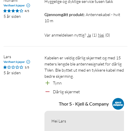
Nohami
Hyggelige og dyktige service tusen takk 
Verifisert kjøper
4/5
Gjennomgått produkt:
Antennekabel - hvit 
5 år siden
10 m
Var anmeldelsen nyttig?
Ja
(
1
)
Nei
(
0
)
Lars
Kabelen er veldig dårlig skjermet og med 15 
Verifisert kjøper
meters lengde ble antennesignalet for dårlig 
1/5
TVen. Ble byttet ut med en tykkere kabel med 
5 år siden
bedre skjerming.
Tynn
Dårlig skjermet
Thor S - Kjell & Company
Hei Lars
