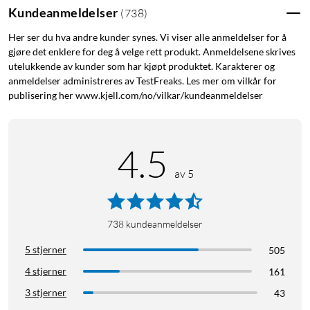
Kundeanmeldelser
(
738
)
Her ser du hva andre kunder synes. Vi viser alle anmeldelser for å
gjøre det enklere for deg å velge rett produkt. Anmeldelsene skrives
utelukkende av kunder som har kjøpt produktet. Karakterer og
anmeldelser administreres av TestFreaks. Les mer om vilkår for
publisering her www.kjell.com/no/vilkar/kundeanmeldelser
4.5
av 5
738
kundeanmeldelser
5 stjerner
505
4 stjerner
161
3 stjerner
43