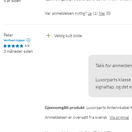
5 år siden
Var anmeldelsen nyttig?
Ja
(
1
)
Nei
(
0
)
Peter
Veldig kult bilde
Verifisert kjøper
5/5
3 måneder siden
Takk for anmeldels
Luxorparts klasse 
signaltap, og det e
Gjennomgått produkt:
Luxorparts Antennkabel K
Anmeldelsen er oversatt fra svensk
Vis original