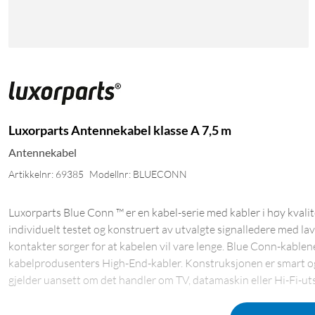
Luxorparts Antennekabel klasse A 7,5 m
Antennekabel
Artikkelnr: 69385
Modellnr: BLUECONN
Luxorparts Blue Conn ™ er en kabel-serie med kabler i høy kvalite
individuelt testet og konstruert av utvalgte signalledere med lav
kontakter sørger for at kabelen vil vare lenge. Blue Conn-kable
kabelprodusenters High-End-kabler. Konstruksjonen er smart og g
gjelder uansett om det handler om TV, datamaskin eller Hi-Fi-uts