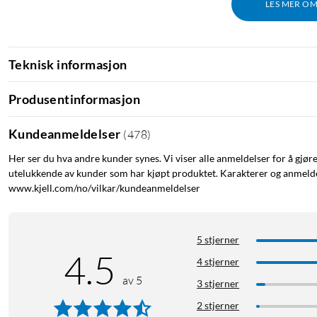
LES MER O
Teknisk informasjon
Produsentinformasjon
Kundeanmeldelser
(
478
)
Her ser du hva andre kunder synes. Vi viser alle anmeldelser for å gjør
utelukkende av kunder som har kjøpt produktet. Karakterer og anmeldel
www.kjell.com/no/vilkar/kundeanmeldelser
5 stjerner
4.5
4 stjerner
av 5
3 stjerner
2 stjerner