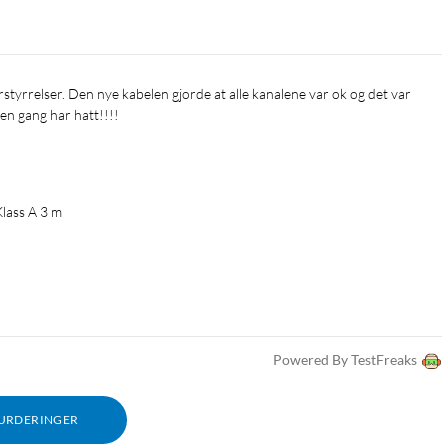
en gang har hatt!!!!
lass A 3 m
Powered By TestFreaks
VURDERINGER