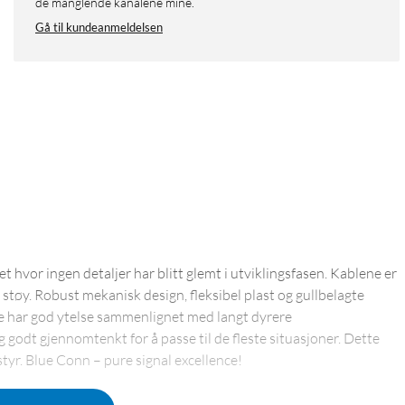
de manglende kanalene mine.
Gå til kundeanmeldelsen
t hvor ingen detaljer har blitt glemt i utviklingsfasen. Kablene er
 støy. Robust mekanisk design, fleksibel plast og gullbelagte
ne har god ytelse sammenlignet med langt dyrere
odt gjennomtenkt for å passe til de fleste situasjoner. Dette
tyr. Blue Conn – pure signal excellence!