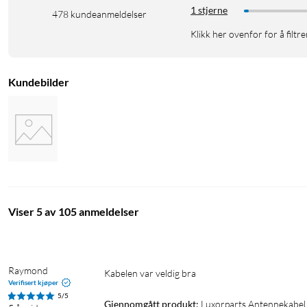
1 stjerne
478
kundeanmeldelser
Klikk her ovenfor for å filtre
Kundebilder
Viser 5 av 105 anmeldelser
Raymond
Kabelen var veldig bra
Verifisert kjøper
5/5
Gjennomgått produkt:
Luxorparts Antennekabel