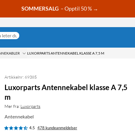
SOMMERSALG
– Opptil 50 % →
NNEKABLER
LUXORPARTS ANTENNEKABEL KLASSE A 7,5 M
Artikkelnr: 69385
Luxorparts Antennekabel klasse A 7,5
m
Mer fra:
Luxorparts
Antennekabel
4.5
478 kundeanmeldelser