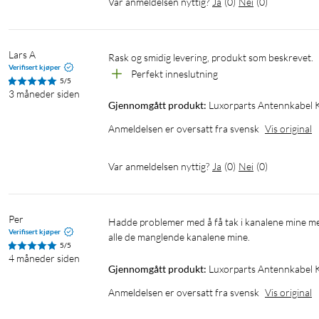
Var anmeldelsen nyttig?
Ja
(
0
)
Nei
(
0
)
Lars A
Rask og smidig levering, produkt som beskrevet.
Verifisert kjøper
Perfekt inneslutning
5/5
3 måneder siden
Gjennomgått produkt:
Luxorparts Antennkabel K
Anmeldelsen er oversatt fra svensk
Vis original
Var anmeldelsen nyttig?
Ja
(
0
)
Nei
(
0
)
Per
Hadde problemer med å få tak i kanalene mine med den gamle Aten-antennekabelen min - byttet til denne og fikk tilbake 
Verifisert kjøper
alle de manglende kanalene mine.
5/5
4 måneder siden
Gjennomgått produkt:
Luxorparts Antennkabel K
Anmeldelsen er oversatt fra svensk
Vis original