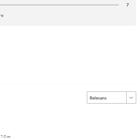
7
re
Relevans
 2,0 m