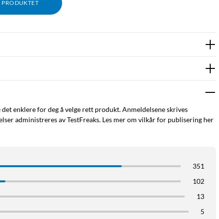
M PRODUKTET
e det enklere for deg å velge rett produkt. Anmeldelsene skrives
ser administreres av TestFreaks. Les mer om vilkår for publisering her
351
102
13
5