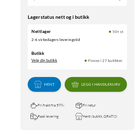
Lagerstatus nett og i butikk
Nettlager
50+ st
2-6 virkedagers leveringstid
Butikk
Velg din butikk
Finnes i 27 butikker.
HENT
LEGG I HANDLEKURV
Fri frakt fra 599,-
Fri retur
Rask levering
Hent i butikk, GRATIS!