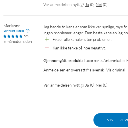
Var anmeldelsen nyttig?
Ja
(
0
)
Nei
(
0
)
Marianne
Jeg hadde to kanaler som ikke var synlige, mye forstyrrelser. Den nye kabelen gjorde at alle kanalene var ok og det var 
Verifisert kjøper
ingen problemer lenger. Den beste kabelen jeg no
5/5
Fikser alle kanaler uten problemer.
5 måneder siden
Kan ikke tenke på noe negativt.
Gjennomgått produkt:
Luxorparts Antennkabel K
Anmeldelsen er oversatt fra svensk
Vis original
Var anmeldelsen nyttig?
Ja
(
0
)
Nei
(
0
)
VIS FLERE 