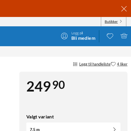
Butikker
Logg på
Bli medlem
Legg til handleliste
4 liker
90
249
Valgt variant
7,5 m