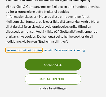
Vi hos Kjell & Company ønsker å gi deg en unik kundeopplevelse,
og for å kunne gjøre dette bruker vi cookies
(informasjonskapsler). Noen av disse er nødvendige for at
kjell.com skal fungere, og krever ikke ditt samtykke. Andre bidrar
til at du skal få en skreddersydd opplevelse, unike tilbud og
tilpassede annonser. Ved å klikke på "Godta alle" godkjenner du
bruk av slike cookies. Du kan også velge hvilke cookies du vil
godkjenne, via lenken "Endre innstillinger".
Les mer om våre Cookies
,
les vår Personvernerklæring
GODTA ALLE
BARE NØDVENDIGE
Endre Innstillinger
Luxorparts F-kabel, hvit 10 m
189,90