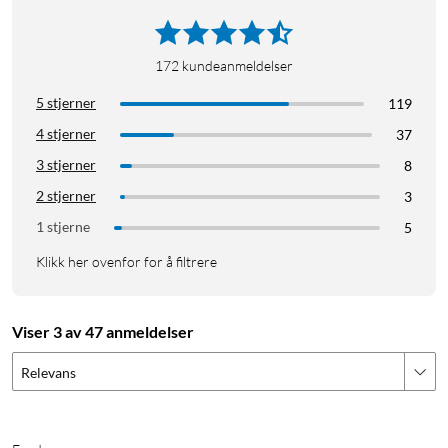
172
kundeanmeldelser
5 stjerner
119
4 stjerner
37
3 stjerner
8
2 stjerner
3
1 stjerne
5
Klikk her ovenfor for å filtrere
Viser 3 av 47 anmeldelser
Relevans