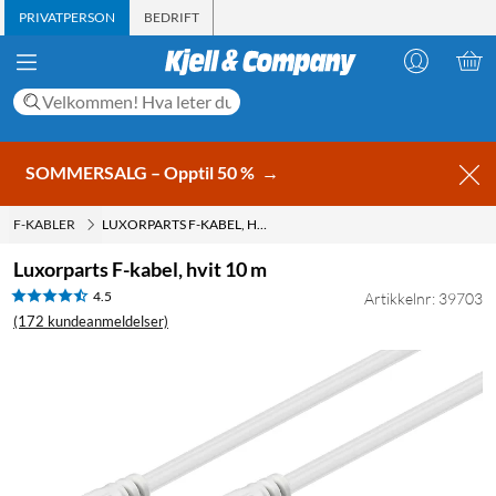
PRIVATPERSON
BEDRIFT
SOMMERSALG – Opptil 50 %
→
F-KABLER
LUXORPARTS F-KABEL, HVIT 10 M
Luxorparts F-kabel, hvit 10 m
4.5
Artikkelnr: 39703
(172 kundeanmeldelser)