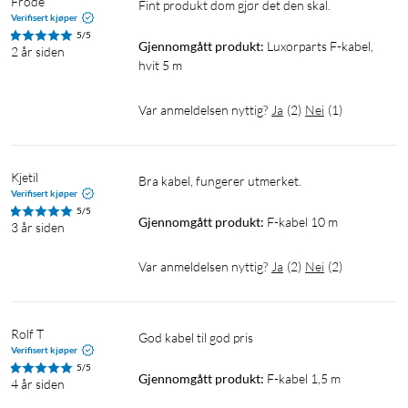
Frode
Fint produkt dom gjør det den skal.
Verifisert kjøper
5/5
Gjennomgått produkt:
Luxorparts F-kabel, 
2 år siden
hvit 5 m
Var anmeldelsen nyttig?
Ja
(
2
)
Nei
(
1
)
Kjetil
Bra kabel, fungerer utmerket.
Verifisert kjøper
5/5
Gjennomgått produkt:
F-kabel 10 m
3 år siden
Var anmeldelsen nyttig?
Ja
(
2
)
Nei
(
2
)
Rolf T
God kabel til god pris
Verifisert kjøper
5/5
Gjennomgått produkt:
F-kabel 1,5 m
4 år siden