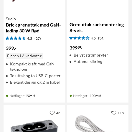
Sudio
Grenuttak rackmontering
Brick grenuttak med GaN-
8-veis
lading 30 W Rød
4.5
(34)
4.5
(27)
90
399
399
,
-
Belyst strømbryter
Finnes i 6 varianter
Automatsikring
Kompakt kraft med GaN-
teknologi
To uttak og to USB-C-porter
Elegant design og 2 m kabel
Nettlager
:
20+ st
Nettlager
:
100+ st
32
118