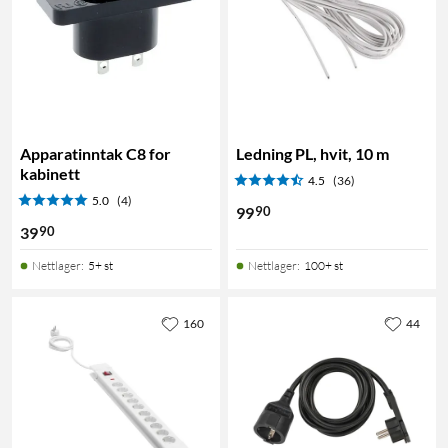
Apparatinntak C8 for
Ledning PL, hvit, 10 m
kabinett
4.5
(36)
5.0
(4)
90
99
90
39
Nettlager
:
5+ st
Nettlager
:
100+ st
160
44