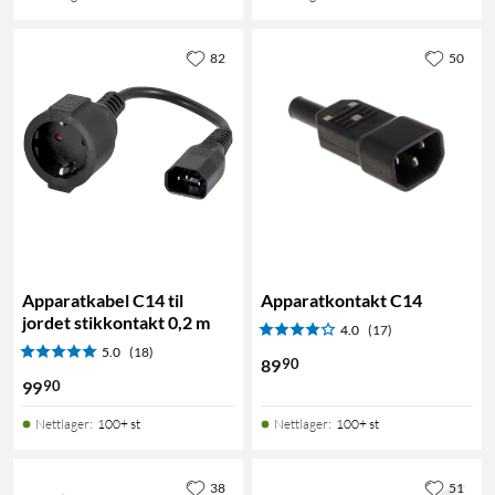
82
50
Apparatkabel C14 til
Apparatkontakt C14
jordet stikkontakt 0,2 m
4.0
(17)
5.0
(18)
90
89
90
99
Nettlager
:
100+ st
Nettlager
:
100+ st
38
51