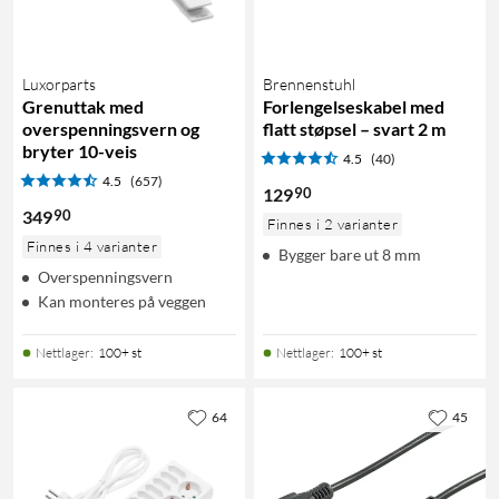
Luxorparts
Brennenstuhl
Grenuttak med
Forlengelseskabel med
overspenningsvern og
flatt støpsel – svart 2 m
bryter 10-veis
4.5
(40)
4.5
(657)
90
129
90
349
Finnes i 2 varianter
Finnes i 4 varianter
Bygger bare ut 8 mm
Overspenningsvern
Kan monteres på veggen
Nettlager
:
100+ st
Nettlager
:
100+ st
64
45