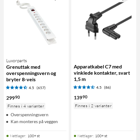
Luxorparts
Apparatkabel C7 med
Grenuttak med
vinklede kontakter, svart
overspenningsvern og
1,5 m
bryter 8-veis
4.5
(86)
4.5
(657)
90
139
90
299
Finnes i 2 varianter
Finnes i 4 varianter
Overspenningsvern
Kan monteres på veggen
Nettlager
:
100+ st
Nettlager
:
100+ st