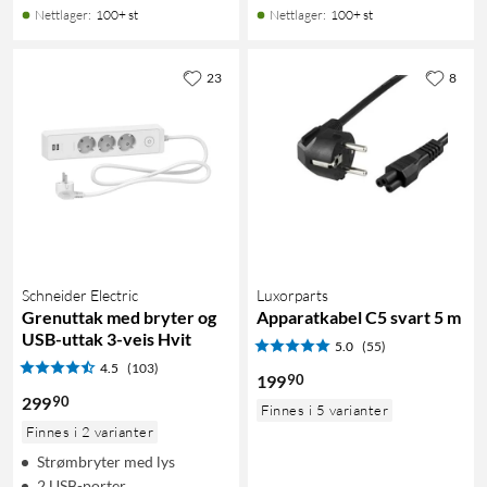
Nettlager
:
100+ st
Nettlager
:
100+ st
23
8
Schneider Electric
Luxorparts
Grenuttak med bryter og
Apparatkabel C5 svart 5 m
USB-uttak 3-veis Hvit
5.0
(55)
4.5
(103)
90
199
90
299
Finnes i 5 varianter
Finnes i 2 varianter
Strømbryter med lys
2 USB-porter