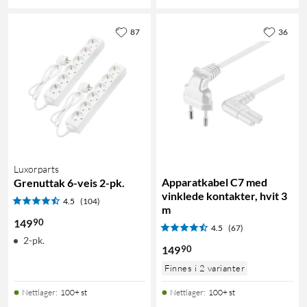
87
36
Luxorparts
Apparatkabel C7 med
Grenuttak 6-veis 2-pk.
vinklede kontakter, hvit 3
4.5
(104)
m
90
149
4.5
(67)
2-pk.
90
149
Finnes i 2 varianter
Nettlager
:
100+ st
Nettlager
:
100+ st