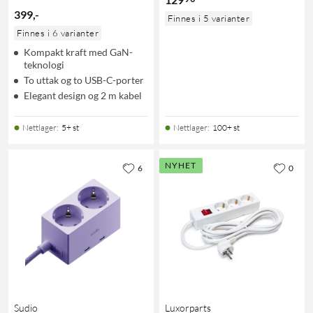
399
,
-
Finnes i 5 varianter
Finnes i 6 varianter
Kompakt kraft med GaN-
teknologi
To uttak og to USB-C-porter
Elegant design og 2 m kabel
Nettlager
:
5+ st
Nettlager
:
100+ st
NYHET
6
0
Sudio
Luxorparts