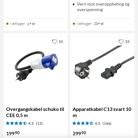
Vern mot overoppheting og
overspenning
Nettlager
:
1+ st
Nettlager
:
20+ st
10
33
Overgangskabel schuko til
Apparatkabel C13 svart 10
CEE 0,5 m
m
4.5
(15)
4.5
(146)
90
90
199
299