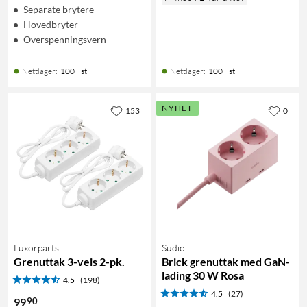
Separate brytere
Hovedbryter
Overspenningsvern
Nettlager
:
100+ st
Nettlager
:
100+ st
NYHET
153
0
Luxorparts
Sudio
Grenuttak 3-veis 2-pk.
Brick grenuttak med GaN-
lading 30 W Rosa
4.5
(198)
4.5
(27)
90
99