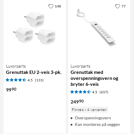
148
77
Luxorparts
Luxorparts
Grenuttak EU 2-veis 3-pk.
Grenuttak med
overspenningsvern og
4.5
(131)
bryter 6-veis
90
99
4.5
(657)
90
249
Finnes i 4 varianter
Overspenningsvern
Kan monteres på veggen