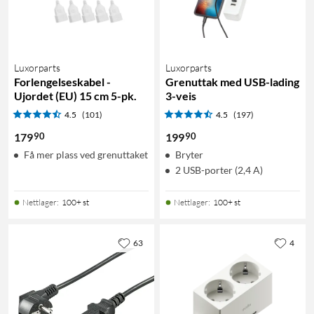
Luxorparts
Luxorparts
Forlengelseskabel -
Grenuttak med USB-lading
Ujordet (EU) 15 cm 5-pk.
3-veis
4.5
(101)
4.5
(197)
90
90
179
199
Få mer plass ved grenuttaket
Bryter
2 USB-porter (2,4 A)
Nettlager
:
100+ st
Nettlager
:
100+ st
63
4