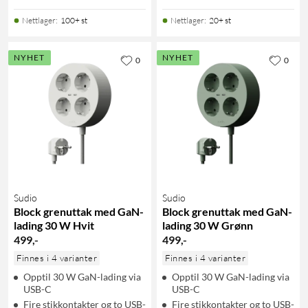
Nettlager
:
100+ st
Nettlager
:
20+ st
NYHET
NYHET
0
0
Sudio
Sudio
Block grenuttak med GaN-
Block grenuttak med GaN-
lading 30 W Hvit
lading 30 W Grønn
499
,
-
499
,
-
Finnes i 4 varianter
Finnes i 4 varianter
Opptil 30 W GaN-lading via
Opptil 30 W GaN-lading via
USB-C
USB-C
Fire stikkontakter og to USB-
Fire stikkontakter og to USB-