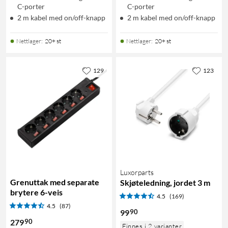
C-porter
C-porter
2 m kabel med on/off-knapp
2 m kabel med on/off-knapp
Nettlager
:
20+ st
Nettlager
:
20+ st
129
123
Luxorparts
Grenuttak med separate
Skjøteledning, jordet 3 m
brytere 6-veis
4.5
(169)
4.5
(87)
90
99
90
279
Finnes i 2 varianter