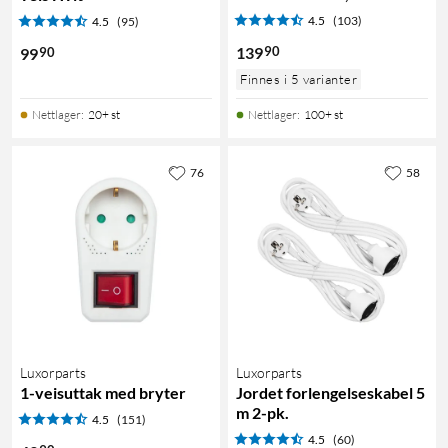
4.5
(103)
4.5
(95)
90
139
90
99
Finnes i 5 varianter
Nettlager
:
20+ st
Nettlager
:
100+ st
76
58
Luxorparts
Luxorparts
1-veisuttak med bryter
Jordet forlengelseskabel 5
m 2-pk.
4.5
(151)
4.5
(60)