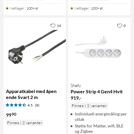
Nettlager
:
100+ st
Nettlager
:
100+ st
14
0
Shelly
Apparatkabel med åpen
Power Strip 4 Gen4 Hvit
ende Svart 2 m
919
,
-
4.5
(8)
Finnes i 2 varianter
Individuell energimåling per
90
99
uttak
Finnes i 2 varianter
Støtte for Matter, wifi, BLE
og Zigbee