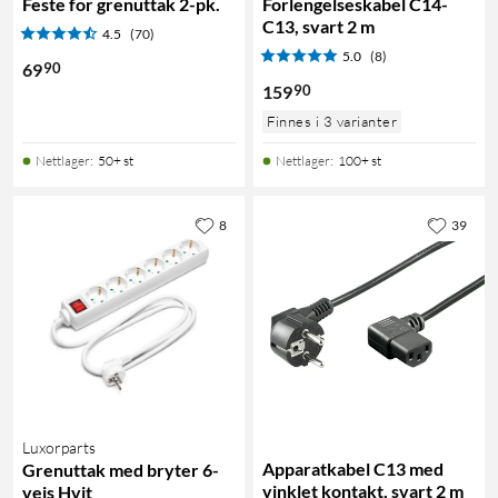
Feste for grenuttak 2-pk.
Forlengelseskabel C14-
C13, svart 2 m
4.5
(70)
5.0
(8)
90
69
90
159
Finnes i 3 varianter
Nettlager
:
50+ st
Nettlager
:
100+ st
8
39
Luxorparts
Apparatkabel C13 med
Grenuttak med bryter 6-
vinklet kontakt, svart 2 m
veis Hvit