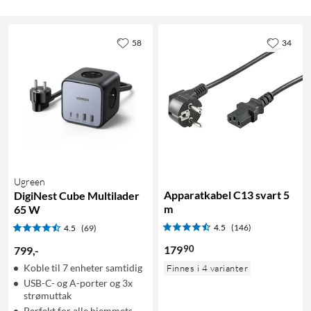
58
34
Ugreen
Apparatkabel C13 svart 5
DigiNest Cube Multilader
m
65 W
4.5
(146)
4.5
(69)
90
179
799
,
-
Koble til 7 enheter samtidig
Finnes i 4 varianter
USB-C- og A-porter og 3x
strømuttak
Perfekt for alle hjemmets