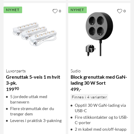
NYHET
NYHET
0
0
Luxorparts
Sudio
Grenuttak 5-veis 1 m hvit
Block grenuttak med GaN-
3-pk.
lading 30 W Sort
90
199
499
,
-
5 jordede uttak med
Finnes i 4 varianter
barnevern
Opptil 30 W GaN-lading via
Flere strømuttak der du
USB-C
trenger dem
Fire stikkontakter og to USB-
Leveres i praktisk 3-pakning
C-porter
2 m kabel med on/off-knapp