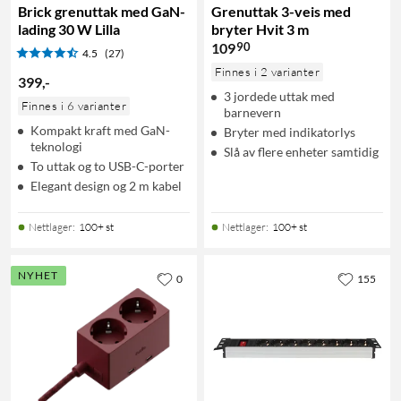
Brick grenuttak med GaN-
Grenuttak 3-veis med
lading 30 W Lilla
bryter Hvit 3 m
90
109
4.5
(27)
Finnes i 2 varianter
399
,
-
3 jordede uttak med
Finnes i 6 varianter
barnevern
Kompakt kraft med GaN-
Bryter med indikatorlys
teknologi
Slå av flere enheter samtidig
To uttak og to USB-C-porter
Elegant design og 2 m kabel
Nettlager
:
100+ st
Nettlager
:
100+ st
NYHET
0
155