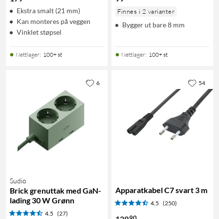
Ekstra smalt (21 mm)
Finnes i 2 varianter
Kan monteres på veggen
Bygger ut bare 8 mm
Vinklet støpsel
Nettlager
:
100+ st
Nettlager
:
100+ st
6
54
Sudio
Apparatkabel C7 svart 3 m
Brick grenuttak med GaN-
lading 30 W Grønn
4.5
(250)
4.5
(27)
90
129