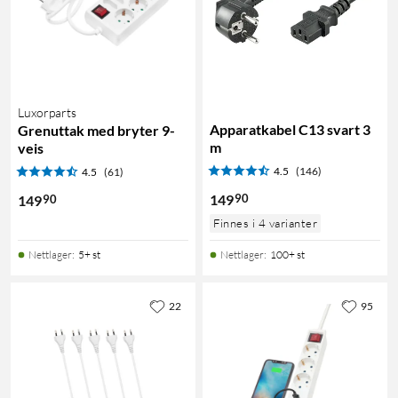
Luxorparts
Apparatkabel C13 svart 3
Grenuttak med bryter 9-
m
veis
4.5
(146)
4.5
(61)
90
149
90
149
Finnes i 4 varianter
Nettlager
:
5+ st
Nettlager
:
100+ st
22
95