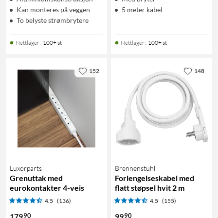
Kan monteres på veggen
5 meter kabel
To belyste strømbrytere
Nettlager
:
100+ st
Nettlager
:
100+ st
152
148
Luxorparts
Brennenstuhl
Grenuttak med
Forlengelseskabel med
eurokontakter 4-veis
flatt støpsel hvit 2 m
4.5
(136)
4.5
(155)
90
90
179
99