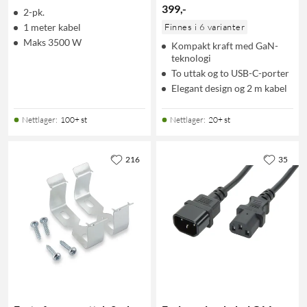
399
,
-
2-pk.
1 meter kabel
Finnes i 6 varianter
Maks 3500 W
Kompakt kraft med GaN-
teknologi
To uttak og to USB-C-porter
Elegant design og 2 m kabel
Nettlager
:
100+ st
Nettlager
:
20+ st
216
35