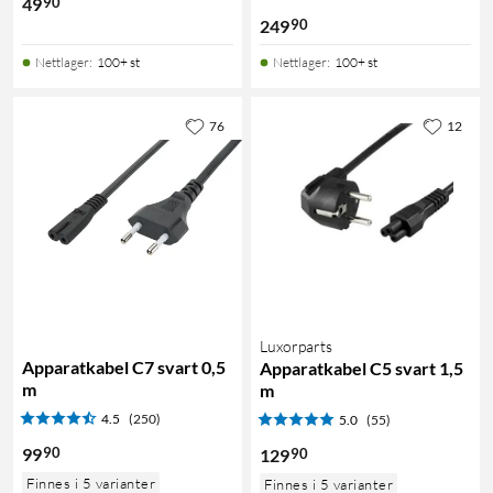
90
49
90
249
Nettlager
:
100+ st
Nettlager
:
100+ st
76
12
Luxorparts
Apparatkabel C7 svart 0,5
Apparatkabel C5 svart 1,5
m
m
4.5
(250)
5.0
(55)
90
99
90
129
Finnes i 5 varianter
Finnes i 5 varianter