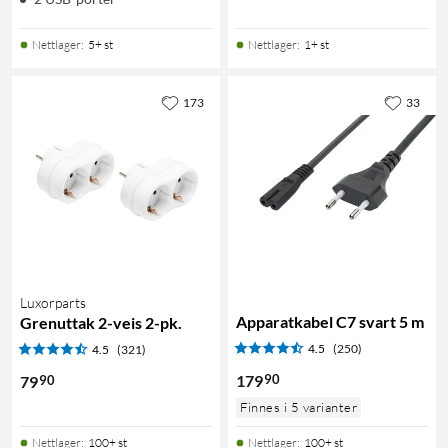
Nettlager
:
5+ st
Nettlager
:
1+ st
173
33
Luxorparts
Apparatkabel C7 svart 5 m
Grenuttak 2-veis 2-pk.
4.5
(250)
4.5
(321)
90
179
90
79
Finnes i 5 varianter
Nettlager
:
100+ st
Nettlager
:
100+ st