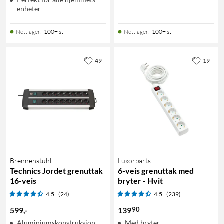
enheter
Nettlager
:
100+ st
Nettlager
:
100+ st
49
19
Brennenstuhl
Luxorparts
Technics Jordet grenuttak
6-veis grenuttak med
16-veis
bryter - Hvit
4.5
(24)
4.5
(239)
90
599
,
-
139
Aluminiumskonstruksjon
Med bryter