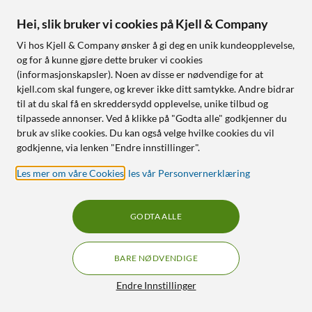
Værbestandig (IP44)
Finnes i 4 varianter
Hei, slik bruker vi cookies på Kjell & Company
Nettlager
:
5+ st
Nettlager
:
5+ st
Vi hos Kjell & Company ønsker å gi deg en unik kundeopplevelse,
og for å kunne gjøre dette bruker vi cookies
(informasjonskapsler). Noen av disse er nødvendige for at
135
45
kjell.com skal fungere, og krever ikke ditt samtykke. Andre bidrar
til at du skal få en skreddersydd opplevelse, unike tilbud og
tilpassede annonser. Ved å klikke på "Godta alle" godkjenner du
bruk av slike cookies. Du kan også velge hvilke cookies du vil
godkjenne, via lenken "Endre innstillinger".
Les mer om våre Cookies
,
les vår Personvernerklæring
GODTA ALLE
Brennenstuhl
Apparatkabel C7 svart 1,5
Grenuttak med
m
permanente uttak 8-veis
BARE NØDVENDIGE
4.5
(250)
4.5
(60)
Filtre
Endre Innstillinger
90
99
549
,
-
1 styreuttak
Finnes i 5 varianter