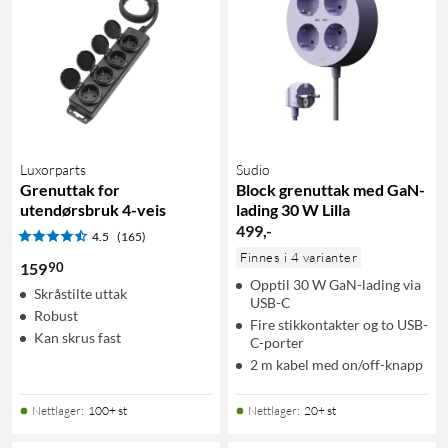
Luxorparts
Sudio
Grenuttak for
Block grenuttak med GaN-
utendørsbruk 4-veis
lading 30 W Lilla
499
,
-
4.5
(165)
Finnes i 4 varianter
90
159
Opptil 30 W GaN-lading via
Skråstilte uttak
USB-C
Robust
Fire stikkontakter og to USB-
Kan skrus fast
C-porter
2 m kabel med on/off-knapp
Nettlager
:
100+ st
Nettlager
:
20+ st