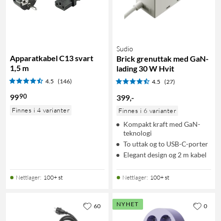
Sudio
Apparatkabel C13 svart
Brick grenuttak med GaN-
1,5 m
lading 30 W Hvit
4.5
(146)
4.5
(27)
90
99
399
,
-
Finnes i 4 varianter
Finnes i 6 varianter
Kompakt kraft med GaN-
teknologi
To uttak og to USB-C-porter
Elegant design og 2 m kabel
Nettlager
:
100+ st
Nettlager
:
100+ st
NYHET
60
0