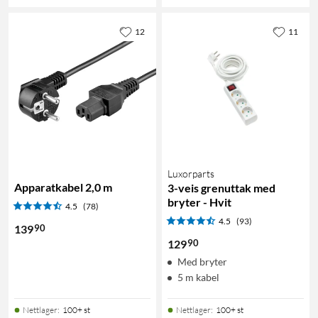
12
11
Luxorparts
Apparatkabel 2,0 m
3-veis grenuttak med
bryter - Hvit
4.5
(78)
4.5
(93)
90
139
90
129
Med bryter
5 m kabel
Nettlager
:
100+ st
Nettlager
:
100+ st