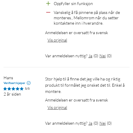
Oppfyller sin funksjon
Vanskelig å få pinnene på plass når de 
monteres., Mellomrom når du setter 
kontaktene inn i hverandre.
Anmeldelsen er oversatt fra svensk
Vis original
Var anmeldelsen nyttig?
Ja
(
0
)
Nei
(
0
)
Hans
Stor hjelp til å finne det jeg ville ha og riktig 
Verifisert kjøper
produkt til formålet jeg ønsket det til. Enkel å 
5/5
montere.
2 år siden
Anmeldelsen er oversatt fra svensk
Vis original
Var anmeldelsen nyttig?
Ja
(
0
)
Nei
(
0
)