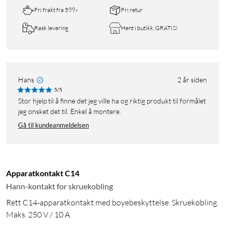
Fri frakt fra 599,-
Fri retur
Rask levering
Hent i butikk, GRATIS!
Hans
2 år siden
5/5
Stor hjelp til å finne det jeg ville ha og riktig produkt til formålet
jeg ønsket det til. Enkel å montere.
Gå til kundeanmeldelsen
Apparatkontakt C14
Hann-kontakt for skruekobling
Rett C14-apparatkontakt med bøyebeskyttelse. Skruekobling.
Maks. 250 V / 10 A.