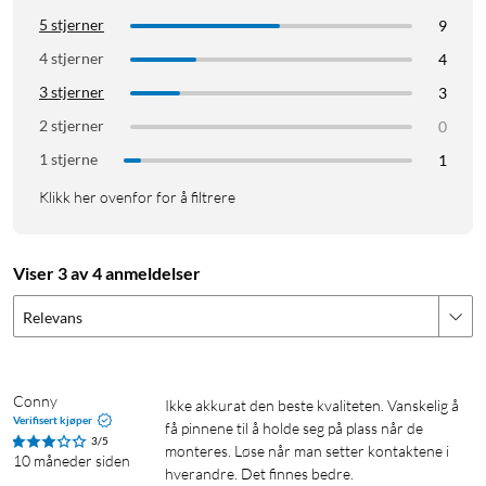
5 stjerner
9
4 stjerner
4
3 stjerner
3
2 stjerner
0
1 stjerne
1
Klikk her ovenfor for å filtrere
Viser 3 av 4 anmeldelser
Relevans
Conny
Ikke akkurat den beste kvaliteten. Vanskelig å 
Verifisert kjøper
få pinnene til å holde seg på plass når de 
3/5
monteres. Løse når man setter kontaktene i 
10 måneder siden
hverandre. Det finnes bedre.