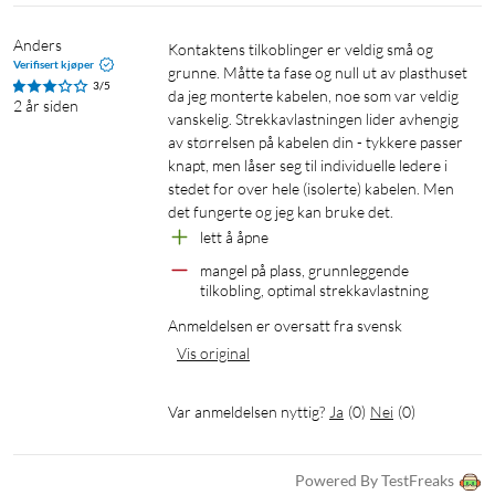
Anders
Kontaktens tilkoblinger er veldig små og 
Verifisert kjøper
grunne. Måtte ta fase og null ut av plasthuset 
3/5
da jeg monterte kabelen, noe som var veldig 
2 år siden
vanskelig. Strekkavlastningen lider avhengig 
av størrelsen på kabelen din - tykkere passer 
knapt, men låser seg til individuelle ledere i 
stedet for over hele (isolerte) kabelen. Men 
det fungerte og jeg kan bruke det.
lett å åpne
mangel på plass, grunnleggende 
tilkobling, optimal strekkavlastning
Anmeldelsen er oversatt fra svensk
Vis original
Var anmeldelsen nyttig?
Ja
(
0
)
Nei
(
0
)
Powered By TestFreaks