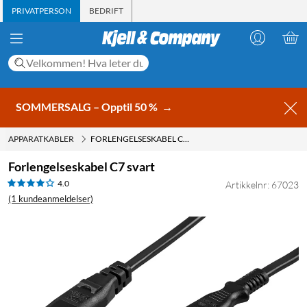
PRIVATPERSON
BEDRIFT
SOMMERSALG – Opptil 50 %
→
APPARATKABLER
FORLENGELSESKABEL C7 SVART
Forlengelseskabel C7 svart
4.0
Artikkelnr: 67023
(1 kundeanmeldelser)