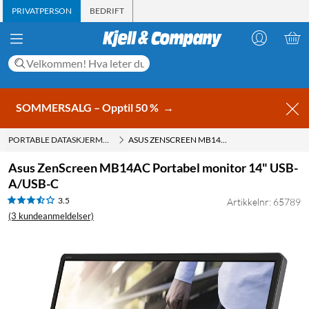
PRIVATPERSON
BEDRIFT
SOMMERSALG – Opptil 50 %
→
PORTABLE DATASKJERMER
ASUS ZENSCREEN MB14AC PORTABEL MONITOR 14" USB-A/USB-C
Asus ZenScreen MB14AC Portabel monitor 14" USB-
A/USB-C
3.5
Artikkelnr: 65789
(3 kundeanmeldelser)