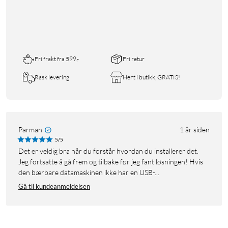
Fri frakt fra 599,-
Fri retur
Rask levering
Hent i butikk, GRATIS!
Parman
1 år siden
5/5
Det er veldig bra når du forstår hvordan du installerer det.
Jeg fortsatte å gå frem og tilbake før jeg fant løsningen! Hvis
den bærbare datamaskinen ikke har en USB-...
Gå til kundeanmeldelsen