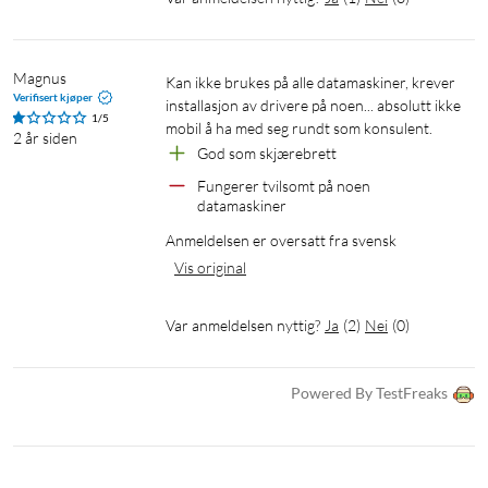
titteopplevelse. Teknologien hjelper til med å minimere
risikoen for overanstrengelse av øynene, spesielt når du
sitter i mange timer foran skjermen.
Magnus
Kan ikke brukes på alle datamaskiner, krever 
Verifisert kjøper
installasjon av drivere på noen... absolutt ikke 
1/5
mobil å ha med seg rundt som konsulent. 
2 år siden
Spesifikasjoner
God som skjærebrett
Fungerer tvilsomt på noen 
Skjermstørrelse: 14”
datamaskiner
Oppløsning: 1920x1080
Anmeldelsen er oversatt fra svensk
Høyeste lysstyrke: 220 cd/m²
Vis original
Tilkobling for USB-C/USB-A
Var anmeldelsen nyttig?
Ja
(
2
)
Nei
(
0
)
Powered By TestFreaks