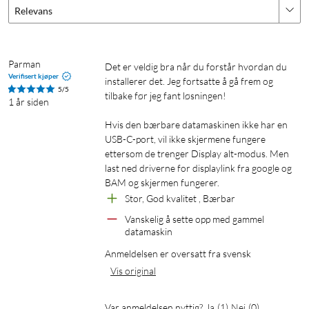
Brede betraktningsvinkler
Relevans
ZenScreen MB14AC har et Full HD-panel med 1920x1080-
oppløsning og enestående fargegjengivelse. IPS-teknologien
gir mer fleksibilitet når du skal oppgradere skjermen, slik at du
Parman
Det er veldig bra når du forstår hvordan du 
får fantastiske farger og kontrast, selv i ekstreme
Verifisert kjøper
installerer det. Jeg fortsatte å gå frem og 
5/5
betraktningsvinkler.
tilbake før jeg fant løsningen! 

1 år siden
Hvis den bærbare datamaskinen ikke har en 
Beskytt øynene dine med ASUS Eye Care-
USB-C-port, vil ikke skjermene fungere 
teknologi
ettersom de trenger Display alt-modus. Men 
last ned driverne for displaylink fra google og 
ASUS blue light-filter – Eksklusiv ASUS Ultra-Low Blue
BAM og skjermen fungerer. 
Light-teknologi beskytter øynene dine mot skadelig
Stor, God kvalitet , Bærbar
blått lys. Det finnes fire filterinnstillinger for blått lys
Vanskelig å sette opp med gammel 
som du enkelt kan finne gjennom skjermmenyen via
datamaskin
hurtigtasten.
ASUS Flicker-free-teknologi – si farvel til anstrengte
Anmeldelsen er oversatt fra svensk
øyne. ZenScreen MB14AC kommer med TÜV
Vis original
Rheinland-sertifisert ASUS Flicker-free-teknologi, som
reduserer flimmer og gir en mer komfortabel
Var anmeldelsen nyttig?
Ja
(
1
)
Nei
(
0
)