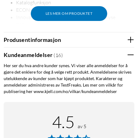
Katalogfunksjon
ECON 4
LES MER OM PRODUKTET
Innovativ bildegrafikk for foto- og videoanalyse
7 tilgjengelige farger i ulike situasjoner
Fargekombinasjoner for enklere forståelse
Produsentinformasjon
Naturlig V.P.A.M. – Naturlig inn- og utmating
Løs ligninger med integral-, differensial- og
sannsynlighetsfunksjoner
Kundeanmeldelser
(
16
)
Løs over- og underbestemte ligningssystemer
Her ser du hva andre kunder synes. Vi viser alle anmeldelser for å
Matriseberegninger
gjøre det enklere for deg å velge rett produkt. Anmeldelsene skrives
Vektorkalkyler
utelukkende av kunder som har kjøpt produktet. Karakterer og
Enhetskonvertering
anmeldelser administreres av TestFreaks. Les mer om vilkår for
Tilfeldighetssimulatorer
publisering her www.kjell.com/no/vilkar/kundeanmeldelser
Dynamisk flateintegral
Forhåndsinstallert geometritillegg
eActivity
4.5
Enkel PC-tilkobling i form av USB-lagringsenhet
av 5
Bakgrunnsbelysning
Formelsamling som tilleggsprogram