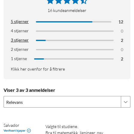
16
kundeanmeldelser
5 stjerner
12
4 stjerner
0
3 stjerner
2
2 stjerner
0
1 stjerne
2
Klikk her ovenfor for å filtrere
Viser 3 av 3 anmeldelser
Relevans
Salvador
Valgte til studiene.

Verifisert kjøper
Bra til matematikk, ligninger, osv…
