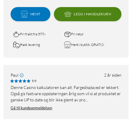
HENT
LEGG I HANDLEKURV
Fri frakt fra 599,-
Fri retur
Rask levering
Hent i butikk, GRATIS!
Paul
2 år siden
5/5
Denne Casino kalkulatoren kan alt. Fargedisplayed er lekkert.
Også gis fastvare oppdateringen årlig som vil si at produktet er
ganske UP to date og blir ikke glemt av pro...
Gå til kundeanmeldelsen