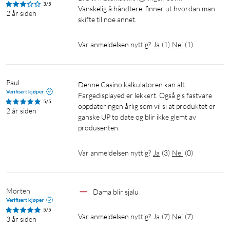
3/5
Vanskelig å håndtere, finner ut hvordan man 
2 år siden
skifte til noe annet.
Var anmeldelsen nyttig?
Ja
(
1
)
Nei
(
1
)
Paul
Denne Casino kalkulatoren kan alt. 
Verifisert kjøper
Fargedisplayed er lekkert. Også gis fastvare 
5/5
oppdateringen årlig som vil si at produktet er 
2 år siden
ganske UP to date og blir ikke glemt av 
produsenten. 
Var anmeldelsen nyttig?
Ja
(
3
)
Nei
(
0
)
Morten 
Dama blir sjalu 
Verifisert kjøper
5/5
Var anmeldelsen nyttig?
Ja
(
7
)
Nei
(
7
)
3 år siden