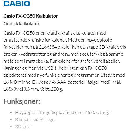
Casio FX-CG50 Kalkulator
Grafisk kalkulator
Casio FX-CG50 er en kraftig, grafisk kalkulator med
omfattende grafiske funksjoner. Med den høyoppløste
fargeskjermen på 216x384 piksler kan du skape 3D-grafer. Vis
brøker, kvadratrøtter og andre numeriske uttrykk på samme
måte som i matteboka. Funksjoner for grafer, verditabeller,
ligninger og mer. Via USB-tilkoblingen kan FX-CG50
oppdateres med nye funksjoner og programmer. Utstyrt med
16 MB minne. Drives av 4x AAA-batterier (følger med). Mål:
188x89x18,6 mm. Vekt: 230 g.
Funksjoner:
Høyoppløst fargedisplay med over 65 000 farger
8 linjer med 21 tegn
3D-graf