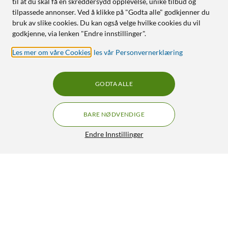
til at du skal få en skreddersydd opplevelse, unike tilbud og
tilpassede annonser. Ved å klikke på "Godta alle" godkjenner du
bruk av slike cookies. Du kan også velge hvilke cookies du vil
godkjenne, via lenken "Endre innstillinger".
Les mer om våre Cookies
,
les vår Personvernerklæring
GODTA ALLE
BARE NØDVENDIGE
Endre Innstillinger
Casio FX-CG50 Kalkulator
GRATIS FRAKT
4.5/5
1 499,-
HENT
LEGG I HANDLEKURV