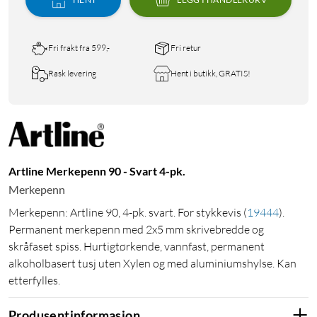
Fri frakt fra 599,-
Fri retur
Rask levering
Hent i butikk, GRATIS!
Artline Merkepenn 90 - Svart 4-pk.
Merkepenn
Merkepenn: Artline 90, 4-pk. svart. For stykkevis
(
19444
)
.
Permanent merkepenn med 2x5 mm skrivebredde og
skråfaset spiss. Hurtigtørkende, vannfast, permanent
alkoholbasert tusj uten Xylen og med aluminiumshylse. Kan
etterfylles.
Produsentinformasjon