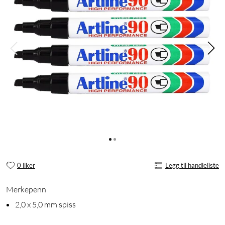
0 liker
Legg til handleliste
Merkepenn
2,0 x 5,0 mm spiss