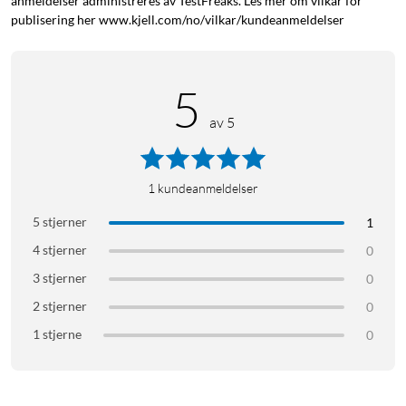
anmeldelser administreres av TestFreaks. Les mer om vilkår for
publisering her www.kjell.com/no/vilkar/kundeanmeldelser
Produkttype: Tekstmarker
Antall: 1-pack
Farge: Gul
5
Spiss: Skråskåret
Strekbredde: 2 og 5 mm
av 5
Blekktype: Vannbasert blekk
Anti-Dry-Out: Opptil 4 timer uten hette
1
kundeanmeldelser
I pakken
5 stjerner
1
1 × Stabilo Boss Original tekstmarker
4 stjerner
0
3 stjerner
0
2 stjerner
0
1 stjerne
0