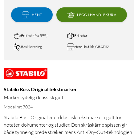
HENT
LEGG I HANDLEKURV
Fri frakt fra 599,-
Fri retur
Rask levering
Hent i butikk, GRATIS!
Stabilo Boss Original tekstmarker
Marker tydelig i klassisk gult
Modellnr: 7024
Stabilo Boss Original er en klassisk tekstmarker i gult for
notater, dokumenter og studier. Den skråskårne spissen gir
både tynne og brede streker, mens Anti-Dry-Out-teknologien