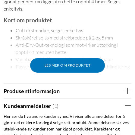
gjør at pennen kan ligge uten hette i opptil 4 timer. Selges
enkeltvis.
Kort om produktet
Gul tekstmarker, selges enkeltvis
Skråskåret spiss med strekbredde på 2 og 5 mm
Anti-Dry-Out-teknologi som motvirker uttørking i
opptil 4 timer uten hette
Vannbasert blekk for tydelig markering på papir
LES MER OM PRODUKTET
Passer til kontor, skole, studier og dokumenthåndtering
Marker tydelig med gul farge
Stabilo Boss Original er en klassisk tekstmarker for å
Produsentinformasjon
fremheve viktig tekst i notater, utskrifter og dokumenter. Den
gule fargen gir tydelig markering, og den skråskårne spissen
Kundeanmeldelser
(
1
)
gjør det enkelt å både understreke og markere bredere
Her ser du hva andre kunder synes. Vi viser alle anmeldelser for å
tekstpartier.
gjøre det enklere for deg å velge rett produkt. Anmeldelsene skrives
utelukkende av kunder som har kjøpt produktet. Karakterer og
Spesifikasjoner