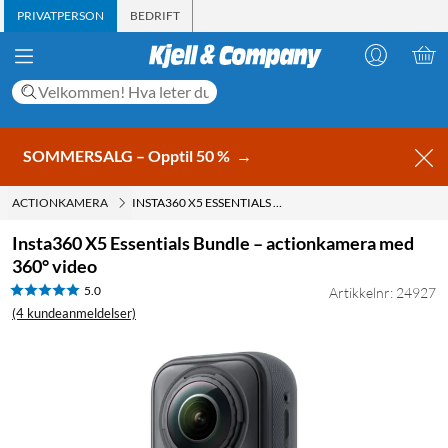
PRIVATPERSON
BEDRIFT
SOMMERSALG – Opptil 50 %
→
ACTIONKAMERA
INSTA360 X5 ESSENTIALS BUNDLE – ACTIONKAMERA MED 360° VIDEO
Insta360 X5 Essentials Bundle – actionkamera med
360° video
5.0
Artikkelnr: 24927
(4 kundeanmeldelser)