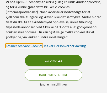
Vi hos Kjell & Company ønsker å gi deg en unik kundeopplevelse,
Mål: 46 × 124,5 × 38,2 mm
og for å kunne gjøre dette bruker vi cookies
Vekt: 200 g
(informasjonskapsler). Noen av disse er nødvendige for at
Farge: Midnight Black
kjell.com skal fungere, og krever ikke ditt samtykke. Andre bidrar
til at du skal få en skreddersydd opplevelse, unike tilbud og
Gyroskop: 6-akset
tilpassede annonser. Ved å klikke på "Godta alle" godkjenner du
Monteringsfeste: 1/4" quick release
bruk av slike cookies. Du kan også velge hvilke cookies du vil
godkjenne, via lenken "Endre innstillinger".
Holdbarhet
Les mer om våre Cookies
,
les vår Personvernerklæring
Driftstemperatur: -20 til +40 °C
Vanntetthet: 15 m
GODTA ALLE
I pakken
1 × Insta360 X5
BARE NØDVENDIGE
1 × ekstra batteri
1 × hurtigladeetui
Endre Innstillinger
1 × 114 cm Invisible Selfie Stick
1 × objekivbeskyttelse
Insta360 X5 Essentials Bundle – actionkamera
1 × objekivdeksel
GRATIS FRAKT
med 360° video
8 390,-
1 × veske
5/5