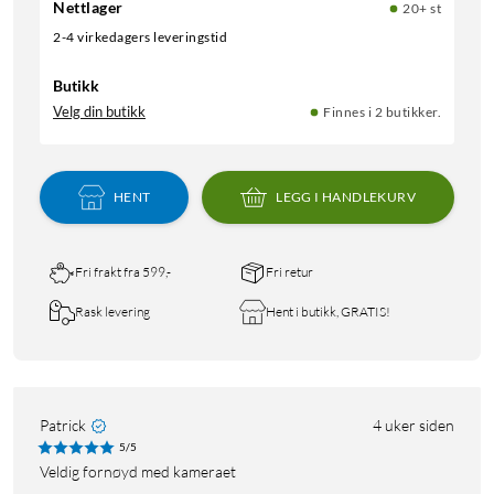
Nettlager
20+ st
2-4 virkedagers leveringstid
Butikk
Velg din butikk
Finnes i 2 butikker.
HENT
LEGG I HANDLEKURV
Fri frakt fra 599,-
Fri retur
Rask levering
Hent i butikk, GRATIS!
Patrick
4 uker siden
5/5
Veldig fornøyd med kameraet