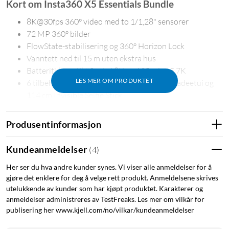
Kort om Insta360 X5 Essentials Bundle
8K@30fps 360° video med to 1/1,28" sensorer
72 MP 360° bilder
FlowState-stabilisering og 360° Horizon Lock
Vanntett ned til 15 m uten ekstra hus
Batteritid opptil 93 min i 8K og 135 min i 5,7K
LES MER OM PRODUKTET
6 tilbehør inngår, bl.a. ekstra batteri, hurtigladeetui og
114 cm Invisible Selfie Stick
8K 360° video med store sensorer
Produsentinformasjon
Insta360 X5 spiller inn 8K@30fps 360° video og bruker to
1/1.28"-sensorer for høy detaljrikdom og bedre ytelse i svakt
Kundeanmeldelser
(
4
)
lys. Kameraet tar også 72 MP 360° bilder. Active HDR i
Her ser du hva andre kunder synes. Vi viser alle anmeldelser for å
5,7K@60fps hjelper til med å bevare detaljer i både lyse og
gjøre det enklere for deg å velge rett produkt. Anmeldelsene skrives
mørke partier, mens AdaptiveTone balanserer eksponeringen
utelukkende av kunder som har kjøpt produktet. Karakterer og
mellom de to objektivene og gir et jevnere resultat.
anmeldelser administreres av TestFreaks. Les mer om vilkår for
publisering her www.kjell.com/no/vilkar/kundeanmeldelser
Stabil video også i bevegelse