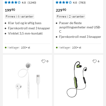
4.0
(1240)
4.0
(783)
90
90
199
229
Finnes i 6 varianter
Finnes i 2 varianter
Klar lyd og kraftig bass
Passer de fleste
avspillingsenheter med USB-
Fjernkontroll med 3 knapper
C
Vinklet 3,5 mm-kontakt
Fjernkontroll med 3 knapper
Nettlager
:
100+ st
Nettlager
:
100+ st
0
6