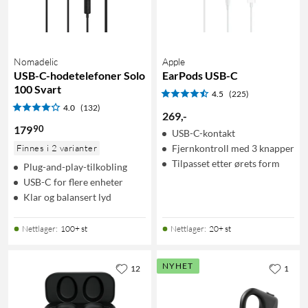
Nomadelic
Apple
USB-C-hodetelefoner Solo
EarPods USB-C
100 Svart
4.5
(225)
4.0
(132)
269
,
-
90
179
USB-C-kontakt
Finnes i 2 varianter
Fjernkontroll med 3 knapper
Tilpasset etter ørets form
Plug-and-play-tilkobling
USB-C for flere enheter
Klar og balansert lyd
Nettlager
:
100+ st
Nettlager
:
20+ st
NYHET
12
1