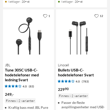
Nettlager
:
20+ st
Nettlager
:
20+ st
1
12
JBL
Linocell
Tune 305C USB-C-
Bullets USB-C-
hodetelefoner med
hodetelefoner Svart
ledning Svart
4.0
(783)
4.0
(83)
90
229
249
,
-
Finnes i 2 varianter
Finnes i 2 varianter
Passer de fleste
avspillingsenheter med USB-
Kraftig bass med JBL Pure