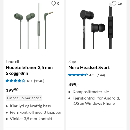
0
16
Linocell
Supra
Hodetelefoner 3,5 mm
Nero Headset Svart
Skoggrønn
4.5
(144)
4.0
(1240)
499
,
-
90
199
Komposittmateriale
Finnes i 6 varianter
Fjernkontroll for Android,
iOS og Windows Phone
Klar lyd og kraftig bass
Fjernkontroll med 3 knapper
Vinklet 3,5 mm-kontakt