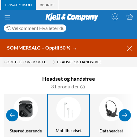
PRIVATPERSON
BEDRIFT
SOMMERSALG – Opptil 50 %
→
HODETELEFONER OG HODESETT
HEADSET OG HANDSFREE
Headset og handsfree
31 produkter
Mobilheadset
r
Støyreduserende
Dataheadset