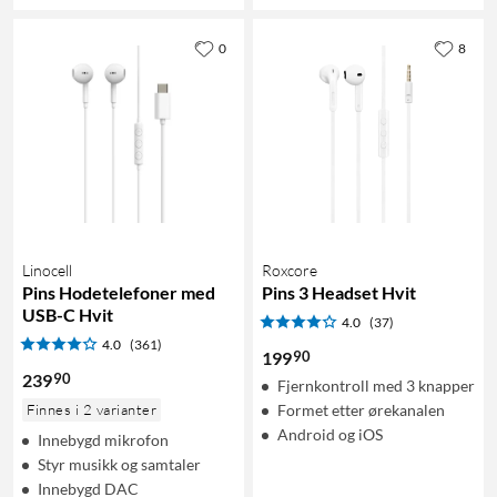
0
8
Linocell
Roxcore
Pins Hodetelefoner med
Pins 3 Headset Hvit
USB-C Hvit
4.0
(37)
4.0
(361)
90
199
90
239
Fjernkontroll med 3 knapper
Finnes i 2 varianter
Formet etter ørekanalen
Android og iOS
Innebygd mikrofon
Styr musikk og samtaler
Innebygd DAC