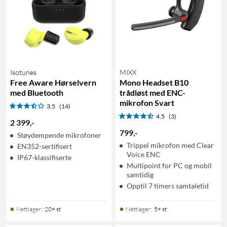
Isotunes
MIXX
Free Aware Hørselvern
Mono Headset B10
med Bluetooth
trådløst med ENC-
mikrofon Svart
3.5
(14)
4.5
(3)
2 399
,
-
799
,
-
Støydempende mikrofoner
Trippel mikrofon med Clear
EN352-sertifisert
Voice ENC
IP67-klassifiserte
Multipoint for PC og mobil
samtidig
Opptil 7 timers samtaletid
Nettlager
:
20+ st
Nettlager
:
5+ st