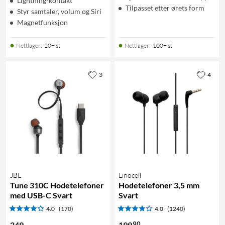
Lightning-kontakt
Tilpasset etter ørets form
Styr samtaler, volum og Siri
Magnetfunksjon
Nettlager
:
20+ st
Nettlager
:
100+ st
3
4
JBL
Linocell
Tune 310C Hodetelefoner
Hodetelefoner 3,5 mm
med USB-C Svart
Svart
4.0
(170)
4.0
(1240)
90
249
,
-
199