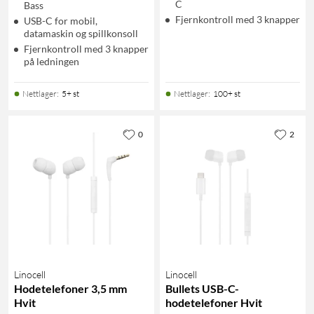
C
Bass
Fjernkontroll med 3 knapper
USB-C for mobil,
datamaskin og spillkonsoll
Fjernkontroll med 3 knapper
på ledningen
Nettlager
:
5+ st
Nettlager
:
100+ st
0
2
Linocell
Linocell
Hodetelefoner 3,5 mm
Bullets USB-C-
Hvit
hodetelefoner Hvit