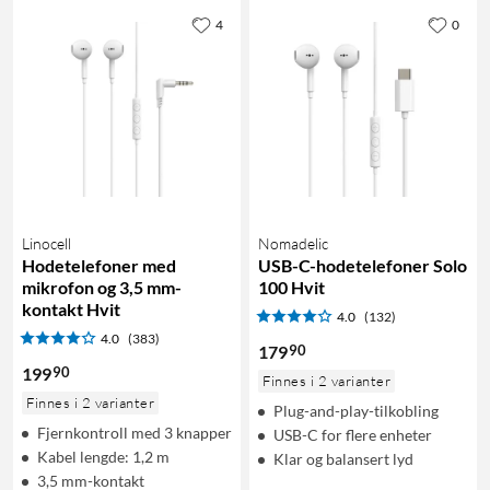
4
0
Linocell
Nomadelic
Hodetelefoner med
USB-C-hodetelefoner Solo
mikrofon og 3,5 mm-
100 Hvit
kontakt Hvit
4.0
(132)
4.0
(383)
90
179
90
199
Finnes i 2 varianter
Finnes i 2 varianter
Plug-and-play-tilkobling
Fjernkontroll med 3 knapper
USB-C for flere enheter
Kabel lengde: 1,2 m
Klar og balansert lyd
3,5 mm-kontakt