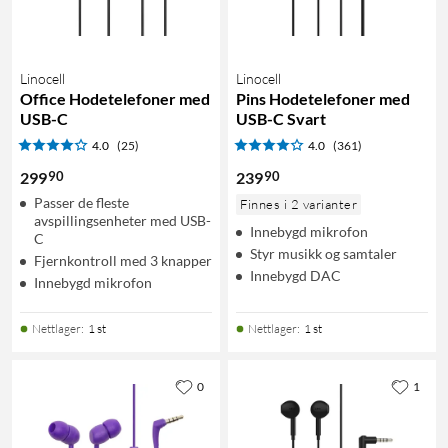
Linocell
Linocell
Office Hodetelefoner med
Pins Hodetelefoner med
USB-C
USB-C Svart
4.0
(25)
4.0
(361)
90
90
299
239
Passer de fleste
Finnes i 2 varianter
avspillingsenheter med USB-
Innebygd mikrofon
C
Styr musikk og samtaler
Fjernkontroll med 3 knapper
Innebygd DAC
Innebygd mikrofon
Nettlager
:
1 st
Nettlager
:
1 st
0
1