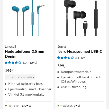
Linocell
Supra
Hodetelefoner 3,5 mm
Nero Headset med USB-C
Denim
3.5
(24)
4.0
(1240)
599
,
-
90
199
Komposittmateriale
Finnes i 6 varianter
Fjernkontroll for Android,
iOS og Windows
Klar lyd og kraftig bass
USB-C-tilkobling
Fjernkontroll med 3 knapper
Vinklet 3,5 mm-kontakt
Nettlager
:
100+ st
Nettlager
:
5+ st