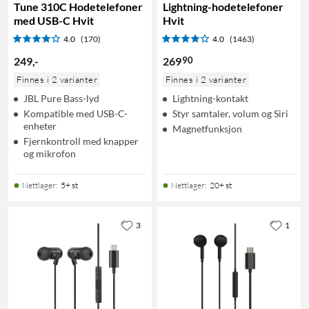
Tune 310C Hodetelefoner
Lightning-hodetelefoner
med USB-C Hvit
Hvit
4.0
(170)
4.0
(1463)
90
249
,
-
269
Finnes i 2 varianter
Finnes i 2 varianter
JBL Pure Bass-lyd
Lightning-kontakt
Kompatible med USB-C-
Styr samtaler, volum og Siri
enheter
Magnetfunksjon
Fjernkontroll med knapper
og mikrofon
Nettlager
:
5+ st
Nettlager
:
20+ st
3
1