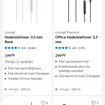
Linocell
Linocell Premium
Hodetelefoner 3,5 mm
Office Hodetelefoner 3,5
Rosé
mm
4.0
(1240)
4.0
(170)
90
90
199
299
Klar og balansert lyd
Finnes i 6 varianter
Kvalitetsmikrofon for
Klar lyd og kraftig bass
tydelige samtaler
Fjernkontroll med 3 knapper
Fjernkontroll med 3 knapper
Vinklet 3,5 mm-kontakt
Nettlager
:
100+ st
Nettlager
:
100+ st
0
1