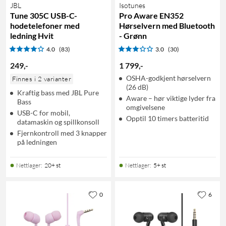
JBL
Isotunes
Tune 305C USB-C-
Pro Aware EN352
hodetelefoner med
Hørselvern med Bluetooth
ledning Hvit
- Grønn
4.0
(83)
3.0
(30)
249
,
-
1 799
,
-
OSHA-godkjent hørselvern
Finnes i 2 varianter
(26 dB)
Kraftig bass med JBL Pure
Aware – hør viktige lyder fra
Bass
omgivelsene
USB-C for mobil,
Opptil 10 timers batteritid
datamaskin og spillkonsoll
Fjernkontroll med 3 knapper
på ledningen
Nettlager
:
20+ st
Nettlager
:
5+ st
0
6