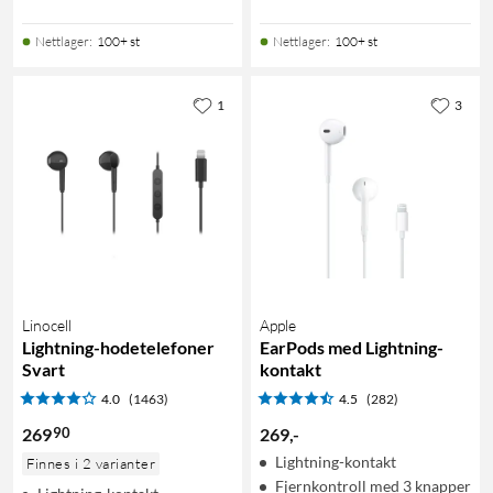
Nettlager
:
100+ st
Nettlager
:
100+ st
1
3
Linocell
Apple
Lightning-hodetelefoner
EarPods med Lightning-
Svart
kontakt
4.0
(1463)
4.5
(282)
90
269
269
,
-
Lightning-kontakt
Finnes i 2 varianter
Fjernkontroll med 3 knapper