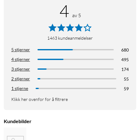
4
av 5
1463
kundeanmeldelser
5 stjerner
680
4 stjerner
495
3 stjerner
174
2 stjerner
55
1 stjerne
59
Klikk her ovenfor for å filtrere
Kundebilder