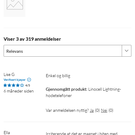
Viser 3 av 319 anmeldelser
Relevans
Lise G
Enkel og billig
Verifisert kjøper
4/5
Gjennomgått produkt:
Linocell Lightning-
6 måneder siden
hodetelefoner
Var anmeldelsen nyttig?
Ja
(
0
)
Nei
(
0
)
Ella
Irriterende at det er magnet i biten med 