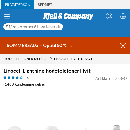
PRIVATPERSON
BEDRIFT
SOMMERSALG – Opptil 50 %
→
HODETELEFONER MED LEDNING
LINOCELL LIGHTNING-HODETELEFONER HVIT
Linocell Lightning-hodetelefoner Hvit
4.0
Artikkelnr: 23880
(1463 kundeanmeldelser)