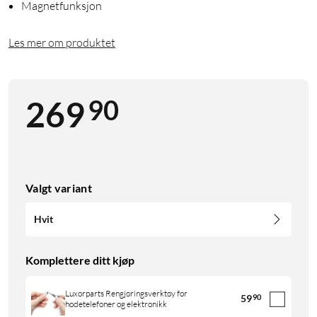
Magnetfunksjon
Les mer om produktet
90
269
Valgt variant
Hvit
Komplettere ditt kjøp
Luxorparts Rengjøringsverktøy for
59
90
hodetelefoner og elektronikk