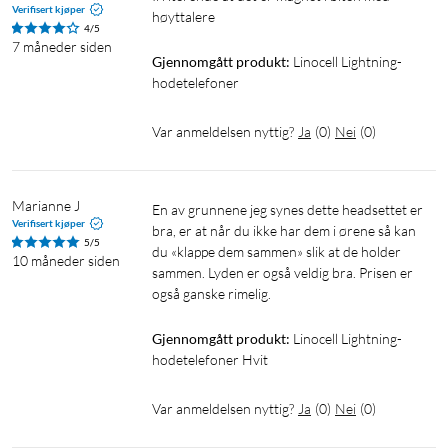
Verifisert kjøper
høyttalere
4/5
7 måneder siden
Gjennomgått produkt:
Linocell Lightning-
hodetelefoner
Var anmeldelsen nyttig?
Ja
(
0
)
Nei
(
0
)
Marianne J
En av grunnene jeg synes dette headsettet er 
Verifisert kjøper
bra, er at når du ikke har dem i ørene så kan 
5/5
du «klappe dem sammen» slik at de holder 
10 måneder siden
sammen. Lyden er også veldig bra. Prisen er 
også ganske rimelig. 
Gjennomgått produkt:
Linocell Lightning-
hodetelefoner Hvit
Var anmeldelsen nyttig?
Ja
(
0
)
Nei
(
0
)