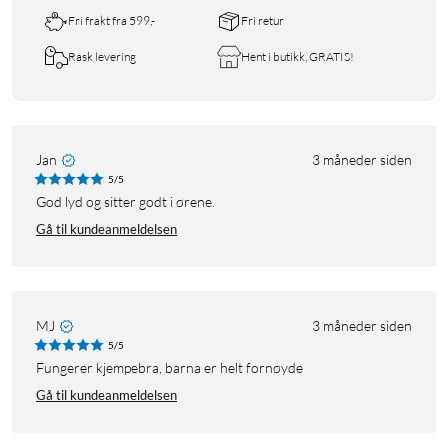
Fri frakt fra 599,-
Fri retur
Rask levering
Hent i butikk, GRATIS!
Jan
3 måneder siden
5/5
God lyd og sitter godt i ørene.
Gå til kundeanmeldelsen
MJ
3 måneder siden
5/5
Fungerer kjempebra, barna er helt fornøyde
Gå til kundeanmeldelsen