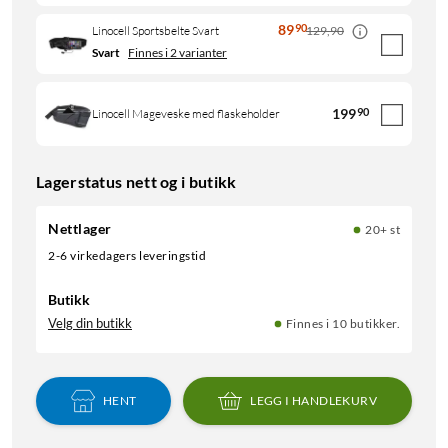
89
90
129,90
Linocell Sportsbelte Svart
Svart
Finnes i 2 varianter
199
90
Linocell Mageveske med flaskeholder
Lagerstatus nett og i butikk
Nettlager
20+ st
2-6 virkedagers leveringstid
Butikk
Velg din butikk
Finnes i 10 butikker.
HENT
LEGG I HANDLEKURV