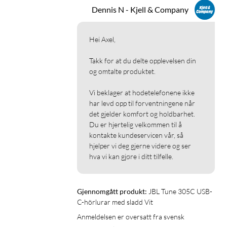
Dennis N - Kjell & Company
Hei Axel,

Takk for at du delte opplevelsen din 
og omtalte produktet.

Vi beklager at hodetelefonene ikke 
har levd opp til forventningene når 
det gjelder komfort og holdbarhet. 
Du er hjertelig velkommen til å 
kontakte kundeservicen vår, så 
hjelper vi deg gjerne videre og ser 
hva vi kan gjøre i ditt tilfelle.
Gjennomgått produkt:
JBL Tune 305C USB-
C-hörlurar med sladd Vit
Anmeldelsen er oversatt fra svensk