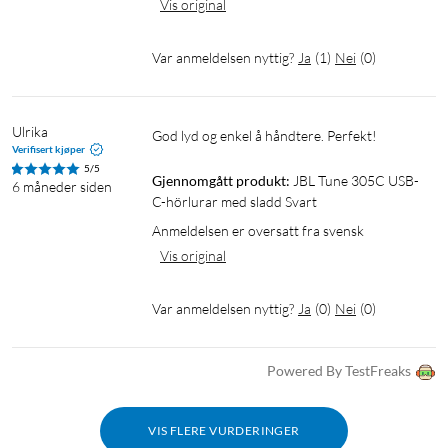
Vis original
Var anmeldelsen nyttig?
Ja
(
1
)
Nei
(
0
)
Ulrika
God lyd og enkel å håndtere. Perfekt!
Verifisert kjøper
5/5
Gjennomgått produkt:
JBL Tune 305C USB-
6 måneder siden
C-hörlurar med sladd Svart
Anmeldelsen er oversatt fra svensk
Vis original
Var anmeldelsen nyttig?
Ja
(
0
)
Nei
(
0
)
Powered By TestFreaks
VIS FLERE VURDERINGER