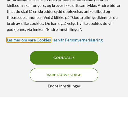
kjell.com skal fungere, og krever ikke ditt samtykke. Andre bidrar
til at du skal få en skreddersydd opplevelse, unike tilbud og
tilpassede annonser. Ved å klikke på "Godta alle" godkjenner du
bruk av slike cookies. Du kan også velge hvilke cookies du vil
godkjenne, via lenken "Endre innstillinger".
Les mer om våre Cookies
,
les vår Personvernerklæring
GODTA ALLE
BARE NØDVENDIGE
Endre Innstillinger
JBL Tune 305C USB-C-hodetelefoner med ledning Hvit
249,-
4/5
HENT
LEGG I HANDLEKURV