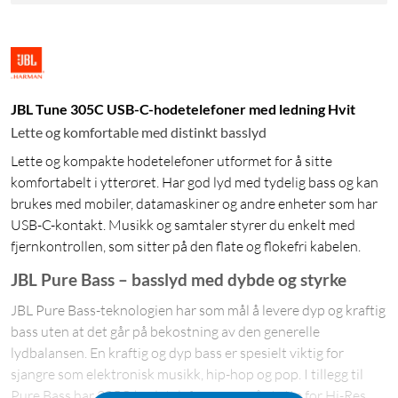
JBL Tune 305C USB-C-hodetelefoner med ledning Hvit
Lette og komfortable med distinkt basslyd
Lette og kompakte hodetelefoner utformet for å sitte
komfortabelt i ytterøret. Har god lyd med tydelig bass og kan
brukes med mobiler, datamaskiner og andre enheter som har
USB-C-kontakt. Musikk og samtaler styrer du enkelt med
fjernkontrollen, som sitter på den flate og flokefri kabelen.
JBL Pure Bass – basslyd med dybde og styrke
JBL Pure Bass-teknologien har som mål å levere dyp og kraftig
bass uten at det går på bekostning av den generelle
lydbalansen. En kraftig og dyp bass er spesielt viktig for
sjangre som elektronisk musikk, hip-hop og pop. I tillegg til
Pure Bass har 305C-hodetelefonene også støtte for Hi-Res