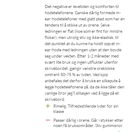
Det negative er levetiden og komforten til 
hodetelefonene. Ganske dårlig formede in-
ear-hodetelefoner med glatt plast som har en 
tendens til å stikke ut av ørene. Selve 
ledningen er flat (noe som er fint for mindre 
floker), men utrolig stiv og ikke-elastisk, til 
det punktet at du kunne ha holdt opp et in-
ear-hode med ledningen uten at den bøyde 
seg under vekten. Etter 1-2 måneder med 
svært lite bruk og ingen utflukter utenfor 
skrivebordet, gjengir venstre øreklokke 
omtrent 50-75 % av lyden. Ved kjøp 
anbefales det derfor å bruke en silkepute å 
legge hodetelefonene på, da de ikke tåler den 
vanlige (tror jeg?) slitasjen ved å ligge på et 
skrivebord.
Rimelig, Tilfredsstillende lyder for sin 
klasse
Passer dårlig i ørene, Går i stykker etter 
noen få bruksområder, Stiv gummisnor