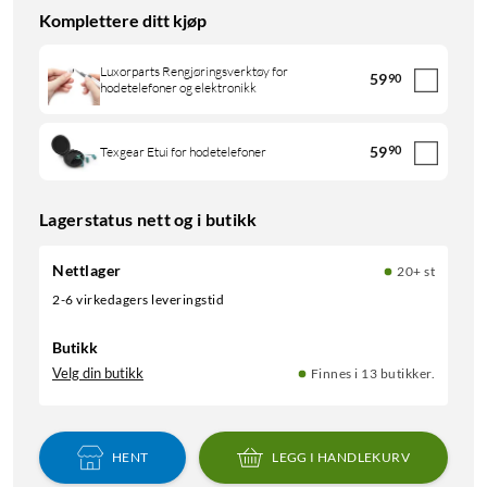
Komplettere ditt kjøp
Luxorparts Rengjøringsverktøy for
59
90
hodetelefoner og elektronikk
59
90
Texgear Etui for hodetelefoner
Lagerstatus nett og i butikk
Nettlager
20+ st
2-6 virkedagers leveringstid
Butikk
Velg din butikk
Finnes i 13 butikker.
HENT
LEGG I HANDLEKURV