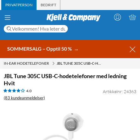
PRIVATPERSON
BEDRIFT
SOMMERSALG – Opptil 50 %
→
IN-EAR HODETELEFONER
JBL TUNE 305C USB-C-HODETELEFONER MED LEDNING HVIT
JBL Tune 305C USB-C-hodetelefoner med ledning
Hvit
4.0
Artikkelnr: 24363
(83 kundeanmeldelser)