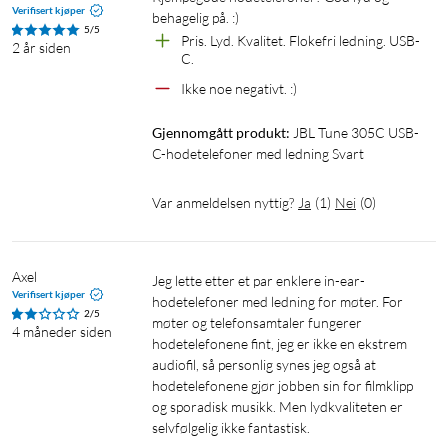
Verifisert kjøper
behagelig på. :)
5/5
Pris. Lyd. Kvalitet. Flokefri ledning. USB-
2 år siden
C.
Ikke noe negativt. :)
Gjennomgått produkt:
JBL Tune 305C USB-
C-hodetelefoner med ledning Svart
Var anmeldelsen nyttig?
Ja
(
1
)
Nei
(
0
)
Axel
Jeg lette etter et par enklere in-ear-
Verifisert kjøper
hodetelefoner med ledning for møter. For 
2/5
møter og telefonsamtaler fungerer 
4 måneder siden
hodetelefonene fint, jeg er ikke en ekstrem 
audiofil, så personlig synes jeg også at 
hodetelefonene gjør jobben sin for filmklipp 
og sporadisk musikk. Men lydkvaliteten er 
selvfølgelig ikke fantastisk.
