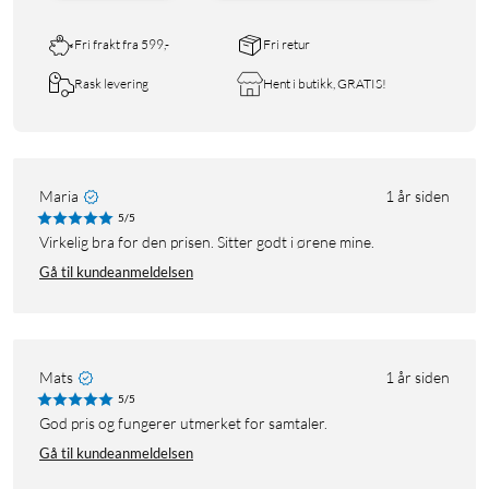
Fri frakt fra 599,-
Fri retur
Rask levering
Hent i butikk, GRATIS!
Maria
1 år siden
5/5
Virkelig bra for den prisen. Sitter godt i ørene mine.
Gå til kundeanmeldelsen
Mats
1 år siden
5/5
God pris og fungerer utmerket for samtaler.
Gå til kundeanmeldelsen