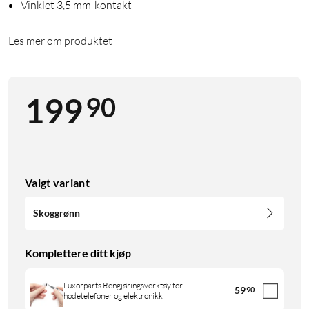
Vinklet 3,5 mm-kontakt
Les mer om produktet
90
199
Valgt variant
Skoggrønn
Komplettere ditt kjøp
Luxorparts Rengjøringsverktøy for
59
90
hodetelefoner og elektronikk