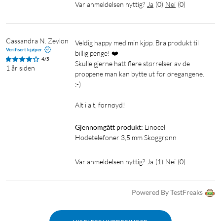
Var anmeldelsen nyttig?
Ja
(
0
)
Nei
(
0
)
Cassandra N. Zeylon
Veldig happy med min kjøp. Bra produkt til 
Verifisert kjøper
billig penge! ❤️

4/5
Skulle gjerne hatt flere størrelser av de 
1 år siden
proppene man kan bytte ut for øregangene. 
:-)

Alt i alt, fornøyd!
Gjennomgått produkt:
Linocell 
Hodetelefoner 3,5 mm Skoggrønn
Var anmeldelsen nyttig?
Ja
(
1
)
Nei
(
0
)
Powered By TestFreaks