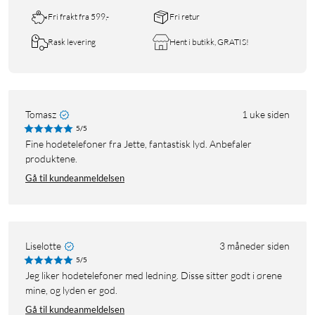
Fri frakt fra 599,-
Fri retur
Rask levering
Hent i butikk, GRATIS!
Tomasz
1 uke siden
5/5
Fine hodetelefoner fra Jette, fantastisk lyd. Anbefaler
produktene.
Gå til kundeanmeldelsen
Liselotte
3 måneder siden
5/5
Jeg liker hodetelefoner med ledning. Disse sitter godt i ørene
mine, og lyden er god.
Gå til kundeanmeldelsen