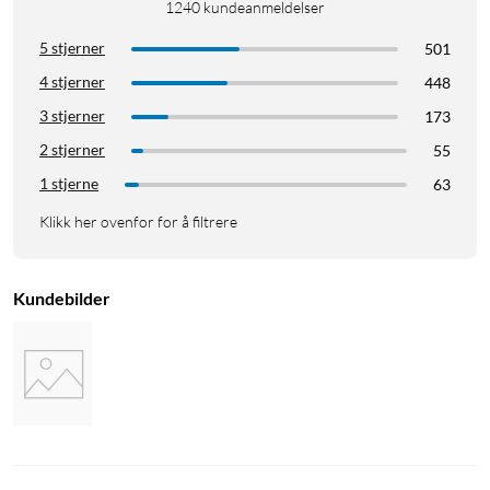
1240
kundeanmeldelser
5 stjerner
501
4 stjerner
448
3 stjerner
173
2 stjerner
55
1 stjerne
63
Klikk her ovenfor for å filtrere
Kundebilder