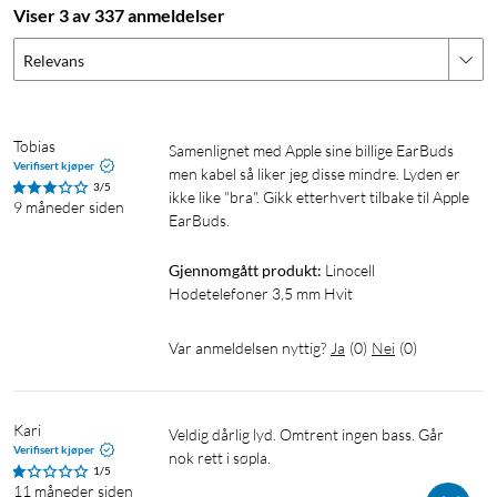
Viser 3 av 337 anmeldelser
Relevans
Tobias 
Samenlignet med Apple sine billige EarBuds 
Verifisert kjøper
men kabel så liker jeg disse mindre. Lyden er 
3/5
ikke like "bra". Gikk etterhvert tilbake til Apple 
9 måneder siden
EarBuds.
Gjennomgått produkt:
Linocell 
Hodetelefoner 3,5 mm Hvit
Var anmeldelsen nyttig?
Ja
(
0
)
Nei
(
0
)
Kari
Veldig dårlig lyd. Omtrent ingen bass. Går 
Verifisert kjøper
nok rett i søpla.
1/5
11 måneder siden