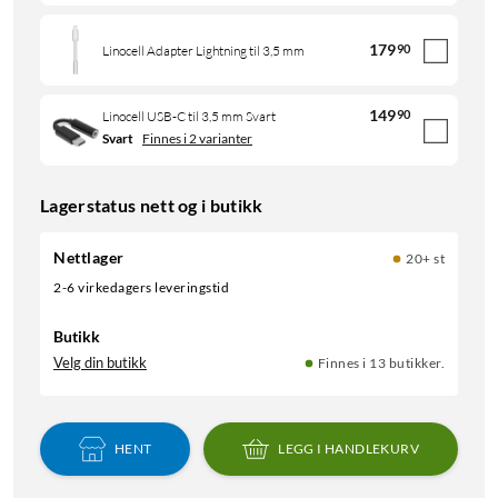
179
90
Linocell Adapter Lightning til 3,5 mm
149
90
Linocell USB-C til 3,5 mm Svart
Svart
Finnes i 2 varianter
Lagerstatus nett og i butikk
Nettlager
20+ st
2-6 virkedagers leveringstid
Butikk
Velg din butikk
Finnes i 13 butikker.
HENT
LEGG I HANDLEKURV