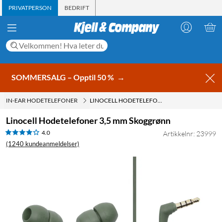
PRIVATPERSON
BEDRIFT
SOMMERSALG – Opptil 50 %
→
IN-EAR HODETELEFONER
LINOCELL HODETELEFONER 3,5 MM SKOGGRØNN
Linocell Hodetelefoner 3,5 mm Skoggrønn
4.0
Artikkelnr: 23999
(1240 kundeanmeldelser)