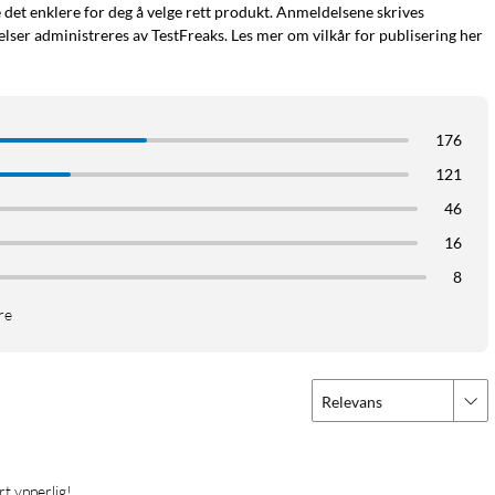
e det enklere for deg å velge rett produkt. Anmeldelsene skrives
ser administreres av TestFreaks. Les mer om vilkår for publisering her
re 230 gram og har myke, polstrede øreklokker av kunstskinn som
176
 at de tar mindre plass.
121
46
16
8
re
adelic Solo 201 til alle opplevelsene dine. Slutt på batteriet
lytte.
Relevans