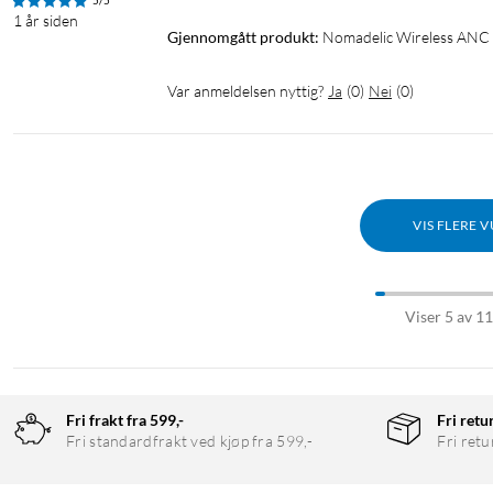
5/5
1 år siden
Gjennomgått produkt:
Nomadelic Wireless ANC 
Støydemping
ANC
Kontorheadset
Var anmeldelsen nyttig?
Ja
(
0
)
Nei
(
0
)
VIS FLERE 
Viser 5 av 1
Fri frakt fra 599,-
Fri retu
Fri standardfrakt ved kjøp fra 599,-
Fri retu