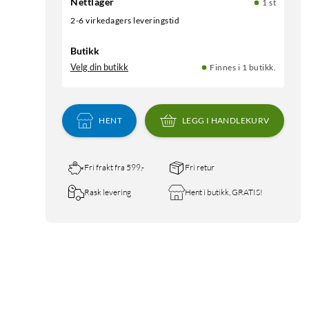
Nettlager
1 st
2-6 virkedagers leveringstid
Butikk
Velg din butikk
Finnes i 1 butikk.
HENT
LEGG I HANDLEKURV
Fri frakt fra 599,-
Fri retur
Rask levering
Hent i butikk, GRATIS!