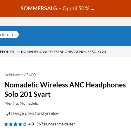
SOMMERSALG
– Opptil 50 % →
LEFONER
NOMADELIC WIRELESS ANC HEADPHONES SOLO 201 SVART
Artikkelnr: 65400
Nomadelic Wireless ANC Headphones
Solo 201 Svart
Mer fra:
Nomadelic
Lytt lenge uten forstyrrelser
4.0
367 kundeanmeldelser