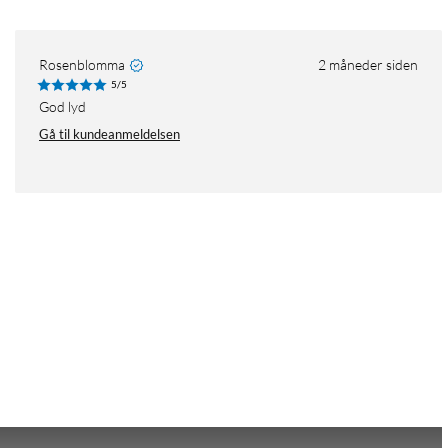
Rosenblomma
2 måneder siden
5/5
God lyd
Gå til kundeanmeldelsen