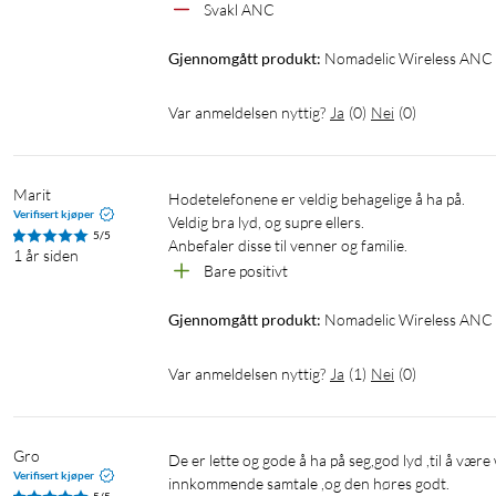
Svakl ANC
Gjennomgått produkt:
Nomadelic Wireless ANC 
Var anmeldelsen nyttig?
Ja
(
0
)
Nei
(
0
)
Marit
Hodetelefonene er veldig behagelige å ha på. 

Verifisert kjøper
Veldig bra lyd, og supre ellers.

5/5
Anbefaler disse til venner og familie. 
1 år siden
Bare positivt
Gjennomgått produkt:
Nomadelic Wireless ANC 
Var anmeldelsen nyttig?
Ja
(
1
)
Nei
(
0
)
Gro
De er lette og gode å ha på seg,god lyd ,til å være wireless.Anbefales.Batteriet holder bra.Lett å trykke hvis man får en 
Verifisert kjøper
innkommende samtale ,og den høres godt.