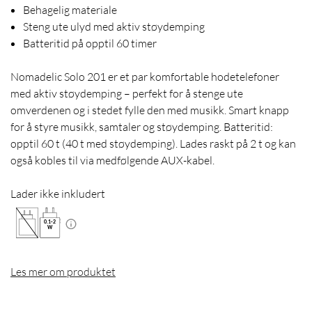
Behagelig materiale
Steng ute ulyd med aktiv støydemping
Batteritid på opptil 60 timer
Nomadelic Solo 201 er et par komfortable hodetelefoner
med aktiv støydemping – perfekt for å stenge ute
omverdenen og i stedet fylle den med musikk. Smart knapp
for å styre musikk, samtaler og støydemping. Batteritid:
opptil 60 t (40 t med støydemping). Lades raskt på 2 t og kan
også kobles til via medfølgende AUX-kabel.
Lader ikke inkludert
0.1
-
2
W
Les mer om produktet