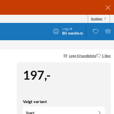
Butikker
Logg på
Bli medlem
Legg til handleliste
5 liker
197
,
-
Valgt variant
Svart