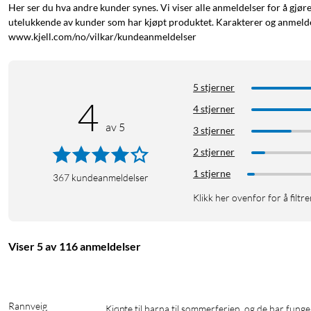
Her ser du hva andre kunder synes. Vi viser alle anmeldelser for å gjør
utelukkende av kunder som har kjøpt produktet. Karakterer og anmeldel
www.kjell.com/no/vilkar/kundeanmeldelser
Komfortable hodetelefoner med støydemping
Nomadelics Solo 201 er laget for å lytte med lenge. De veier ba
5 stjerner
gir komfort på flyreisen eller pendlingen. Kan foldes sammen slik
4
4 stjerner
av 5
3 stjerner
2 stjerner
1 stjerne
367
kundeanmeldelser
Lang batteritid
Klikk her ovenfor for å filtre
Med spilletid på hele 60 timer (40 t med støydemping) rekker Nom
midt i lydboken? Bruk den medfølgende lydkabelen og fortsett å 
Viser 5 av 116 anmeldelser
Rannveig
Kjøpte til barna til sommerferien, og de har fungert ypperlig!
