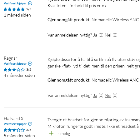
Verifisert kjøper
Kvaliteten i forhold til pris er ok.
Spesifikasjoner
5/5
1 måned siden
Gjennomgått produkt:
Nomadelic Wireless ANC 
Høyttalerelement: 40 mm
Impedans: 32 Ω+/-15% @ 1KHZ
Bluetooth-versjon: 5.3
Var anmeldelsen nyttig?
Ja
(
0
)
Nei
(
0
)
Batteritid, ANC AV: 60 t
Batteritid, ANC på: 40 t
Ladetid: ca. 2 t
Ragnar
Kjøpte disse for å ha til å se film på fly uten støy og det funker de greit til, men ikke særlig overbevisende til musikklytting, 
Verifisert kjøper
Rekkevidde: ca. 10 m
ganske «flat» lyd til det, men til den prisen, helt grei
3/5
Støydemping: 20dB+/-3dB
4 måneder siden
Lading: 5 V / 0,5 A
Gjennomgått produkt:
Nomadelic Wireless ANC 
Vekt: 230 g
Leveres med USB-C-kabel og AUX-kabel.
Var anmeldelsen nyttig?
Ja
(
0
)
Nei
(
0
)
Hallvard S
trengte et headset for gjennomføring av teamsmøter på reise. Rimelig pris, men sitter litt løst, og ANC er ikke veldig god. 
Verifisert kjøper
Mikrofon fungerte godt i møte. Ikke et headset å
3/5
rimelig
5 måneder siden