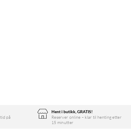
Hent i butikk, GRATIS!
tid på
Reserver online – klar til henting etter
15 minutter