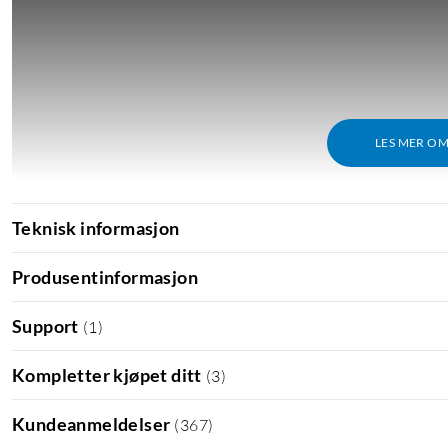
LES MER O
Teknisk informasjon
Produsentinformasjon
Support
(
1
)
Kompletter kjøpet ditt
(
3
)
Kundeanmeldelser
(
367
)