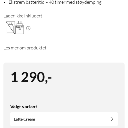
Ekstrem batteritid – 40 timer med støydemping
Lader ikke inkludert
0.05
-
2.9
W
Les mer om produktet
1 290
,
-
Valgt variant
Latte Cream