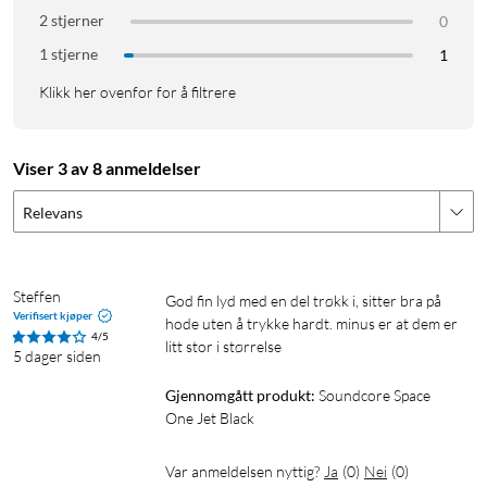
om gangen.
2 stjerner
0
1 stjerne
1
1
2x kraftigere stemmereduksjon
Klikk her ovenfor for å filtrere
Hold fokus på travle reiser takket være den forbedrede
stemmereduserende strukturen. Space One utmerker seg ved
å blokkere middels- til høyfrekvente lyder.
Viser 3 av 8 anmeldelser
2
Relevans
Ved hjelp av den adaptive støydempingen oppdages eksterne
lyder og lydlekkasje, og hodetelefonene kalibreres automatisk
for å gi optimal støydemping. Unngå uønskede forstyrrelser,
enten du er på et støyende tog, på en travel kafé, eller
Steffen
God fin lyd med en del trøkk i, sitter bra på 
hodetelefonene ikke sitter ordentlig på ørene dine.
Verifisert kjøper
hode uten å trykke hardt. minus er at dem er 
4/5
litt stor i størrelse 
5 dager siden
Høyoppløst lyd
Gjennomgått produkt:
Soundcore Space 
Space One sine 40 mm tilpassede dynamiske drivere støtter
One Jet Black
3
LDAC
og gir trådløs Hi-Res-lyd, som gir 3x mer detaljert lyd
enn vanlige Bluetooth-codecs. I tillegg får du forbedret
Var anmeldelsen nyttig?
Ja
(
0
)
Nei
(
0
)