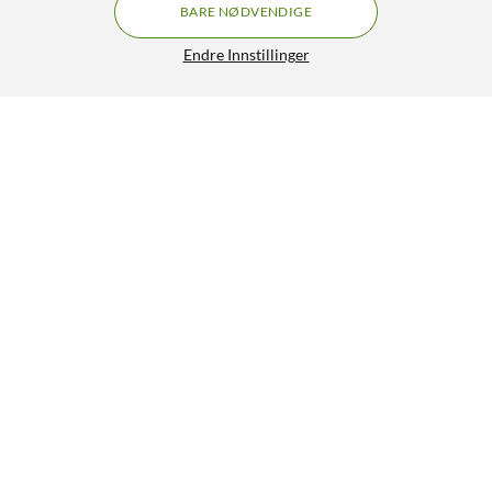
BARE NØDVENDIGE
Endre Innstillinger
Soundcore Space One Latte Cream
GRATIS FRAKT
4.5/5
1 290,-
HENT
LEGG I HANDLEKURV
Lignende produkter
SPAR 900 KR
0
31