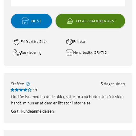
HENT
LEGG I HANDLEKURV
Fri frakt fra 599,-
Fri retur
Rask levering
Hent i butikk, GRATIS!
Steffen
5 dager siden
4/5
God fin lyd med en del trøkk i, sitter bra på hode uten å trykke
hardt. minus er at dem er litt stor i størrelse
Gå til kundeanmeldelsen