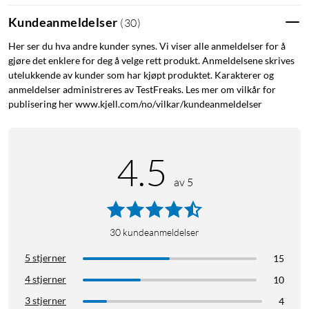
Tek.no: "Space One er et røverkjøp med flott lyd og mange
Kundeanmeldelser
(
30
)
funksjoner."
Her ser du hva andre kunder synes. Vi viser alle anmeldelser for å
gjøre det enklere for deg å velge rett produkt. Anmeldelsene skrives
utelukkende av kunder som har kjøpt produktet. Karakterer og
Oppsummering:
anmeldelser administreres av TestFreaks. Les mer om vilkår for
Høy komfort – mykt hodebånd og myke øreputer
publisering her www.kjell.com/no/vilkar/kundeanmeldelser
Støyreduksjon på opptil 98 % – kraftig stemmereduksjon
Ekstrem batteritid: 40 t (støydemping på), 55 t
(støydemping av)
4.5
Forbedret samtalekvalitet ved hjelp av 3 mikrofoner
Kan kobles til flere enheter samtidig (multipoint)
av 5
Ekstra funksjonalitet via Soundcore-appen
30
kundeanmeldelser
Elegant design med høy komfort
5 stjerner
15
De elegante øreklokkene kan rotere 8° slik at de lett tilpasser
4 stjerner
10
seg hodeformen din. Det myke hodebåndet fordeler trykket
3 stjerner
4
jevnt og gjør det komfortabelt å ha hodetelefonene på lenge