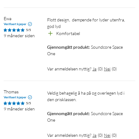
samtalekvalitet takket være 3 mikrofoner med AI. Og ved
hjelp av multipoint kan du ha hodetelefonene koblet til flere
enheter om gangen.
Ewa
Flott design,  dempende for lyder utenfra, 
Verifisert kjøper
god lyd
40 timers batteritid
5/5
Komfortabel
9 måneder siden
Takket være den ekstreme batteritiden kan du dra ut på lange
Gjennomgått produkt:
Soundcore Space 
reiser uten å bekymre deg for at batteriet skal gå tomt. Og hvis
One
du ikke har behov for den aktive støydempingen, får du hele
55 timers batteritid med ANC slått av.
Var anmeldelsen nyttig?
Ja
(
0
)
Nei
(
0
)
App for tilpasning
Gi lyttingen et personlig preg ved hjelp av appen. Du kan velge
Thomas
Veldig behagelig å ha på og overlegen lyd i 
knappefunksjoner, gjøre EQ-innstillinger, sette grenser for å
Verifisert kjøper
den prisklassen. 
5/5
beskytte hørselen, og mye mer.
9 måneder siden
Gjennomgått produkt:
Soundcore Space 
Spesifikasjoner
One
Farge: Latte Cream
Var anmeldelsen nyttig?
Ja
(
0
)
Nei
(
0
)
Aktiv støydemping (ANC): Adaptive ANC