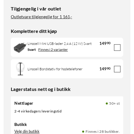
Tilgjengelig i vår outlet
Outletvare tilgjengelig for
1 161,-
Komplettere ditt kjøp
149
90
Linocell Mini USB-lader 2,4 A (12 W) Svart
Svart
Finnes i 2 varianter
149
90
Linocell Bordstativ for hodetelefoner
Lagerstatus nett og i butikk
Nettlager
50+ st
2-4 virkedagers leveringstid
Butikk
Velg din butikk
Finnes i 28 butikker.