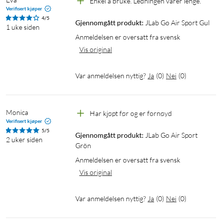
Enkel å bruke. Ledningen varer lenge.
Verifisert kjøper
Type: True wireless in-ear-hodetelefoner
4/5
Gjennomgått produkt:
JLab Go Air Sport Gul
Passform: Ørekroker
1 uke siden
Anmeldelsen er oversatt fra svensk
IP-klasse: IP55 (kun hodetelefonene)
Vis original
Vekt: 6,2 g per hodetelefon
Vekt, etui: 45,1 g
Lyd
Var anmeldelsen nyttig?
Ja
(
0
)
Nei
(
0
)
Element: Φ6 mm dynamisk
Utgangsnivå: 103 ± 3 dB
Monica
Mikrofon: MEMS -42 dB +/-3 dB
Har kjøpt før og er fornøyd
Verifisert kjøper
Frekvensområde: 20 Hz – 20 kHz
5/5
Gjennomgått produkt:
JLab Go Air Sport 
Impedans: 16 Ω
2 uker siden
Grön
Anmeldelsen er oversatt fra svensk
Batteri
Vis original
Batteritid: 8+ timer i hver hodetelefon
Total spilletid: 32+ timer totalt
Var anmeldelsen nyttig?
Ja
(
0
)
Nei
(
0
)
Standbytid: 60+ timer
Inngangsstrøm: 40 mA (lader selges separat)