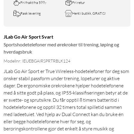
Fri frakt fra 599,-
Fri retur
Rask levering
Hent i butikk, GRATIS!
JLab Go Air Sport Svart
Sportshodetelefoner med ørekroker til trening, løping og
hverdagsbruk
Modellnr: IEUEBGAIRSPRTRBLK124
JLab Go Air Sport er True Wireless-hodetelefoner for deg som
ønsker stabil passform under trening, løpeturer og aktive
dager. De ergonomiske ørekrokene hjelper hodetelefonene
med å sitte godt på plass, og IP55-klassifiseringen betyr at de
er svette- og sprutsikre. Du får opptil 8 timers batteritid i
hodetelefonene og opptil 32 timers total spilletid sammen
med ladeetuiet. Ved hjelp av Dual Connect kan du bruke én
eller begge hodetelefonene hver for seg, og
berøringskontrollene gjør det enkelt å styre musikk og