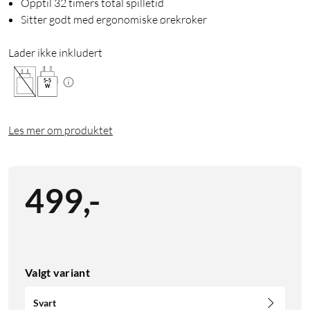
Opptil 32 timers total spilletid
Sitter godt med ergonomiske ørekroker
Lader ikke inkludert
5
-
5
W
Les mer om produktet
499
,
-
Valgt variant
Svart