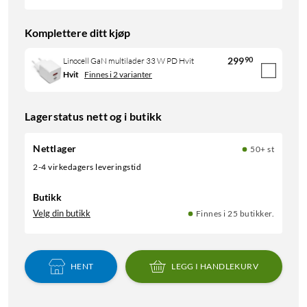
Komplettere ditt kjøp
299
90
Linocell GaN multilader 33 W PD Hvit
Hvit
Finnes i 2 varianter
Lagerstatus nett og i butikk
Nettlager
50+ st
2-4 virkedagers leveringstid
Butikk
Velg din butikk
Finnes i 25 butikker.
HENT
LEGG I HANDLEKURV