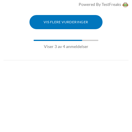
Batteri i hodetelefon: 43 mAh litiumpolymer
Powered By TestFreaks
Ladetid for hodetelefon: 2,2 timer (i etui)
Batteri i ladeetui: 350 mAh oppladbart litiumpolymerbatteri
VIS FLERE VURDERINGER
Ladetid for etui: 2 timer
Ladetilkobling: USB-A (hann på ladeetuiets integrerte
ladekabel)
Viser 3 av 4 anmeldelser
Bluetooth
Versjon: Bluetooth 5.1
Rekkevidde: 10 m
Protokoll: HSP / HFP / A2DP / AVRCP
Kodeker: SBC / AAC
I pakken
1 x JLab Go Air Sport True Wireless-hodetelefoner
1 x ladeetui med integrert USB-A-kabel
3 par gelpropper