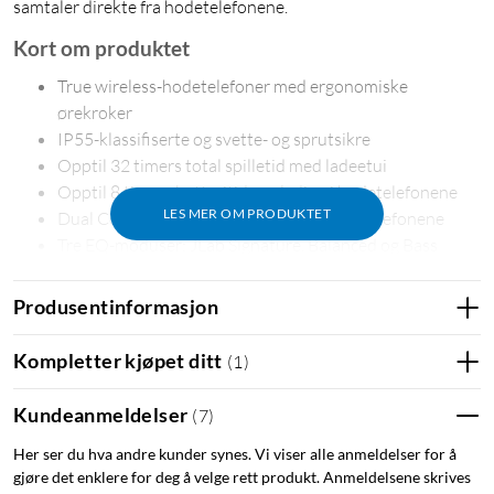
samtaler direkte fra hodetelefonene.
Kort om produktet
True wireless-hodetelefoner med ergonomiske
ørekroker
IP55-klassifiserte og svette- og sprutsikre
Opptil 32 timers total spilletid med ladeetui
Opptil 8 timers batteritid per lading i hodetelefonene
LES MER OM PRODUKTET
Dual Connect – bruk én eller begge hodetelefonene
Tre EQ-moduser: JLab Signature, Balanced og Bass
Boost
Kompatible med JLab App for utvalgte funksjoner
Produsentinformasjon
Berøringskontroller for musikk og samtaler
Bluetooth 5.1
Kompletter kjøpet ditt
(
1
)
Sikker passform for trening
Kundeanmeldelser
(
7
)
Her ser du hva andre kunder synes. Vi viser alle anmeldelser for å
JLab Go Air Sport er utviklet som sportshodetelefoner for en
gjøre det enklere for deg å velge rett produkt. Anmeldelsene skrives
aktiv livsstil. De ergonomiske ørekrokene gir en stabil og