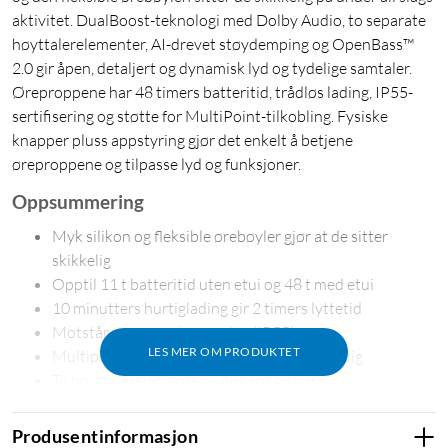
aktivitet. DualBoost-teknologi med Dolby Audio, to separate
høyttalerelementer, AI-drevet støydemping og OpenBass™
2.0 gir åpen, detaljert og dynamisk lyd og tydelige samtaler.
Øreproppene har 48 timers batteritid, trådløs lading, IP55-
sertifisering og støtte for MultiPoint-tilkobling. Fysiske
knapper pluss appstyring gjør det enkelt å betjene
øreproppene og tilpasse lyd og funksjoner.
Oppsummering
Myk silikon og fleksible ørebøyler gjør at de sitter
skikkelig
Opptil 11 t batteritid uten etui og 48 t med etui
10 minutters hurtiglading gir 2 timers lyttetid
Motstår vannsprut og svette (IP55)
LES MER OM PRODUKTET
Multipoint – kan kobles til 2 enheter samtidig
To høyttalerelementer – diskant og bass
Enkel betjening via fysiske knapper og app
Produsentinformasjon