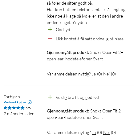
så føler de sitter godt på. 

Har kun hatt en telefonsamtale så langt og 
Spesifikasjoner
ikke noe å klage på lyd eller at den i andre 
enden klaget på lyden. 
Modell: SHOKZ T921
God lyd
Høyttalertype: Air conduction transducer
Likk knotet å få satt ordnelig på plass
Woofer-følsomhet: 96,5 dB ± 2,5 dB
Tweeter-følsomhet: 94,5 dB ± 3 dB
Gjennomgått produkt:
Shokz OpenFit 2+ 
Mikrofon-følsomhet: -38 dB ± 1 dB
open-ear-hodetelefoner Svart
Bluetooth-versjon: 5.4
Trådløsrekkevidde: 10 m
Var anmeldelsen nyttig?
Ja
(
0
)
Nei
(
0
)
Lydprofiler: A2DP, AVRCP, HFP
Lydkodek: AAC, SBC
Materialer, ørestykker: PC, silikon
Torbjørn
Veldig bra fit og god lyd
Materialer, ladeetui: PC
Verifisert kjøper
Ladespenning: 5 V ± 5 %
5/5
Gjennomgått produkt:
Shokz OpenFit 2+ 
2 måneder siden
Frekvensbånd: 2402–2480 MHz
open-ear-hodetelefoner Svart
Batteritype: Li-ion
Minimum batterikapasitet, ørestykker: 56 mAh
Var anmeldelsen nyttig?
Ja
(
0
)
Nei
(
0
)
Minimum batterikapasitet, ladeetui: 600 mAh