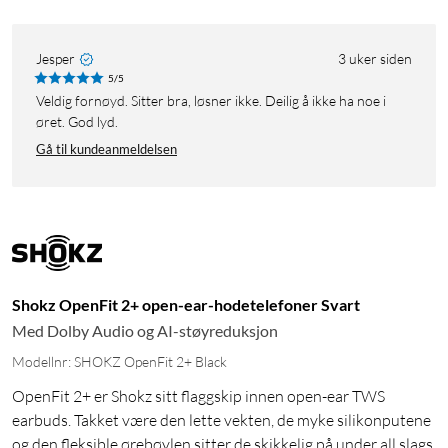
Jesper
3 uker siden
5/5
Veldig fornøyd. Sitter bra, løsner ikke. Deilig å ikke ha noe i
øret. God lyd.
Gå til kundeanmeldelsen
Shokz OpenFit 2+ open-ear-hodetelefoner Svart
Med Dolby Audio og AI-støyreduksjon
Modellnr: SHOKZ OpenFit 2+ Black
OpenFit 2+ er Shokz sitt flaggskip innen open-ear TWS
earbuds. Takket være den lette vekten, de myke silikonputene
og den fleksible ørebøylen sitter de skikkelig på under all slags