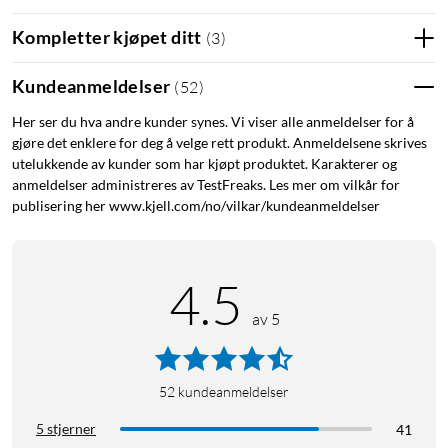
Kompletter kjøpet ditt
(
3
)
Komfort og passform
Takket være det åpne designet og den lave vekten (9,4 gram
Kundeanmeldelser
(
52
)
per ørestykke) kan du bruke OpenFit 2+ i timevis uten
Her ser du hva andre kunder synes. Vi viser alle anmeldelser for å
ubehag. De er laget med et mykt silikontrekk og en fleksibel
gjøre det enklere for deg å velge rett produkt. Anmeldelsene skrives
ørebøyle som tilpasser seg formen på øret ditt og gir ekstra
utelukkende av kunder som har kjøpt produktet. Karakterer og
stabilitet, også under aktivitet.
anmeldelser administreres av TestFreaks. Les mer om vilkår for
publisering her www.kjell.com/no/vilkar/kundeanmeldelser
Lyd og teknologi
OpenFit 2+ har to separate høyttalerelementer – et for lave
4.5
frekvenser og et for høye. Sammen gir de fyldig lyd med klare
detaljer. I tillegg bidrar Dolby Audio til mer romslig og
av 5
naturtro lyd. Innebygd OpenBass™ 2.0-algoritm forsterker
bassgjengivelsen. Takket være fire mikrofoner og AI-støttet
støydemping blir samtaler tydelige selv i støyende omgivelser.
52
kundeanmeldelser
Vær oppmerksom på omgivelsene
5 stjerner
41