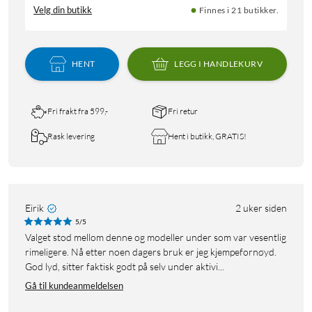
Velg din butikk
Finnes i 21 butikker.
HENT
LEGG I HANDLEKURV
Fri frakt fra 599,-
Fri retur
Rask levering
Hent i butikk, GRATIS!
Eirik
2 uker siden
5/5
Valget stod mellom denne og modeller under som var vesentlig
rimeligere. Nå etter noen dagers bruk er jeg kjempefornøyd.
God lyd, sitter faktisk godt på selv under aktivi...
Gå til kundeanmeldelsen