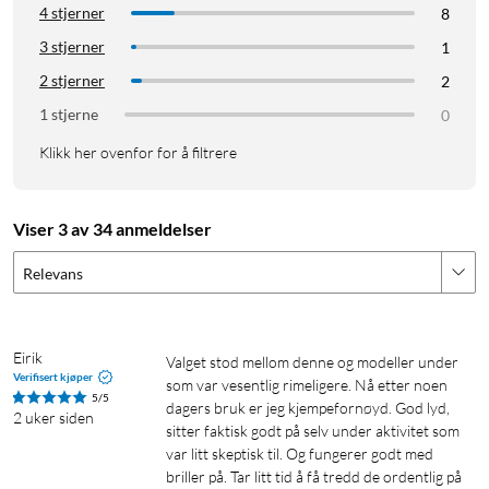
4 stjerner
8
Det åpne designet gjør at du kan følge med på det som skjer
rundt deg – enten du trener ute, beveger deg i trafikken,
3 stjerner
1
jobber eller bare ønsker å være tilgjengelig. Den nye
2 stjerner
2
DirectPitch™ 2.0-teknologien reduserer lydlekkasje og retter
1 stjerne
0
lyden mer presist mot øret.
Klikk her ovenfor for å filtrere
Betjening og tilkobling
OpenFit 2+ har fysiske knapper og berøringskontroll samt
Viser 3 av 34 anmeldelser
egen app for enkel betjening av volum, låter og samtaler.
OpenFit 2+ kan kobles til to enheter samtidig (MultiPoint), og
Relevans
Bluetooth 5.4 gir rask og stabil forbindelse.
Batteri og miljø
Eirik
Valget stod mellom denne og modeller under 
Verifisert kjøper
OpenFit 2+ kan brukes i hele 11 timer på én lading, og opptil
som var vesentlig rimeligere. Nå etter noen 
5/5
dagers bruk er jeg kjempefornøyd. God lyd, 
48 timer med det trådløse ladeetuiet. En hurtiglading på 10
2 uker siden
sitter faktisk godt på selv under aktivitet som 
minutter gir opptil 2 timers lytting. IP55-sertifiseringen betyr
var litt skeptisk til. Og fungerer godt med 
at øreproppene tåler svette og lett regn, som gjør dem
briller på. Tar litt tid å få tredd de ordentlig på 
velegnet for trening og aktivitet.