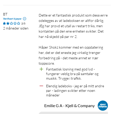
Lyttetid: opptil 11 t uten etui, opptil 48 t med etui
Taletid: opptil 8 t uten etui, opptil 36 t med etui
BT
Dette er et fantastisk produkt som dessverre 
Standby-tid: opptil 270 dager
Verifisert kjøper
ødelegges av at ladeboksen er altfor dårlig. 
Ladetid i etui: 60 min
2/5
JEg har prøvd et utall av restart triks, men 
2 måneder siden
Hurtiglading: 10 min gir 2 t lyttetid
kontakten på den ene enheten svikter. Det 
IP-klasse, ørestykker: IP55 (ladeetuiet er ikke vannbestandig)
har nå skjedd på par nr 2. 

Håper Shokz kommer med en oppdatering 
I pakken
her, det er det eneste jeg virkelig trenger 
OpenFit 2+ Earbuds
forbedring på - det meste annet er nær 
Ladeetui
toppscore.
USB-C- til USB-C-ladekabel
Fantastisk løsning med god lyd - 
fungerer veldig bra på samtaler og  
Brukerveiledning
musikk. Trygge i trafikk.
Elendig ladeboks - jeg er på mitt andre 
par - ladingen svikter etter noen 
måneder
Emilie G A - Kjell & Company