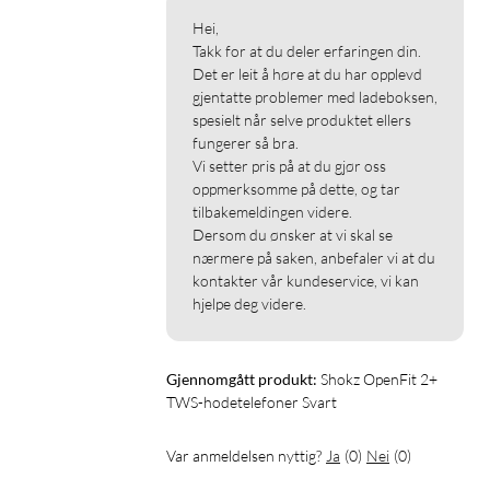
Hei,

Takk for at du deler erfaringen din. 
Det er leit å høre at du har opplevd 
gjentatte problemer med ladeboksen, 
spesielt når selve produktet ellers 
fungerer så bra.

Vi setter pris på at du gjør oss 
oppmerksomme på dette, og tar 
tilbakemeldingen videre.

Dersom du ønsker at vi skal se 
nærmere på saken, anbefaler vi at du 
kontakter vår kundeservice, vi kan 
hjelpe deg videre.
Gjennomgått produkt:
Shokz OpenFit 2+ 
TWS-hodetelefoner Svart
Var anmeldelsen nyttig?
Ja
(
0
)
Nei
(
0
)