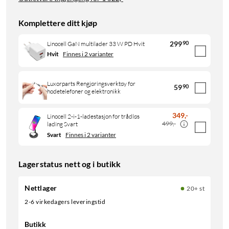
Komplettere ditt kjøp
299
90
Linocell GaN multilader 33 W PD Hvit
Hvit
Finnes i 2 varianter
Luxorparts Rengjøringsverktøy for
59
90
hodetelefoner og elektronikk
349
,
-
Linocell 2-i-1-ladestasjon for trådløs
499,-
lading Svart
Svart
Finnes i 2 varianter
Lagerstatus nett og i butikk
Nettlager
20+ st
2-6 virkedagers leveringstid
Butikk