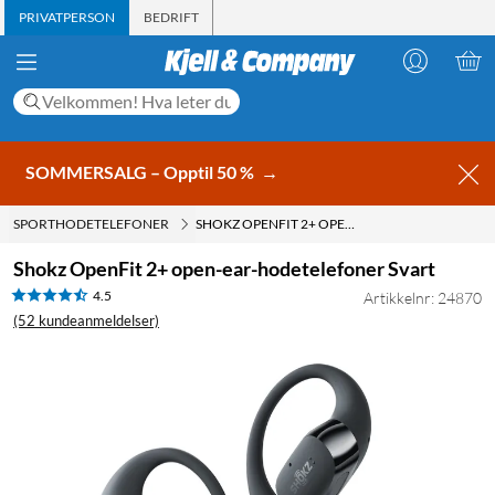
PRIVATPERSON
BEDRIFT
SOMMERSALG – Opptil 50 %
→
SPORTHODETELEFONER
SHOKZ OPENFIT 2+ OPEN-EAR-HODETELEFONER SVART
Shokz OpenFit 2+ open-ear-hodetelefoner Svart
4.5
Artikkelnr: 24870
(52 kundeanmeldelser)