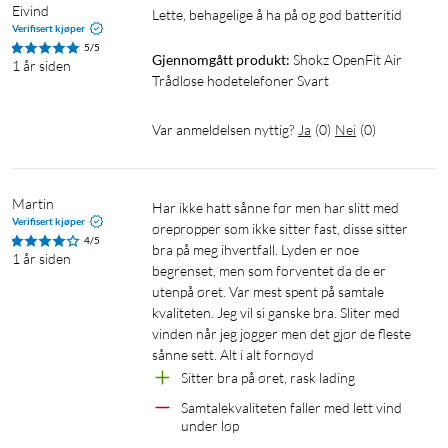
Med opptil 6 timers avspilling på én opplading og totalt 28
Eivind
Lette, behagelige å ha på og god batteritid 
Verifisert kjøper
timers lading med ladeetuiet kan du lytte til spillelistene dine
5/5
uten lange avbrudd. En hurtiglading på ti minutter gir
Gjennomgått produkt:
Shokz OpenFit Air 
1 år siden
ytterligere to timer med lyttetid.
Trådløse hodetelefoner Svart
Parkobling på et øyeblikk, stabil tilkobling
Var anmeldelsen nyttig?
Ja
(
0
)
Nei
(
0
)
OpenFit Air-hodetelefonene kobles til mobilen eller
nettbrettet med Bluetooth 5.2, som har en rekkevidde på
Martin
Har ikke hatt sånne før men har slitt med 
opptil 10 meter. Parkoble enheten ved ganske enkelt å åpne
Verifisert kjøper
ørepropper som ikke sitter fast, disse sitter 
etuiet, og opplev perfekt lyd også med en eneste hodetelefon.
4/5
bra på meg ihvertfall. Lyden er noe 
1 år siden
begrenset, men som forventet da de er 
Svette- og vannbestandig
utenpå øret. Var mest spent på samtale 
kvaliteten. Jeg vil si ganske bra. Sliter med 
Med svette- og vannbestandighet i IP54-klassen² er din
vinden når jeg jogger men det gjør de fleste 
OpenFit Air klar for alt. Du trenger ikke bekymre deg for
sånne sett. Alt i alt fornøyd
regnsprut, søl og svette treningsøkter.
Sitter bra på øret, rask lading
Samtalekvaliteten faller med lett vind 
MultiPoint – koble hodetelefonene til to enheter
under løp