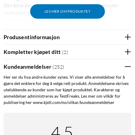
Den åpne designen gjør at du beholder omgivelseslyden
LES MER OM PRODUKTET
Hurtiglading og lengre batteritid, opptil 28 t
Smart mikrofon, tydelig stemmelyd
MultiPoint – parkobling med to enheter
Produsentinformasjon
Shokz True Wireless-hodetelefoner med åpen
design
Kompletter kjøpet ditt
(
2
)
Hemmeligheten bak OpenFit Air-hodetelefonenes
Kundeanmeldelser
(
252
)
komfortable og stabile passform er den forbedrede og
justerbare bøylen. Hodetelefonene sitter alltid komfortabelt
Her ser du hva andre kunder synes. Vi viser alle anmeldelser for å
på plass takket være den større kontaktoverflaten. Og fordi
gjøre det enklere for deg å velge rett produkt. Anmeldelsene skrives
tyngdepunktet er flyttet nærmere øret, føles hodetelefonene
utelukkende av kunder som har kjøpt produktet. Karakterer og
anmeldelser administreres av TestFreaks. Les mer om vilkår for
fjærlette uansett hvordan du beveger deg. Hvert ørestykke
publisering her www.kjell.com/no/vilkar/kundeanmeldelser
veier bare 8,7 g.
Dråpeformet design
4.5
Hodetelefonene har et dråpeformet design, der den større