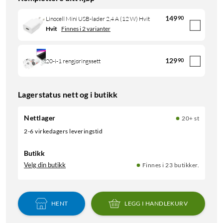
149
90
Linocell Mini USB-lader 2,4 A (12 W) Hvit
Hvit
Finnes i 2 varianter
129
90
20-i-1 rengjøringssett
Lagerstatus nett og i butikk
Nettlager
20+ st
2-6 virkedagers leveringstid
Butikk
Velg din butikk
Finnes i 23 butikker.
HENT
LEGG I HANDLEKURV