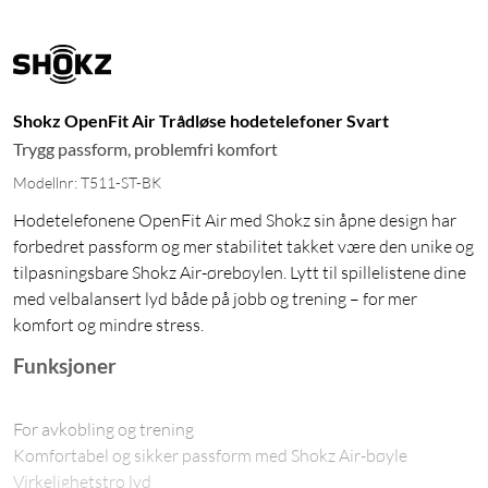
Shokz OpenFit Air Trådløse hodetelefoner Svart
Trygg passform, problemfri komfort
Modellnr: T511-ST-BK
Hodetelefonene OpenFit Air med Shokz sin åpne design har
forbedret passform og mer stabilitet takket være den unike og
tilpasningsbare Shokz Air-ørebøylen. Lytt til spillelistene dine
med velbalansert lyd både på jobb og trening – for mer
komfort og mindre stress.
Funksjoner
For avkobling og trening
Komfortabel og sikker passform med Shokz Air-bøyle
Virkelighetstro lyd