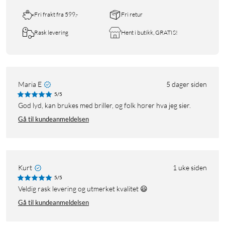
Fri frakt fra 599,-
Fri retur
Rask levering
Hent i butikk, GRATIS!
Maria E
5 dager siden
5/5
God lyd, kan brukes med briller, og folk hører hva jeg sier.
Gå til kundeanmeldelsen
Kurt
1 uke siden
5/5
Veldig rask levering og utmerket kvalitet 😃
Gå til kundeanmeldelsen