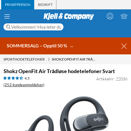
PRIVATPERSON
BEDRIFT
SOMMERSALG – Opptil 50 %
→
SPORTHODETELEFONER
SHOKZ OPENFIT AIR TRÅDLØSE HODETELEFONER SVART
Shokz OpenFit Air Trådløse hodetelefoner Svart
4.5
Artikkelnr: 22036
(252 kundeanmeldelser)