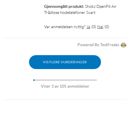
OpenFit Air-hodetelefonene fra Shokz kan være koblet til to
Gjennomgått produkt:
Shokz OpenFit Air 
enheter samtidig, for eksempel til en bærbar datamaskin og en
Trådløse hodetelefoner Svart
mobil. Bytt enkelt mellom enhetene med et enkelt trykk når
du går fra å studere eller jobbe til å trene eller koble av.
Var anmeldelsen nyttig?
Ja
(
0
)
Nei
(
0
)
Flerpunktsparkobling fungerer med iOS-, Android- og
Windows-enheter.
Powered By TestFreaks
I pakken
OpenFit Air-hodetelefoner
VIS FLERE VURDERINGER
OpenFit-ladeetui
USB-C-ladekabel
Manual
Viser 3 av 105 anmeldelser
¹Sørg for at hodetelefonene er plassert på rett måte når du
bruker dem til utendørsaktiviteter, og still inn volumet slik at
du hører omgivelsene, som trafikksignaler, forbipasserende og
andre ting. Bruk av OpenFit Air mens du sykler eller kjører bil
kan fange oppmerksomheten din og øke risikoen for