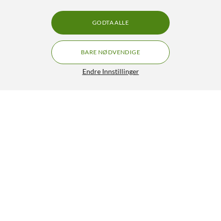
GODTA ALLE
BARE NØDVENDIGE
Endre Innstillinger
Shokz OpenFit Air Trådløse hodetelefoner Svart
GRATIS FRAKT
4.5/5
1 290,-
HENT
LEGG I HANDLEKURV