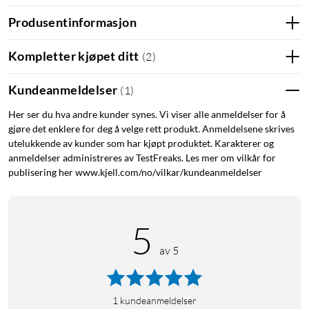
Produsentinformasjon
Kort om produktet
Kompletter kjøpet ditt
(
2
)
AI Note-Taker spiller inn og oppsummerer
1,78-tums AMOLED-etui med smart styring
Kundeanmeldelser
(
1
)
Tydelige samtaler i lydnivåer opptil 100 dB+
Adaptive ANC 4.0 demper forstyrrende lyd
Her ser du hva andre kunder synes. Vi viser alle anmeldelser for å
gjøre det enklere for deg å velge rett produkt. Anmeldelsene skrives
Dolby Atmos, LDAC og Hi-Res-lyd
utelukkende av kunder som har kjøpt produktet. Karakterer og
HearID 5.0 tilpasser lyden etter hørselen din
anmeldelser administreres av TestFreaks. Les mer om vilkår for
IP55 – tåler støv og vannsprut
publisering her www.kjell.com/no/vilkar/kundeanmeldelser
Få møtet oppsummert med AI
Liberty 5 Pro Max har AI Note-Taker som hjelper deg med å
5
fange innholdet i møter, forelesninger og intervjuer.
Ladeetuiet kan spille inn lyden, og via Soundcore-appen kan
av 5
opptaket transkriberes, oppsummeres og omgjøres til tydelige
oppfølgingspunkter. Det gjør hodetelefonene særlig nyttige
når du vil kunne lytte aktivt uten å notere alt selv.
1
kundeanmeldelser