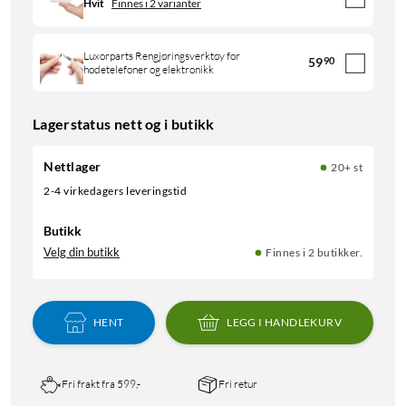
Hvit
Finnes i 2 varianter
Luxorparts Rengjøringsverktøy for
59
90
hodetelefoner og elektronikk
Lagerstatus nett og i butikk
Nettlager
20+ st
2-4 virkedagers leveringstid
Butikk
Velg din butikk
Finnes i 2 butikker.
HENT
LEGG I HANDLEKURV
Fri frakt fra 599,-
Fri retur