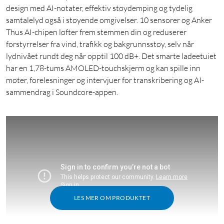
design med AI-notater, effektiv støydemping og tydelig
samtalelyd også i støyende omgivelser. 10 sensorer og Anker
Thus AI-chipen løfter frem stemmen din og reduserer
forstyrrelser fra vind, trafikk og bakgrunnsstøy, selv når
lydnivået rundt deg når opptil 100 dB+. Det smarte ladeetuiet
har en 1,78-tums AMOLED-touchskjerm og kan spille inn
møter, forelesninger og intervjuer for transkribering og AI-
sammendrag i Soundcore-appen.
LES MER OM PRODUKTET