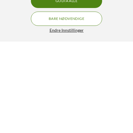
GODTA ALLE
BARE NØDVENDIGE
Endre Innstillinger
Soundcore Liberty 5 Pro Max trådløse in-ear-
GRATIS FRAKT
hodetelefoner Svart
2 690,-
5/5
HENT
LEGG I HANDLEKURV
Lignende produkter