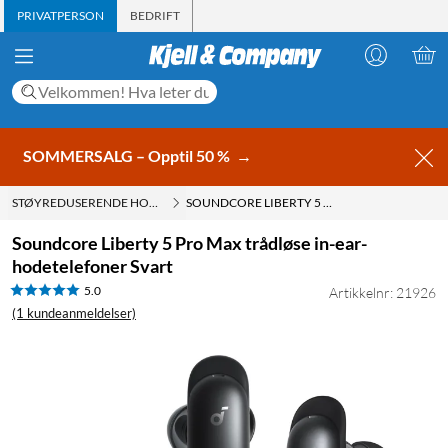
PRIVATPERSON
BEDRIFT
SOMMERSALG – Opptil 50 %
→
STØYREDUSERENDE HODETELEFONER MED ACTIVE NOISE CANCELLING (ANC
SOUNDCORE LIBERTY 5 PRO MAX TRÅDLØSE IN-EAR-HODETELEFONER SVART
Soundcore Liberty 5 Pro Max trådløse in-ear-
hodetelefoner Svart
5.0
Artikkelnr: 21926
(1 kundeanmeldelser)