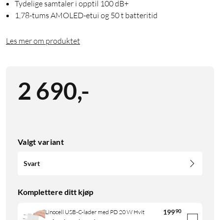
Tydelige samtaler i opptil 100 dB+
1,78-tums AMOLED-etui og 50 t batteritid
Les mer om produktet
2 690
,
-
Valgt variant
Svart
Komplettere ditt kjøp
199
90
Linocell USB-C-lader med PD 20 W Hvit