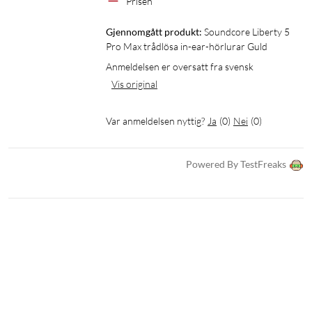
Prisen
Gjennomgått produkt:
Soundcore Liberty 5 
Pro Max trådlösa in-ear-hörlurar Guld
Anmeldelsen er oversatt fra svensk
Vis original
Var anmeldelsen nyttig?
Ja
(
0
)
Nei
(
0
)
Steng ute mer av omgivelsene når du lytter
Powered By TestFreaks
Adaptive ANC 4.0 bruker 8 sensorer og Thus AI-chipen til å
analysere lydmiljøet rundt deg. Støydempingen behandler
over 384 000 lydsignaler per sekund og er 100 % mer effektiv
enn Soundcores tidligere flaggskipmodell. Det gjør det lettere
å fokusere på musikk, podkaster, møter og samtaler når
omgivelsene forstyrrer.
Lytt med mer detalj og romfølelse