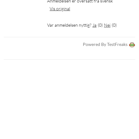
Anmeldelsen er oversatt fra svensk
Følsomhet: 106 dB @ 1 kHz
Vis original
Forvrenging: 2 %
Codec-støtte: Opptil 24 bit/192 kHz
Var anmeldelsen nyttig?
Ja
(
0
)
Nei
(
0
)
Bluetooth: BLE, EDR, RWS, TWS Plus
Protokoll: HFP, HSP, A2DP, AVRCP
Ladetid, hodetelefoner: ca. 1,5 t
Powered By TestFreaks
Ladetid, etui: ca. 5 t
Ladeport inn: USB-C
Ladeport ut: USB-A
I pakken
1x par SUPRA NERO-TX2 hodetelefoner
1x Powermag II© ladeetui
1x USB-C ladekabel (SUPRA®)
3x par silikonpropper i ulike størrelser
Bruksanvisning