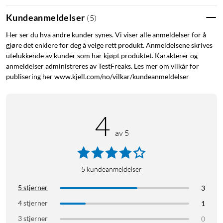
Kort om produktet
Kundeanmeldelser
(
5
)
Aktiv støydemping og ENC for klare samtaler.
Her ser du hva andre kunder synes. Vi viser alle anmeldelser for å
Opptil 100 timers batteritid med ladeetuiet.
gjøre det enklere for deg å velge rett produkt. Anmeldelsene skrives
Militærklasse-konstruksjon i lettvektskompositt.
utelukkende av kunder som har kjøpt produktet. Karakterer og
Multipoint-støtte for to enheter samtidig.
anmeldelser administreres av TestFreaks. Les mer om vilkår for
publisering her www.kjell.com/no/vilkar/kundeanmeldelser
Krystallklar stemme – uansett hvor du er
NERO-TX2 er utstyrt med SUPRA QUAD Response© – en
egenutviklet 4-veis mikrofonteknologi med digital MEMS og
4
ENC (-40 dB). Teknologien gir eksepsjonelt stemmeopptak og
av 5
filtrerer bort forstyrrende lyd, noe som gjør hodetelefonene
ideelle for samtaler, videomøter og talestyring – selv i
støyende omgivelser.
5
kundeanmeldelser
Bygget for ekstreme forhold
5 stjerner
3
Laget i SUPRA AeroTech FRP©, et fiberforsterket
4 stjerner
1
komposittmateriale brukt i militær luftfartsteknologi. NERO-
3 stjerner
0