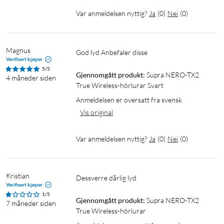
Smarte funksjoner for en enkel hverdag
Var anmeldelsen nyttig?
Ja
(
0
)
Nei
(
0
)
Multipoint-teknologi gjør det mulig å være tilkoblet to
enheter samtidig. Fysiske multifunksjonsknapper gir enkel
kontroll over musikk og samtaler. SUPRA Audio©-appen byr
Magnus
God lyd Anbefaler disse
på personlig tilpasning av lyd, ANC-moduser, knappfunksjoner
Verifisert kjøper
5/5
og mer.
Gjennomgått produkt:
Supra NERO-TX2 
4 måneder siden
True Wireless-hörlurar Svart
Spesifikasjoner
Anmeldelsen er oversatt fra svensk
Vekt, hodetelefoner: 3,5 g/st
Vis original
Vekt, ladeetui: 68 g
Mål, hodetelefoner: 20x15 mm
Var anmeldelsen nyttig?
Ja
(
0
)
Nei
(
0
)
Mål, etui: 75x24x46 mm
IP-klassifisering: IPX5
Driftstemperatur: -29 til +60 °C
Kristian
Dessverre dårlig lyd
Mikrofon: MEMS med ENC -40 dB ±3 dB
Verifisert kjøper
1/5
Driver: 8 mm SBS8Dv.3
Gjennomgått produkt:
Supra NERO-TX2 
7 måneder siden
Frekvensområde: 20 Hz – 20 kHz
True Wireless-hörlurar
Impedans: 16 ohm