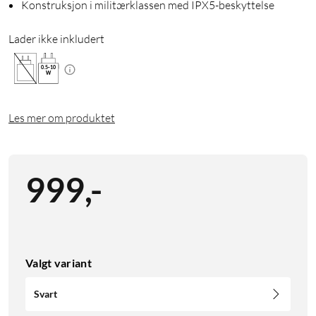
Konstruksjon i militærklassen med IPX5-beskyttelse
Lader ikke inkludert
0.5
-
10
W
Les mer om produktet
999
,
-
Valgt variant
Svart