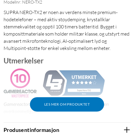
Modellnr: NERO-TX2
SUPRA NERO-TX2 er noen av verdens minste premium-
hodetelefoner – med aktiv støydemping, krystallklar
stemmekvalitet og opptil 100 timers batteritid. Bygget i
komposittmateriale som holder militær klasse, og utstyrt med
avansert mikrofonteknologi, AI-optimalisert lyd og
Multipoint-støtte for enkel veksling mellom enheter.
Utmerkelser
Gamereactor: "Du finner ikke bedre hodetelefoner til en
LES MER OM PRODUKTET
overkommelig pris."
Lyd & Bilde: "Ekstrem batteritid til under tusenlappen."
Produsentinformasjon