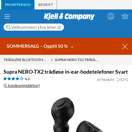
PRIVATPERSON
BEDRIFT
SOMMERSALG – Opptil 50 %
→
TRÅDLØSE BLUETOOTH HODETELEFONER
SUPRA NERO-TX2 TRÅDLØSE IN-EAR-HODETELEFONER SVART
Supra NERO-TX2 trådløse in-ear-hodetelefoner Svart
4.0
Artikkelnr: 26091
(5 kundeanmeldelser)