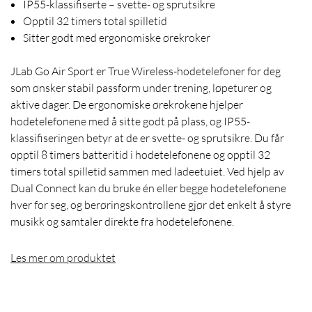
IP55-klassifiserte – svette- og sprutsikre
Opptil 32 timers total spilletid
Sitter godt med ergonomiske ørekroker
JLab Go Air Sport er True Wireless-hodetelefoner for deg
som ønsker stabil passform under trening, løpeturer og
aktive dager. De ergonomiske ørekrokene hjelper
hodetelefonene med å sitte godt på plass, og IP55-
klassifiseringen betyr at de er svette- og sprutsikre. Du får
opptil 8 timers batteritid i hodetelefonene og opptil 32
timers total spilletid sammen med ladeetuiet. Ved hjelp av
Dual Connect kan du bruke én eller begge hodetelefonene
hver for seg, og berøringskontrollene gjør det enkelt å styre
musikk og samtaler direkte fra hodetelefonene.
Les mer om produktet