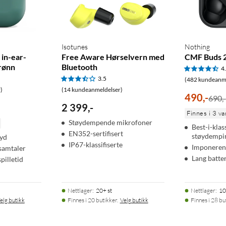
Isotunes
Nothing
 in-ear-
Free Aware Hørselvern med
CMF Buds 
rønn
Bluetooth
4
3.5
(482 kundeanme
)
(14 kundeanmeldelser)
490
,
-
690,
2 399
,
-
Finnes i 3 va
Støydempende mikrofoner
Best-i-klas
EN352-sertifisert
støydempi
lyd
IP67-klassifiserte
Imponerend
samtaler
Lang batter
pilletid
Nettlager
:
20+ st
Nettlager
:
10
elg butikk
Finnes i 20 butikker.
Velg butikk
Finnes i 28 bu