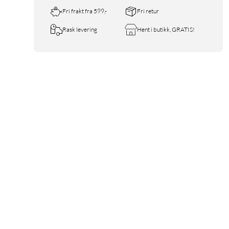
Fri frakt fra 599,-
Fri retur
Rask levering
Hent i butikk, GRATIS!