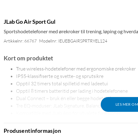
JLab Go Air Sport Gul
Sportshodetelefoner med ørekroker til trening, løping og hverd
Artikkelnr: 66767
Modellnr: IEUEBGAIRSPRTRYEL124
Kort om produktet
True wireless-hodetelefoner med ergonomiske ørekroker
IP55-klassifiserte og svette- og sprutsikre
Opptil 32 timers total spilletid med ladeetui
Opptil 8 timers batteritid per lading i hodetelefonene
Dual Connect – bruk én eller begge hodetelefonene
LES MER O
Tre EQ-moduser: JLab Signature, Balanced og Bass Boost
Kompatible med JLab App for utvalgte funksjoner
Berøringskontroller for musikk og samtaler
Bluetooth 5.1
Produsentinformasjon