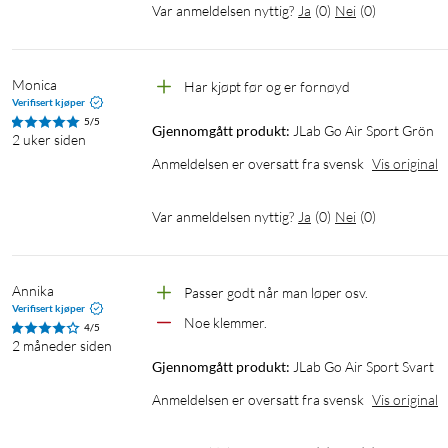
Var anmeldelsen nyttig?
Ja
(
0
)
Nei
(
0
)
Mikrofon: MEMS -42 dB +/-3 dB
Frekvensområde: 20 Hz – 20 kHz
Impedans: 16 Ω
Monica
Har kjøpt før og er fornøyd
Verifisert kjøper
Batteri
5/5
Gjennomgått produkt:
JLab Go Air Sport Grön
2 uker siden
Batteritid: 8+ timer i hver hodetelefon
Anmeldelsen er oversatt fra svensk
Vis original
Total spilletid: 32+ timer totalt
Standbytid: 60+ timer
Inngangsstrøm: 40 mA (lader selges separat)
Var anmeldelsen nyttig?
Ja
(
0
)
Nei
(
0
)
Batteri i hodetelefon: 43 mAh litiumpolymer
Ladetid for hodetelefon: 2,2 timer (i etui)
Batteri i ladeetui: 350 mAh oppladbart litiumpolymerbatteri
Annika
Passer godt når man løper osv.
Ladetid for etui: 2 timer
Verifisert kjøper
Noe klemmer.
4/5
Ladetilkobling: USB-A (hann på ladeetuiets integrerte ladekabel
2 måneder siden
Gjennomgått produkt:
JLab Go Air Sport Svart
Bluetooth
Anmeldelsen er oversatt fra svensk
Vis original
Versjon: Bluetooth 5.1
Rekkevidde: 10 m