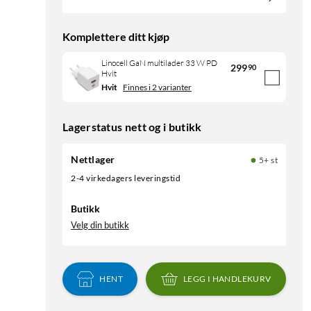
Komplettere ditt kjøp
Linocell GaN multilader 33 W PD
299
90
Hvit
Hvit
Finnes i 2 varianter
Lagerstatus nett og i butikk
Nettlager
5+ st
2-4 virkedagers leveringstid
Butikk
Velg din butikk
HENT
LEGG I HANDLEKURV