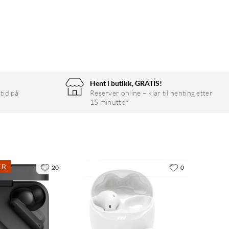
Hent i butikk, GRATIS!
tid på
Reserver online – klar til henting etter
15 minutter
KR
20
0