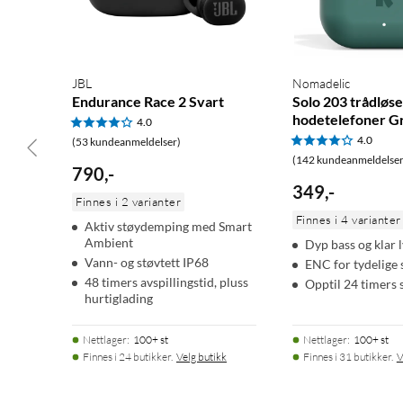
JBL
Nomadelic
Endurance Race 2 Svart
Solo 203 trådløse
hodetelefoner G
4.0
4.0
(53 kundeanmeldelser)
(142 kundeanmeldelser
790
,
-
349
,
-
Finnes i 2 varianter
Finnes i 4 varianter
Aktiv støydemping med Smart
Ambient
Dyp bass og klar 
Vann- og støvtett IP68
ENC for tydelige 
48 timers avspillingstid, pluss
Opptil 24 timers s
hurtiglading
Nettlager
:
100+ st
Nettlager
:
100+ st
Finnes i 24 butikker.
Velg butikk
Finnes i 31 butikker.
V