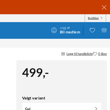
Butikker
Logg på
Bli medlem
Legg til handleliste
0 liker
499
,
-
Valgt variant
Gul