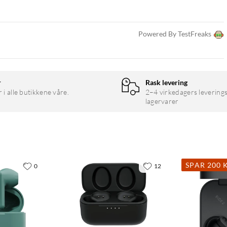
Powered By TestFreaks
r
Rask levering
r i alle butikkene våre.
2–4 virkedagers leverings
lagervarer
SPAR 200 
0
12