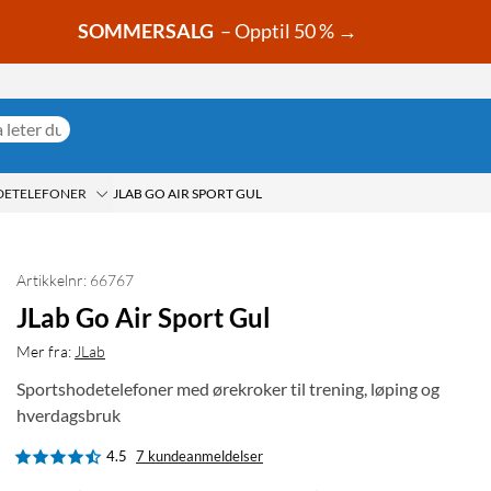
SOMMERSALG
– Opptil 50 % →
DETELEFONER
JLAB GO AIR SPORT GUL
Artikkelnr: 66767
JLab Go Air Sport Gul
Mer fra:
JLab
Sportshodetelefoner med ørekroker til trening, løping og
hverdagsbruk
4.5
7 kundeanmeldelser