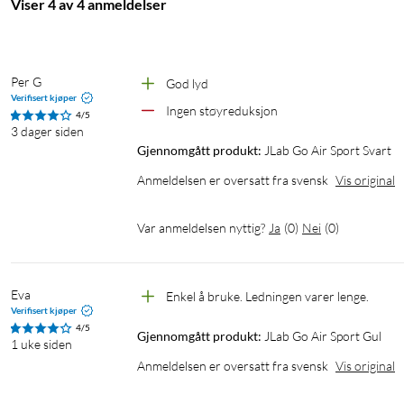
Viser 4 av 4 anmeldelser
integrert USB-A-kabel, noe som gjør det enkelt å lade mellom øk
selges separat.
Enkel styring av musikk og samtaler
Per G
God lyd
Verifisert kjøper
De innebygde berøringskontrollene gjør det enkelt å styre avspi
Ingen støyreduksjon
4/5
å ta frem mobilen hver gang du vil sette musikken på pause, bytte
3 dager siden
Gjennomgått produkt:
JLab Go Air Sport Svart
Spesifikasjoner
Anmeldelsen er oversatt fra svensk
Vis original
Generelt
Var anmeldelsen nyttig?
Ja
(
0
)
Nei
(
0
)
Type: True wireless in-ear-hodetelefoner
Passform: Ørekroker
IP-klasse: IP55 (kun hodetelefonene)
Eva
Enkel å bruke. Ledningen varer lenge.
Vekt: 6,2 g per hodetelefon
Verifisert kjøper
Vekt, etui: 45,1 g
4/5
Gjennomgått produkt:
JLab Go Air Sport Gul
Lyd
1 uke siden
Anmeldelsen er oversatt fra svensk
Vis original
Element: Φ6 mm dynamisk
Utgangsnivå: 103 ± 3 dB