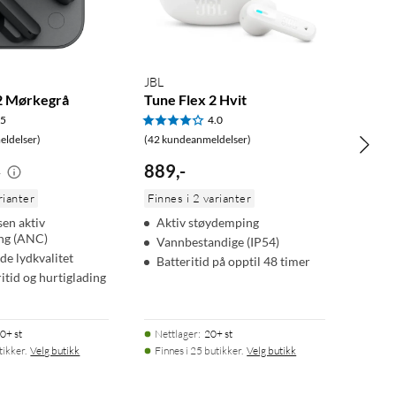
JBL
2 Mørkegrå
Tune Flex 2 Hvit
.5
4.0
ldelser)
(42 kundeanmeldelser)
889
,
-
-
rianter
Finnes i 2 varianter
sen aktiv
Aktiv støydemping
ng (ANC)
Vannbestandige (IP54)
e lydkvalitet
Batteritid på opptil 48 timer
itid og hurtiglading
0+ st
Nettlager
:
20+ st
tikker.
Velg butikk
Finnes i 25 butikker.
Velg butikk