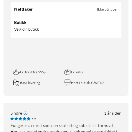
Nettlager
Ikke på lager
Butikk
Velg din butikk
Fri frakt fra 599,-
Fri retur
Rask levering
Hent i butikk, GRATIS!
Sindre
1 år siden
5/5
Fungerer akkurat som den skal lett og koble til er fornøyd.
Har ikke prøvd andre produkter vil nok anbefale produktet til