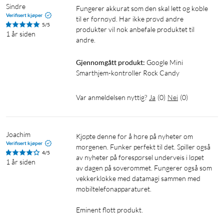
Sindre
Fungerer akkurat som den skal lett og koble 
Verifisert kjøper
til er fornøyd. Har ikke prøvd andre 
5/5
produkter vil nok anbefale produktet til 
1 år siden
andre.
Gjennomgått produkt:
Google Mini 
Smarthjem-kontroller Rock Candy
Var anmeldelsen nyttig?
Ja
(
0
)
Nei
(
0
)
Joachim
Kjøpte denne for å høre på nyheter om 
Verifisert kjøper
morgenen. Funker perfekt til det. Spiller også 
4/5
av nyheter på forespørsel underveis i løpet 
1 år siden
av dagen på soverommet. Fungerer også som 
vekkerklokke med datamagi sammen med 
mobiltelefonapparaturet. 

Eminent flott produkt.
