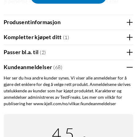
gi personlig informasjon om raskeste vei til jobben eller
fortelle om kommende hendelser i kalenderen. Den kan også
hjelpe til på kjøkkenet ved å fortelle hvordan en bestemt
Produsentinformasjon
oppskrift lages, og kan også brukes som en praktisk tidtaker.
Støtte for IFTTT.
Kompletter kjøpet ditt
(
1
)
Kobles til det lokale nettverket via wifi (2,4 eller 5 GHz). Kan
Passer bl.a. til
(
2
)
monteres på veggen takket være det integrerte skruehullet.
Leveres med strømadapter.
Kundeanmeldelser
(
68
)
Her ser du hva andre kunder synes. Vi viser alle anmeldelser for å
gjøre det enklere for deg å velge rett produkt. Anmeldelsene skrives
utelukkende av kunder som har kjøpt produktet. Karakterer og
anmeldelser administreres av TestFreaks. Les mer om vilkår for
publisering her www.kjell.com/no/vilkar/kundeanmeldelser
4.5