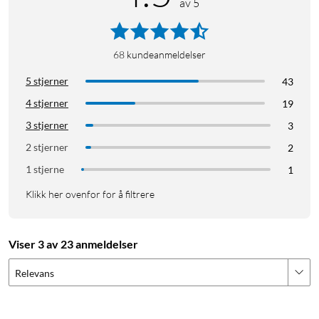
av 5
68
kundeanmeldelser
5 stjerner
43
Google
4 stjerner
19
3 stjerner
3
2 stjerner
2
1 stjerne
1
Klikk her ovenfor for å filtrere
Viser 3 av 23 anmeldelser
Relevans