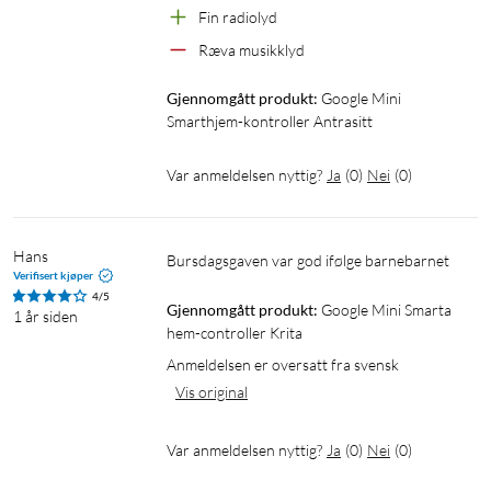
Fin radiolyd
Ræva musikklyd
Gjennomgått produkt:
Google Mini 
Smarthjem-kontroller Antrasitt
Var anmeldelsen nyttig?
Ja
(
0
)
Nei
(
0
)
Hans
Bursdagsgaven var god ifølge barnebarnet
Verifisert kjøper
4/5
Gjennomgått produkt:
Google Mini Smarta 
1 år siden
hem-controller Krita
Anmeldelsen er oversatt fra svensk
Vis original
Var anmeldelsen nyttig?
Ja
(
0
)
Nei
(
0
)