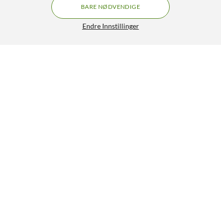
BARE NØDVENDIGE
Endre Innstillinger
Lignende produkter
NYHET
0
0