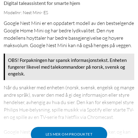
Digital taleassistent for smarte hjem
Modellnr: Nest Mini- ES
Google Nest Mini er en oppdatert modell av den bestselgende
Google Home Mini og har bedre lydkvalitet. Den nye
modellens høyttaler har bedre bassgjengivelse og høyere
maksvolum. Google Nest Mini kan nå også henges på veggen.
OBS! Forpakningen har spansk informasjonstekst. Enheten
fungerer likevel med talekommandoer på norsk, svensk og
engelsk.
Når du snakker med enheten (norsk, svensk, engelsk og mange
andre språk), svarer den med å gi deg informasjon eller styre
hendelser, avhengig av hva du sier. Den kan for eksempel styre
Philips Hue-belysning, spille musikk via Spotify eller starte TV-
en og spille av en TV-serie fra Netflix via Chromecast.
Google Nest Mini registrerer også hvem som snakker, og kan
LES MER OM PRODUKTET