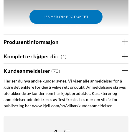
LES MER OM PRODUKTET
Produsentinformasjon
Grab and go
Kompletter kjøpet ditt
(
1
)
Ta med deg den store JBL Pro-lyden uansett hvor du går. Den
elegante, ultrabærbare Bluetooth-høyttaleren JBL Go 4 har
Kundeanmeldelser
(
70
)
klar og kraftig JBL Pro-lyd med fyldig, kraftig bass. Med den
integrerte hempen er den enkel å ta med overalt, og de mange
Her ser du hva andre kunder synes. Vi viser alle anmeldelser for å
gjøre det enklere for deg å velge rett produkt. Anmeldelsene skrives
forskjellige fargevariantene gjør det enkelt å finne en som
utelukkende av kunder som har kjøpt produktet. Karakterer og
passer deg. I tillegg er den både vanntett og støvtett, så den
anmeldelser administreres av TestFreaks. Les mer om vilkår for
trives veldig godt utendørs. Opptil 7 timers spilletid betyr at
publisering her www.kjell.com/no/vilkar/kundeanmeldelser
batteriet holder til en dagstur eller en kveld under stjernene.
Parkoble to stk. Go 4 og få stereolyd, eller koble til flere
høyttalere trådløst ved hjelp av JBL Auracast for å få enda
større lyd.