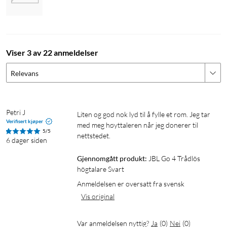
Du trenger ikke tenke på detaljer som å lade batteriet. JBL Go
4 gir deg opptil 7 timers spilletid på bare én lading. Bare trykk
på Playtime Boost for å forlenge spilletiden med ytterligere 2
timer. Den justerer og optimerer ytelsen for å gi høyere og
Viser 3 av 22 anmeldelser
renere lyd.
Relevans
Petri J
Liten og god nok lyd til å fylle et rom. Jeg tar 
Vann- og støvbestandig
Verifisert kjøper
med meg høyttaleren når jeg donerer til 
5/5
nettstedet.
Den vann- og støvtette (IP67) JBL Go 4 kan brukes i praktisk
6 dager siden
talt alle omgivelser, fra bassengfester til piknik på stranden.
Gjennomgått produkt:
JBL Go 4 Trådlös 
högtalare Svart
Spesifikasjoner
Anmeldelsen er oversatt fra svensk
Uteffekt: 4,2 W (RMS)
Vis original
Ladetid: ca. 3 t
Batteritid: opptil 7 t
Var anmeldelsen nyttig?
Ja
(
0
)
Nei
(
0
)