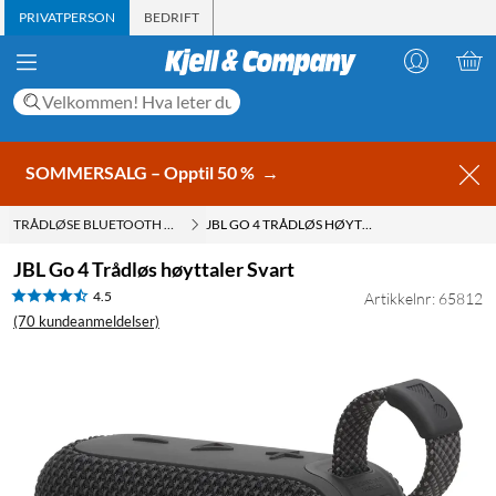
PRIVATPERSON
BEDRIFT
SOMMERSALG – Opptil 50 %
→
TRÅDLØSE BLUETOOTH HØYTTALERE
JBL GO 4 TRÅDLØS HØYTTALER SVART
JBL Go 4 Trådløs høyttaler Svart
4.5
Artikkelnr: 65812
(70 kundeanmeldelser)