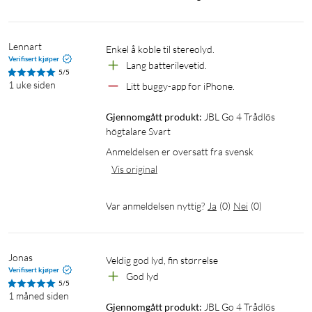
Bluetooth: 5.3
Mål: 94x76x42 mm
Vekt: 190 g
Lennart
Enkel å koble til stereolyd.
Verifisert kjøper
Lang batterilevetid.
5/5
1 uke siden
Litt buggy-app for iPhone.
Værbestandig høyttaler
Utendørshøyttaler
Gjennomgått produkt:
JBL Go 4 Trådlös 
högtalare Svart
Anmeldelsen er oversatt fra svensk
Vis original
Var anmeldelsen nyttig?
Ja
(
0
)
Nei
(
0
)
Jonas
Veldig god lyd, fin størrelse
Verifisert kjøper
God lyd
5/5
1 måned siden
Gjennomgått produkt:
JBL Go 4 Trådlös 