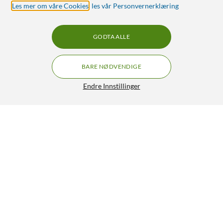
Les mer om våre Cookies
,
les vår Personvernerklæring
GODTA ALLE
BARE NØDVENDIGE
Endre Innstillinger
JBL Go 4 Trådløs høyttaler Svart
390,-
4.5/5
HENT
LEGG I HANDLEKURV