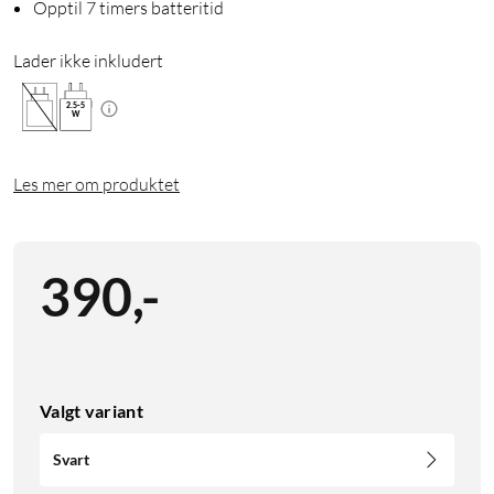
Opptil 7 timers batteritid
Lader ikke inkludert
2.5
-
5
W
Les mer om produktet
390
,
-
Valgt variant
Svart