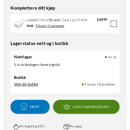
Komplettere ditt kjøp
149
90
Linocell Mini USB-lader 2,4 A (12 W) Hvit
Hvit
Finnes i 2 varianter
Lagerstatus nett og i butikk
Nettlager
5+ st
2-6 virkedagers leveringstid
Butikk
Velg din butikk
Finnes i 8 butikker.
HENT
LEGG I HANDLEKURV
Fri frakt fra 599,-
Fri retur