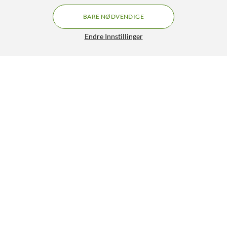
BARE NØDVENDIGE
Endre Innstillinger
Nomadelic Loud 300 Trådløs høyttaler Grønn
199,-
399,90
4.5/5
HENT
LEGG I HANDLEKURV
Lignende produkter