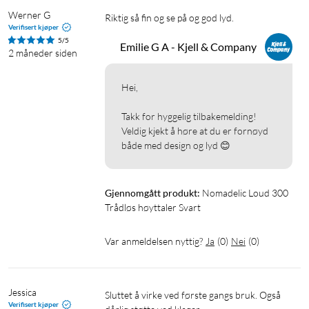
Werner G
Riktig så fin og se på og god lyd. 
Verifisert kjøper
I pakken
5/5
Emilie G A - Kjell & Company
2 måneder siden
Høyttaler med karabinkrok
USB-A- til USB-C-kabel (50 cm)
Bruksanvisning
Hei,

Takk for hyggelig tilbakemelding! 
Værbestandig høyttaler
Utendørshøyttaler
Veldig kjekt å høre at du er fornøyd 
både med design og lyd 😊
Gjennomgått produkt:
Nomadelic Loud 300 
Trådløs høyttaler Svart
Var anmeldelsen nyttig?
Ja
(
0
)
Nei
(
0
)
Jessica
Sluttet å virke ved første gangs bruk. Også 
Verifisert kjøper