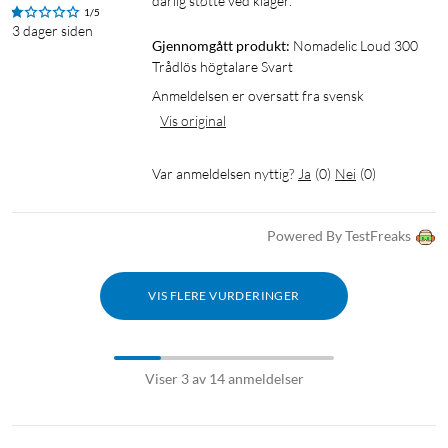
dårlig støtte ved klager.
1/5
3 dager siden
Gjennomgått produkt:
Nomadelic Loud 300 
Trådlös högtalare Svart
Anmeldelsen er oversatt fra svensk
Vis original
Var anmeldelsen nyttig?
Ja
(
0
)
Nei
(
0
)
Powered By TestFreaks
VIS FLERE VURDERINGER
Viser 3 av 14 anmeldelser