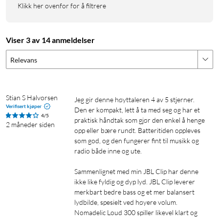
Klikk her ovenfor for å filtrere
eller i teltet når mørket faller på. Takket være opptil 16 timers
spilletid holder musikken det gående lenge etter at dagen er
over. Høyttaleren er tilgjengelig i tre farger: svart, grønn og
Viser 3 av 14 anmeldelser
rosa.
Relevans
Spesifikasjoner
Tilkobling
Stian S Halvorsen
Jeg gir denne høyttaleren 4 av 5 stjerner. 
Bluetooth: Versjon 6.0 (rekkevidde: opptil 10 m)
Verifisert kjøper
Den er kompakt, lett å ta med seg og har et 
TWS: Støtte for True Wireless Stereo (trådløs stereokobling)
4/5
praktisk håndtak som gjør den enkel å henge 
Kortleser: microSD opptil 32 GB (MP3-filer)
2 måneder siden
opp eller bære rundt. Batteritiden oppleves 
som god, og den fungerer fint til musikk og 
Lyd
radio både inne og ute.

Uteffekt: 3,2 W RMS
Sammenlignet med min JBL Clip har denne 
Frekvensområde: 178 Hz – 20 kHz
ikke like fyldig og dyp lyd. JBL Clip leverer 
Impedans: 4 ohm
merkbart bedre bass og et mer balansert 
lydbilde, spesielt ved høyere volum. 
Batteri og lading
Nomadelic Loud 300 spiller likevel klart og 