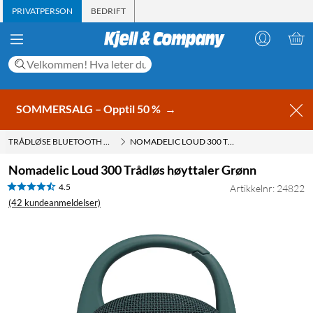
PRIVATPERSON
BEDRIFT
SOMMERSALG – Opptil 50 %
→
TRÅDLØSE BLUETOOTH HØYTTALERE
NOMADELIC LOUD 300 TRÅDLØS HØYTTALER GRØNN
Nomadelic Loud 300 Trådløs høyttaler Grønn
4.5
Artikkelnr: 24822
(42 kundeanmeldelser)