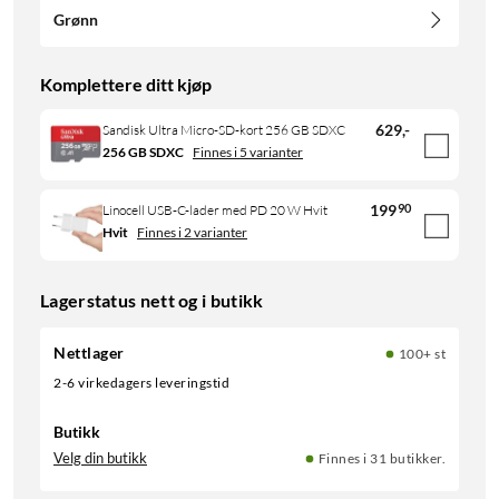
Grønn
Komplettere ditt kjøp
629
,
-
Sandisk Ultra Micro-SD-kort 256 GB SDXC
256 GB SDXC
Finnes i 5 varianter
199
90
Linocell USB-C-lader med PD 20 W Hvit
Hvit
Finnes i 2 varianter
Lagerstatus nett og i butikk
Nettlager
100+ st
2-6 virkedagers leveringstid
Butikk
Velg din butikk
Finnes i 31 butikker.