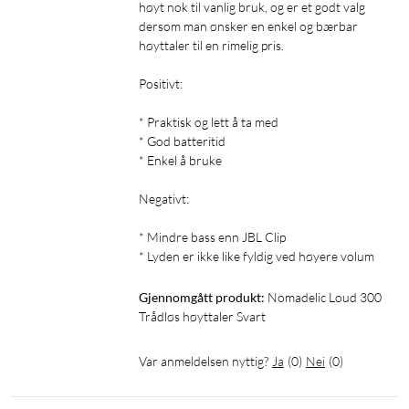
høyt nok til vanlig bruk, og er et godt valg 
Batterikapasitet: 1200 mAh (3,7 V litiumion)
dersom man ønsker en enkel og bærbar 
Avspillingstid: Opptil 16 timer (ved 50 % volum)
høyttaler til en rimelig pris.

Ladetid: Ca. 3 timer
Ladekontakt: USB-C (5 V DC / 1 A)
Positivt:

Ladekabel: USB-A til USB-C (0,5 m, inkludert)
Lader: Selges separat
* Praktisk og lett å ta med

* God batteritid

* Enkel å bruke

Lyseffekter
LED-belysning: Flerfarget (4 moduser)
Negativt:

Lysavslåing: Ja
* Mindre bass enn JBL Clip

* Lyden er ikke like fyldig ved høyere volum
Vannbestandighet
Beskyttelsesklasse: IPX7 (vanntett, tåler regn og midlertidig
Gjennomgått produkt:
Nomadelic Loud 300 
nedsenking i vann)
Trådløs høyttaler Svart
Dimensjoner
Var anmeldelsen nyttig?
Ja
(
0
)
Nei
(
0
)
Mål: 85x45x134 mm
Vekt: 184 g