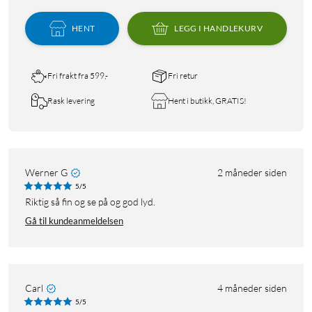
HENT
LEGG I HANDLEKURV
Fri frakt fra 599,-
Fri retur
Rask levering
Hent i butikk, GRATIS!
Werner G
2 måneder siden
5/5
Riktig så fin og se på og god lyd.
Gå til kundeanmeldelsen
Carl
4 måneder siden
5/5