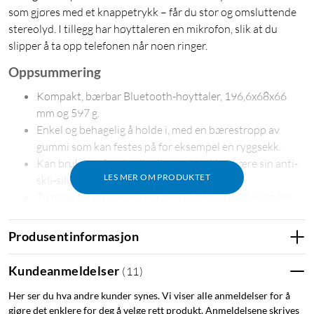
som gjøres med et knappetrykk – får du stor og omsluttende
stereolyd. I tillegg har høyttaleren en mikrofon, slik at du
slipper å ta opp telefonen når noen ringer.
Oppsummering
Kompakt, bærbar Bluetooth-høyttaler, 196,6x68x66
mm og 597 g.
Enkel og behagelig å holde i, med en bærestropp av
gummi som kan festes på for eksempel en ryggsekk.
Kan brukes stående eller liggende takket være sin anti-
LES MER OM PRODUKTET
skli-silikonbeskyttelse.
Til tross for størrelsen har den uteffekt på 30 watt og
balansert lyd med fyldig bass.
True Wireless stereo – parkoble to Sound Outdoor-
Produsentinformasjon
høyttalere og få omsluttende stereolyd.
Masseparkobling av opptil 100 høyttalere – alle
Kundeanmeldelser
(
11
)
høyttalere spiller samme lyd (mono).
Her ser du hva andre kunder synes. Vi viser alle anmeldelser for å
Lang batteritid, opptil 12 timer med 50 % lydstyrke.
gjøre det enklere for deg å velge rett produkt. Anmeldelsene skrives