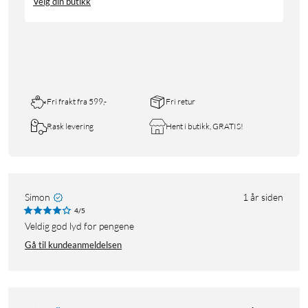
Velg din butikk
Fri frakt fra 599,-
Fri retur
Rask levering
Hent i butikk, GRATIS!
Simon
1 år siden
4/5
Veldig god lyd for pengene
Gå til kundeanmeldelsen