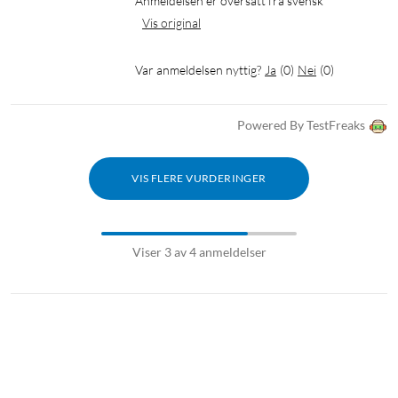
Anmeldelsen er oversatt fra svensk
Batteritid: opptil 12 t ved 50 % volum
Vis original
Vann- og støvbestandig: Ja (IP67)
Var anmeldelsen nyttig?
Ja
(
0
)
Nei
(
0
)
I pakken
Sound Outdoor-høyttaler
Powered By TestFreaks
USB-C-ladekabel
Manual
VIS FLERE VURDERINGER
1
Xiaomi Sound Outdoor er ikke en profesjonell vanntett høyttaler og har kun
grunnleggende beskyttelse mot sprut og støv. Sprut- og støvbeskyttelsen kan
reduseres over tid og ved slitasje. Ikke lad den under vann eller i fuktige
Viser 3 av 4 anmeldelser
omgivelser. Vannskader dekkes ikke av garantien.
2
Stereokombinasjonen støtter parkobling av to Xiaomi Sound Outdoor-
høyttalere for å oppnå surroundlyd. Den er laget for å spille musikk. Når den
brukes til å spille av videoer, kan lyd og bilde være usynkronisert på grunn av
enhets- eller nettverksfaktorer.