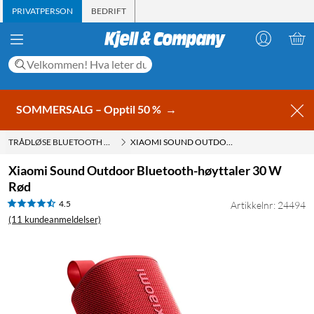
PRIVATPERSON
BEDRIFT
SOMMERSALG – Opptil 50 %
→
TRÅDLØSE BLUETOOTH HØYTTALERE
XIAOMI SOUND OUTDOOR BLUETOOTH-HØYTTALER 30 W RØD
Xiaomi Sound Outdoor Bluetooth-høyttaler 30 W
Rød
4.5
Artikkelnr: 24494
(11 kundeanmeldelser)