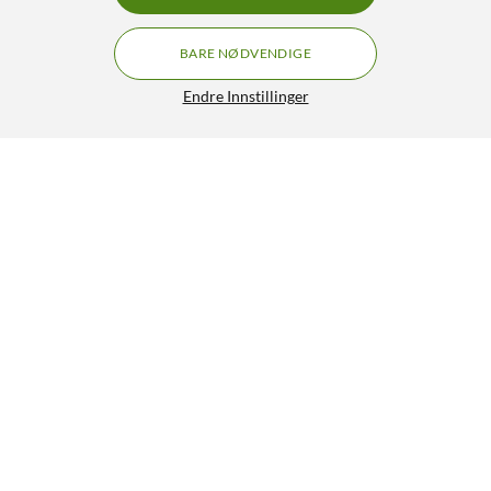
BARE NØDVENDIGE
Endre Innstillinger
Lydadapter 3,5 mm til 6,3 mm Mono
59,90
4.5/5
HENT
LEGG I HANDLEKURV
Lignende produkter