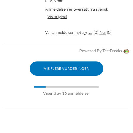
till 6,3 mm
Anmeldelsen er oversatt fra svensk
Vis original
Var anmeldelsen nyttig?
Ja
(
0
)
Nei
(
0
)
Powered By TestFreaks
VIS FLERE VURDERINGER
Viser 3 av 16 anmeldelser