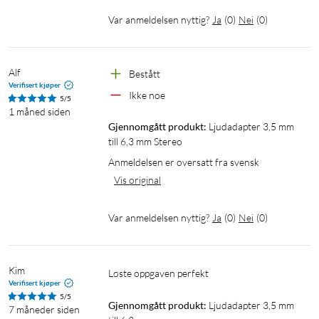
Var anmeldelsen nyttig?
Ja
(
0
)
Nei
(
0
)
Alf
Bestått
Verifisert kjøper
Ikke noe
5/5
1 måned siden
Gjennomgått produkt:
Ljudadapter 3,5 mm 
till 6,3 mm Stereo
Anmeldelsen er oversatt fra svensk
Vis original
Var anmeldelsen nyttig?
Ja
(
0
)
Nei
(
0
)
Kim
Løste oppgaven perfekt
Verifisert kjøper
5/5
Gjennomgått produkt:
Ljudadapter 3,5 mm 
7 måneder siden