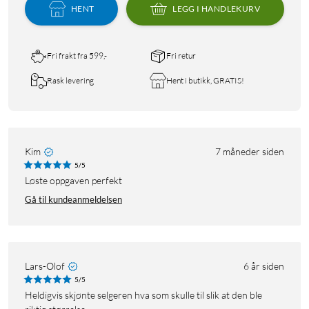
HENT
LEGG I HANDLEKURV
Fri frakt fra 599,-
Fri retur
Rask levering
Hent i butikk, GRATIS!
Kim
7 måneder siden
5/5
Løste oppgaven perfekt
Gå til kundeanmeldelsen
Lars-Olof
6 år siden
5/5
Heldigvis skjønte selgeren hva som skulle til slik at den ble