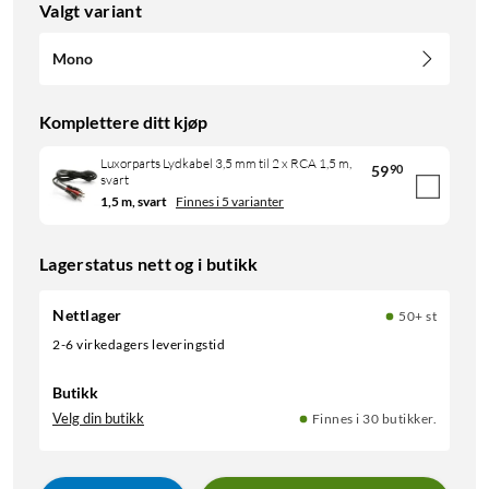
Valgt variant
Mono
Komplettere ditt kjøp
Luxorparts Lydkabel 3,5 mm til 2 x RCA 1,5 m,
59
90
svart
1,5 m, svart
Finnes i 5 varianter
Lagerstatus nett og i butikk
Nettlager
50+ st
2-6 virkedagers leveringstid
Butikk
Velg din butikk
Finnes i 30 butikker.