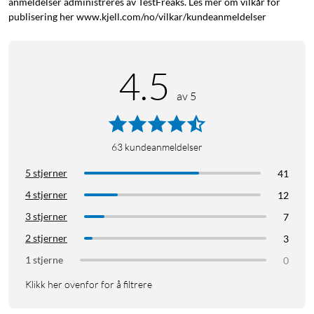
anmeldelser administreres av TestFreaks. Les mer om vilkår for
publisering her www.kjell.com/no/vilkar/kundeanmeldelser
4.5
av 5
63
kundeanmeldelser
5 stjerner
41
4 stjerner
12
3 stjerner
7
2 stjerner
3
1 stjerne
0
Klikk her ovenfor for å filtrere