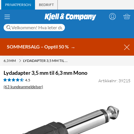
PRIVATPERSON
BEDRIFT
SOMMERSALG – Opptil 50 %
→
6,3 MM
LYDADAPTER 3,5 MM TIL 6,3 MM MONO
Lydadapter 3,5 mm til 6,3 mm Mono
4.5
Artikkelnr: 39215
(63 kundeanmeldelser)