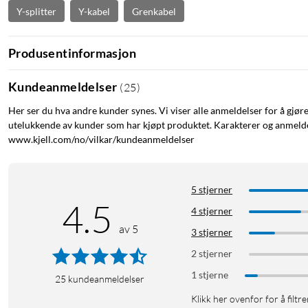
Y-splitter
Y-kabel
Grenkabel
Produsentinformasjon
Kundeanmeldelser
(
25
)
Her ser du hva andre kunder synes. Vi viser alle anmeldelser for å gjør
utelukkende av kunder som har kjøpt produktet. Karakterer og anmeldel
www.kjell.com/no/vilkar/kundeanmeldelser
5 stjerner
4.5
4 stjerner
av 5
3 stjerner
2 stjerner
1 stjerne
25
kundeanmeldelser
Klikk her ovenfor for å filtre