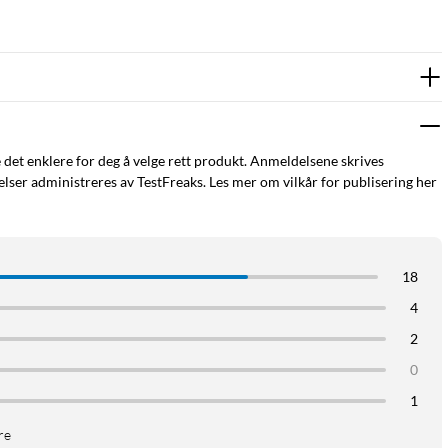
e det enklere for deg å velge rett produkt. Anmeldelsene skrives
ser administreres av TestFreaks. Les mer om vilkår for publisering her
18
4
2
0
1
re