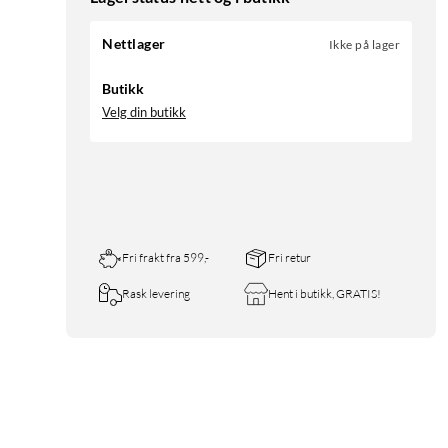
Nettlager
Ikke på lager
Butikk
Velg din butikk
Fri frakt fra 599,-
Fri retur
Rask levering
Hent i butikk, GRATIS!