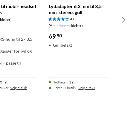
til mobil-headset
Lydadapter 6,3 mm til 3,5
mm, stereo, gull
.5
4.0
delser)
(9 kundeanmeldelser)
69
90
S-hunn til 2× 3,5
Gullbelagt
tganger for lyd og
 – passe til
e
0+ st
Nettlager
:
1 st
tikker.
Velg butikk
Finnes i 1 butikk.
Velg butikk