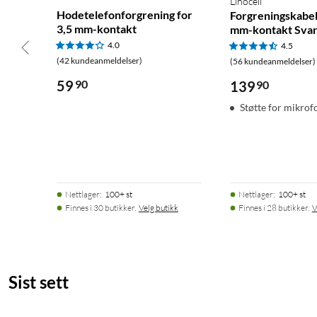
Linocell
Hodetelefonforgrening for
Forgreningskabel
3,5 mm-kontakt
mm-kontakt Svar
4.0
4.5
(42 kundeanmeldelser)
(56 kundeanmeldelser)
59
90
139
90
Støtte for mikrof
Nettlager
:
100+ st
Nettlager
:
100+ st
Finnes i 30 butikker.
Velg butikk
Finnes i 28 butikker.
V
Sist sett