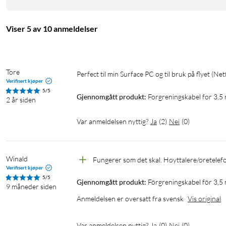
Viser 5 av 10 anmeldelser
Tore
Perfect til min Surface PC og til bruk på flyet (Netf
Verifisert kjøper
5/5
Gjennomgått produkt:
Forgreningskabel for 3,5
2 år siden
Var anmeldelsen nyttig?
Ja
(
2
)
Nei
(
0
)
Winald
Fungerer som det skal. Høyttalere/øretelef
Verifisert kjøper
5/5
Gjennomgått produkt:
Förgreningskabel för 3,5
9 måneder siden
Anmeldelsen er oversatt fra svensk
Vis original
Var anmeldelsen nyttig?
Ja
(
0
)
Nei
(
0
)