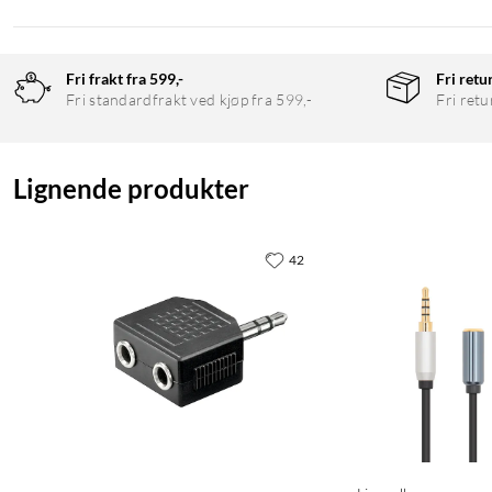
Fri frakt fra 599,-
Fri retu
Fri standardfrakt ved kjøp fra 599,-
Fri retu
Lignende produkter
42