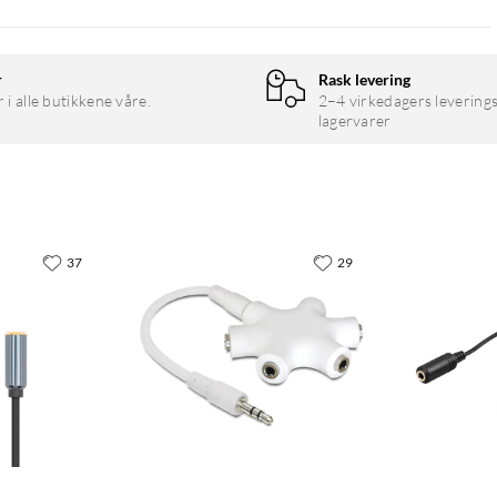
r
Rask levering
r i alle butikkene våre.
2–4 virkedagers leverings
lagervarer
37
29