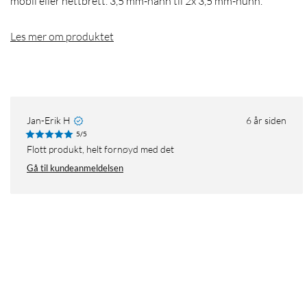
mobil eller nettbrett. 3,5 mm-hann til 2x 3,5 mm-hunn.
Les mer om produktet
Jan-Erik H
6 år siden
5/5
Flott produkt, helt fornøyd med det
Gå til kundeanmeldelsen