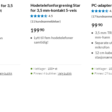
Hodetelefonforgrening Star
PC-adapter 
 for 3,5
for 3,5 mm-kontakt 5-veis
t
4
4.5
(17 kundeanmel
(11 kundeanmeldelser)
99
90
199
90
3,5 mm TRR
mm-hann
Lytt til fem hodetelefoner
on
samtidig!
Separate u
mikrofon
12 cm kabel
stasjonær
Nettlager
:
100+ st
Nettlager
:
10
elg butikk
Finnes i 6 butikker.
Velg butikk
Finnes i 29 bu