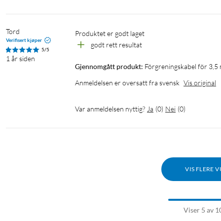
Tord
Produktet er godt laget 
Verifisert kjøper
godt rett resultat
5/5
1 år siden
Gjennomgått produkt:
Förgreningskabel för 3,5
Anmeldelsen er oversatt fra svensk
Vis original
Var anmeldelsen nyttig?
Ja
(
0
)
Nei
(
0
)
VIS FLERE 
Viser 5 av 1