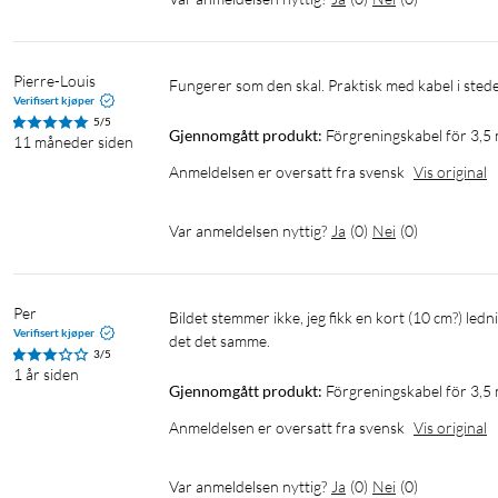
Pierre-Louis
Fungerer som den skal. Praktisk med kabel i stede
Verifisert kjøper
5/5
Gjennomgått produkt:
Förgreningskabel för 3,5
11 måneder siden
Anmeldelsen er oversatt fra svensk
Vis original
Var anmeldelsen nyttig?
Ja
(
0
)
Nei
(
0
)
Per
Bildet stemmer ikke, jeg fikk en kort (10 cm?) ledning som forgrenet seg allerede ved hannkontakten. Men funksjonelt er 
Verifisert kjøper
det det samme.
3/5
1 år siden
Gjennomgått produkt:
Förgreningskabel för 3,5
Anmeldelsen er oversatt fra svensk
Vis original
Var anmeldelsen nyttig?
Ja
(
0
)
Nei
(
0
)