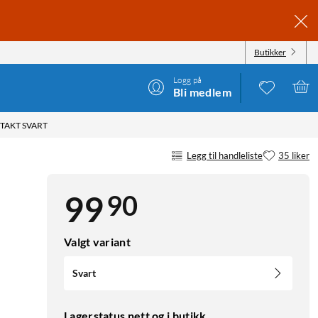
Butikker
Logg på
Bli medlem
TAKT SVART
Legg til handleliste
35 liker
90
99
Valgt variant
Svart
Lagerstatus nett og i butikk