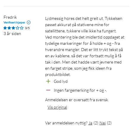
Fredrik
Lydmessig høres det helt greit ut. Tykkelsen 
Verifisert kjøper
passet akkurat på stativene mine for 
3/5
satellittene, tykkere ville ikke ha fungert.

3 år siden
Ved montering ble det imidlertid oppdaget at 
tydelige markeringer for å holde + og - fra 
hverandre mangler. Det er litt trykt tekst på 
en av kablene, så det var fortsatt mulig å få 
tak i den. Men det hadde vært jevnere med 
en farget stripe, som jeg fikk ideen fra 
produktbildet.
God lyd
Ingen fargemerking for + og -.
Anmeldelsen er oversatt fra svensk
Vis original
Var anmeldelsen nyttig?
Ja
(
2
)
Nei
(
2
)