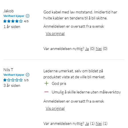
Jakob
God kabel med lav motstand. Imidlertid har 
Verifisert kjøper
hvite kabler en tendens til å bli skitne.
4/5
Anmeldelsen er oversatt fra svensk
1 år siden
Vis original
Var anmeldelsen nyttig?
Ja
(
0
)
Nei
(
0
)
Nils T
Lederne umerket, selv om bildet på 
Verifisert kjøper
produktet viste at de ville bli merket.
1/5
God pris
3 år siden
Umulig å skille lederne uten måleverktøy
Anmeldelsen er oversatt fra svensk
Vis original
Var anmeldelsen nyttig?
Ja
(
1
)
Nei
(
1
)