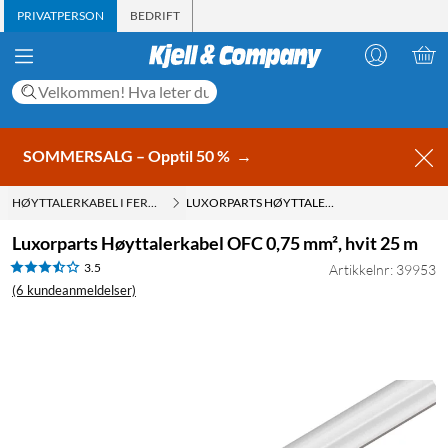
PRIVATPERSON
BEDRIFT
SOMMERSALG – Opptil 50 %
→
HØYTTALERKABEL I FERDIG LENGDE
LUXORPARTS HØYTTALERKABEL OFC 0,75 MM², HVIT 25 M
Luxorparts Høyttalerkabel OFC 0,75 mm², hvit 25 m
3.5
Artikkelnr: 39953
(6 kundeanmeldelser)