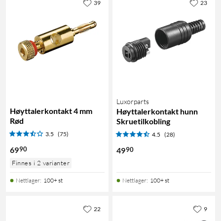
39
23
Luxorparts
Høyttalerkontakt 4 mm
Høyttalerkontakt hunn
Rød
Skruetilkobling
3.5
(75)
4.5
(28)
90
69
90
49
Finnes i 2 varianter
Nettlager
:
100+ st
Nettlager
:
100+ st
22
9