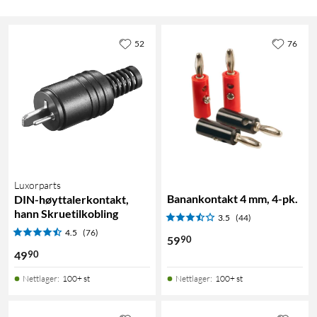
52
76
Luxorparts
Banankontakt 4 mm, 4-pk.
DIN-høyttalerkontakt,
hann Skruetilkobling
3.5
(44)
4.5
(76)
90
59
90
49
Nettlager
:
100+ st
Nettlager
:
100+ st