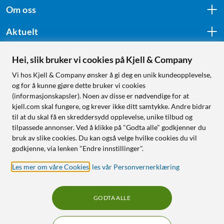
Om oss
Aktuelt
Hei, slik bruker vi cookies på Kjell & Company
Følg oss
Vi hos Kjell & Company ønsker å gi deg en unik kundeopplevelse,
og for å kunne gjøre dette bruker vi cookies
(informasjonskapsler). Noen av disse er nødvendige for at
kjell.com skal fungere, og krever ikke ditt samtykke. Andre bidrar
Handle fra:
til at du skal få en skreddersydd opplevelse, unike tilbud og
tilpassede annonser. Ved å klikke på "Godta alle" godkjenner du
Sverige
bruk av slike cookies. Du kan også velge hvilke cookies du vil
Norge
godkjenne, via lenken "Endre innstillinger".
Les mer om våre Cookies
,
les vår Personvernerklæring
GODTA ALLE