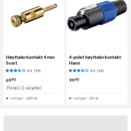
Høyttalerkontakt 4 mm
4-polet høyttalerkontakt
Svart
Hann
3.5
(75)
3.5
(12)
90
90
69
99
Finnes i 2 varianter
Nettlager
:
100+ st
Nettlager
:
20+ st