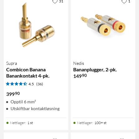
31
1
Supra
Nedis
Combicon Banana
Bananplugger, 2-pk.
Banankontakt 4-pk.
90
149
4.5
(36)
90
399
Opptil 6 mm²
Utskiftbar kontaktløsning
Nettlager
:
1 st
Nettlager
:
100+ st