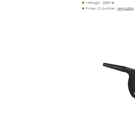
Nettlager
:
100+ st
Finnes i 31 butikker.
Velg butikk