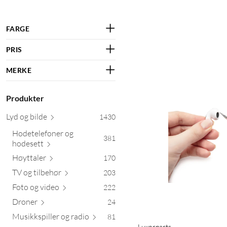
FARGE
PRIS
MERKE
Produkter
Lyd og
bilde
1430
Hodetelefoner og
381
hod
esett
Høyt
taler
170
TV og til
behør
203
Foto og
video
222
Droner
24
Musikkspiller og
radio
81
Luxorparts