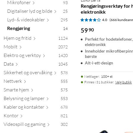
Mikro
foner
93
Rengjøringsverktøy for 
Digitaliser lyd og
bilde
25
elektronikk
Lyd- & videok
abler
295
4.0
(666 kundeanm
Rengjøring
14
59
90
Hjem og f
ritid
1124
Perfekt for hodetelefoner
elektronikk
Mobilt
2072
Inneholder mikrofiberpinn
Elektro og ve
rktøy
1420
børste
Alt-i-ett-design
Data
1045
Sikkerhet og overv
åking
578
Nettlager
:
100+ st
Net
tverk
555
Finnes i 31 butikker.
Velg butikk
Smarte
hjem
575
Belysning og l
amper
553
Kabler og kont
akter
678
Kontor
821
Videospill og g
aming
302