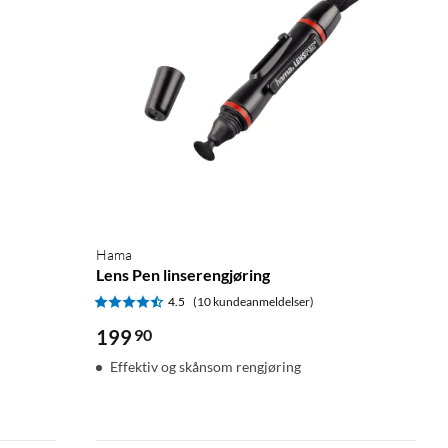
Hama
Lens Pen linserengjøring
4.5
(10 kundeanmeldelser)
199
90
Effektiv og skånsom rengjøring