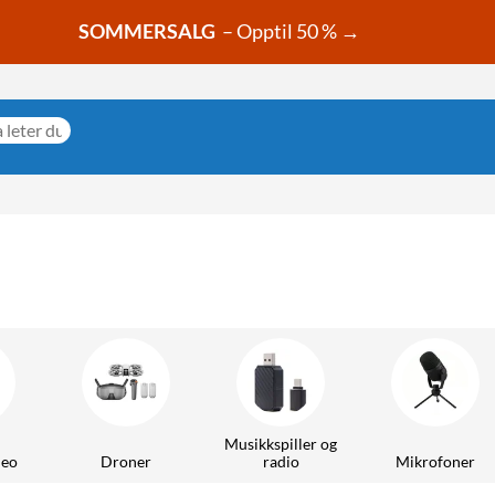
SOMMERSALG
– Opptil 50 % →
Musikkspiller og
deo
Droner
radio
Mikrofoner