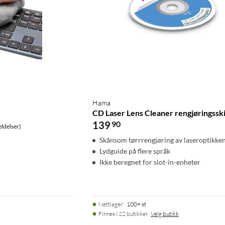
Hama
CD Laser Lens Cleaner rengjøringssk
139
90
ldelser)
Skånsom tørrrengjøring av laseroptikke
Lydguide på flere språk
Ikke beregnet for slot-in-enheter
Nettlager
:
100+ st
Finnes i 22 butikker.
Velg butikk