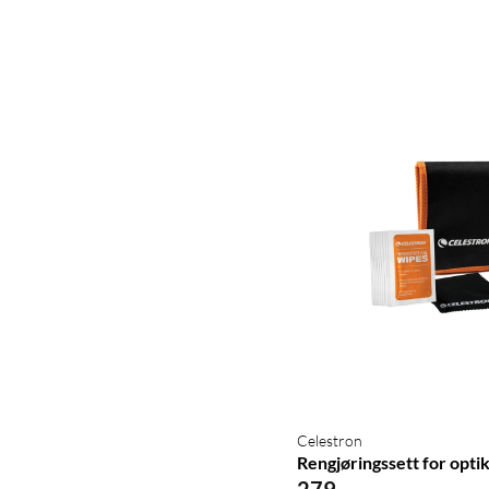
Celestron
Rengjøringssett for opti
279
,
-