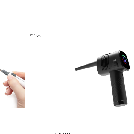
96
Plexgear