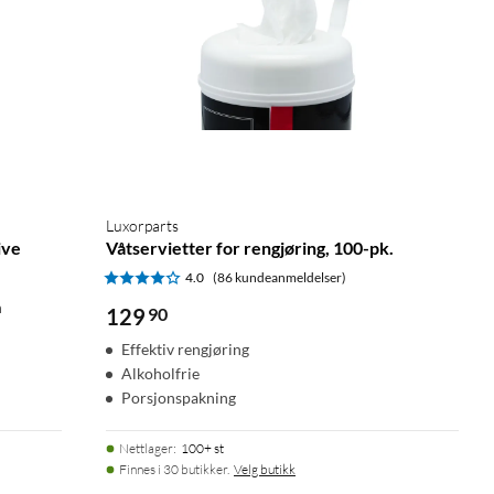
Luxorparts
ive
Våtservietter for rengjøring, 100-pk.
4.0
(86 kundeanmeldelser)
n
129
90
Effektiv rengjøring
Alkoholfrie
Porsjonspakning
Nettlager
:
100+ st
Finnes i 30 butikker.
Velg butikk