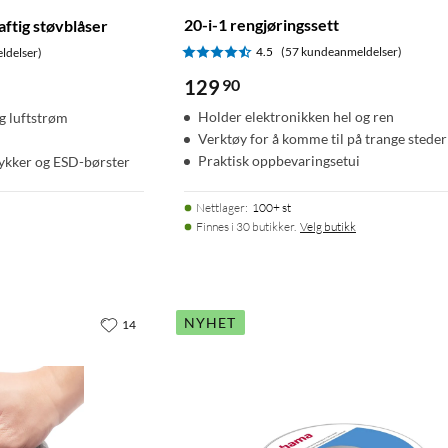
20-i-1 rengjøringssett
ftig støvblåser
4.5
(57 kundeanmeldelser)
ldelser)
129
90
Holder elektronikken hel og ren
g luftstrøm
Verktøy for å komme til på trange steder
Praktisk oppbevaringsetui
ykker og ESD-børster
Nettlager
:
100+ st
Finnes i 30 butikker.
Velg butikk
NYHET
14