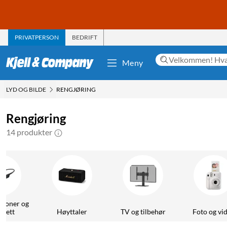
PRIVATPERSON
BEDRIFT
Meny
LYD OG BILDE
RENGJØRING
Rengjøring
14 produkter
efoner og
esett
Høyttaler
TV og tilbehør
Foto og vi