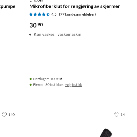
ftpumpe
Mikrofiberklut for rengjøring av skjermer
4.5
(77 kundeanmeldelser)
30
90
Kan vaskes i vaskemaskin
Nettlager
:
100+ st
Finnes i 30 butikker.
Velg butikk
140
14