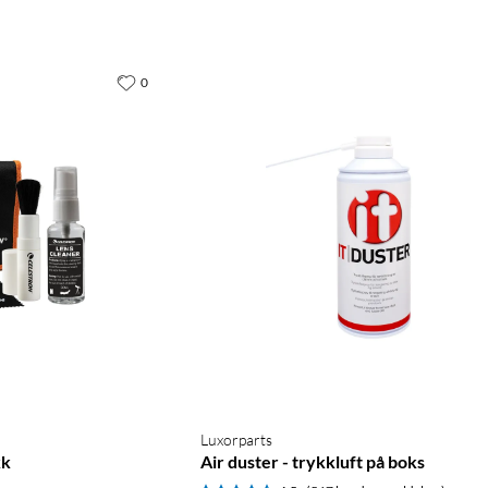
0
Luxorparts
kk
Air duster - trykkluft på boks