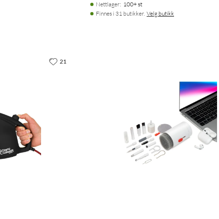
Nettlager
:
100+ st
Finnes i 31 butikker.
Velg butikk
21