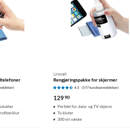
Linocell
ltelefoner
Rengjøringspakke for skjermer
eldelser)
4.5
(577 kundeanmeldelser)
129
90
rodukter
Perfekt for data- og TV-skjerm
rofiberklut
To kluter
300 ml væske