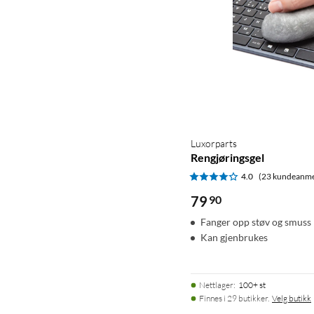
Luxorparts
Rengjøringsgel
4.0
(23 kundeanme
79
90
Fanger opp støv og smuss
Kan gjenbrukes
Nettlager
:
100+ st
Finnes i 29 butikker.
Velg butikk