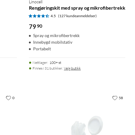
Linocell
Rengjøringskit med spray og mikrofibertrekk
4.5
(127 kundeanmeldelser)
79
90
Spray og mikrofibertrekk
Innebygd mobilstativ
Portabelt
Nettlager
:
100+ st
Finnes i 31 butikker.
Velg butikk
0
58