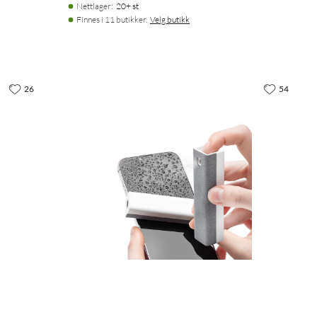
Nettlager
:
20+ st
Finnes i 11 butikker.
Velg butikk
26
54