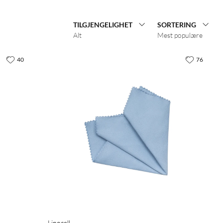
TILGJENGELIGHET
SORTERING
Alt
Mest populære
40
76
Linocell