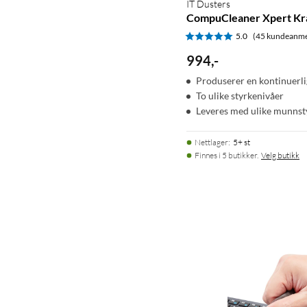
IT Dusters
CompuCleaner Xpert Kra
5.0
(45 kundeanme
994
,
-
Produserer en kontinuerli
To ulike styrkenivåer
Leveres med ulike munnst
Nettlager
:
5+ st
Finnes i 5 butikker.
Velg butikk