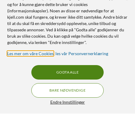
og for å kunne gjøre dette bruker vi cookies
(informasjonskapsler). Noen av disse er nødvendige for at
kjell.com skal fungere, og krever ikke ditt samtykke. Andre bidrar
til at du skal få en skreddersydd opplevelse, unike tilbud og
tilpassede annonser. Ved å klikke på "Godta alle" godkjenner du
bruk av slike cookies. Du kan også velge hvilke cookies du vil
godkjenne, via lenken "Endre innstillinger".
Les mer om våre Cookies
,
les vår Personvernerklæring
GODTA ALLE
BARE NØDVENDIGE
Endre Innstillinger
Optisk Toslink-kabel 10 m
199,90
4.5/5