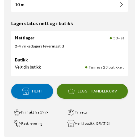
10 m
Lagerstatus nett og i butikk
Nettlager
50+ st
2-4 virkedagers leveringstid
Butikk
Velg din butikk
Finnes i 23 butikker.
HENT
LEGG I HANDLEKURV
Fri frakt fra 599,-
Fri retur
Rask levering
Hent i butikk, GRATIS!