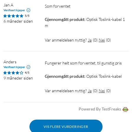
Jan A
Som forventet
Verifisert kjøper
5/5
Gjennomgått produkt:
Optisk Toslink-kabel 1 
6 måneder siden
m
Var anmeldelsen nyttig?
Ja
(
0
)
Nei
(
0
)
Anders
Fungerer helt som forventet, til gunstig pris
Verifisert kjøper
4/5
Gjennomgått produkt:
Optisk Toslink-kabel
9 måneder siden
Var anmeldelsen nyttig?
Ja
(
0
)
Nei
(
0
)
Powered By TestFreaks
VIS FLERE VURDERINGER