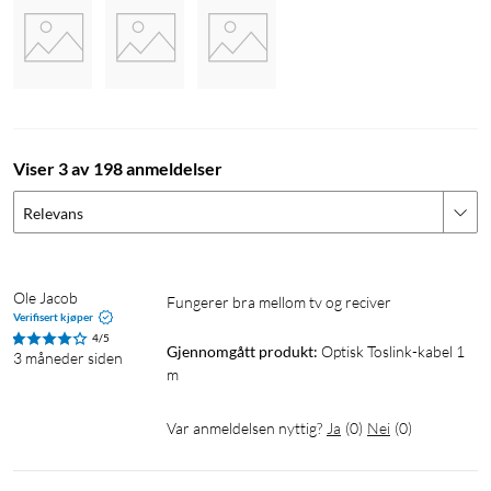
Viser 3 av 198 anmeldelser
Relevans
Ole Jacob
Fungerer bra mellom tv og reciver 
Verifisert kjøper
4/5
Gjennomgått produkt:
Optisk Toslink-kabel 1 
3 måneder siden
m
Var anmeldelsen nyttig?
Ja
(
0
)
Nei
(
0
)