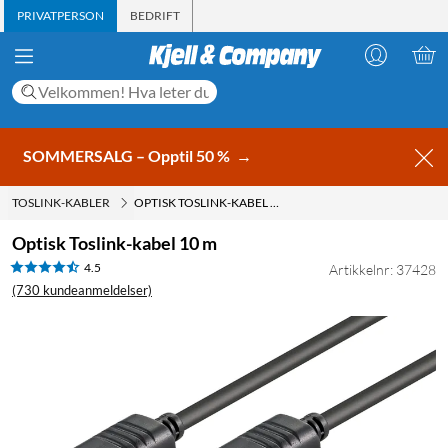
PRIVATPERSON
BEDRIFT
SOMMERSALG – Opptil 50 %
→
TOSLINK-KABLER
OPTISK TOSLINK-KABEL 10 M
Optisk Toslink-kabel 10 m
4.5
Artikkelnr: 37428
(730 kundeanmeldelser)