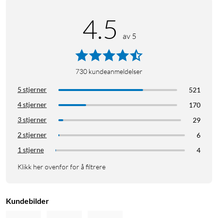
4.5
av 5
730
kundeanmeldelser
5 stjerner
521
4 stjerner
170
3 stjerner
29
2 stjerner
6
1 stjerne
4
Klikk her ovenfor for å filtrere
Kundebilder