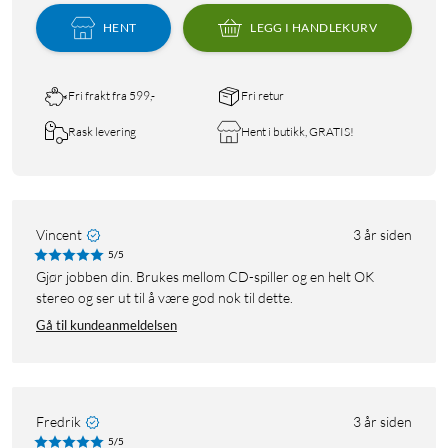
HENT
LEGG I HANDLEKURV
Fri frakt fra 599,-
Fri retur
Rask levering
Hent i butikk, GRATIS!
Vincent
3 år siden
5/5
Gjør jobben din. Brukes mellom CD-spiller og en helt OK
stereo og ser ut til å være god nok til dette.
Gå til kundeanmeldelsen
Fredrik
3 år siden
5/5