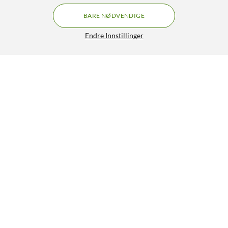
BARE NØDVENDIGE
Endre Innstillinger
Clicktronic Digital koaksialkabel 1 m
249,90
4.5/5
HENT
LEGG I HANDLEKURV
Lignende produkter