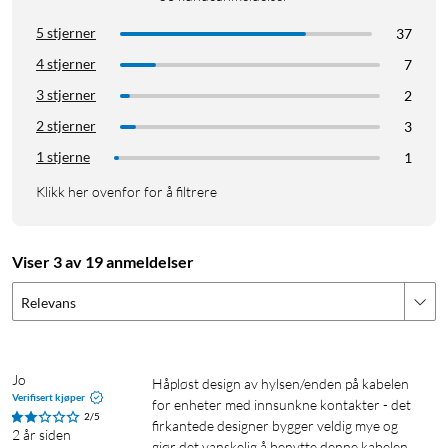
5 stjerner
37
4 stjerner
7
3 stjerner
2
2 stjerner
3
1 stjerne
1
Klikk her ovenfor for å filtrere
Viser 3 av 19 anmeldelser
Relevans
Jo
Håpløst design av hylsen/enden på kabelen 
Verifisert kjøper
for enheter med innsunkne kontakter - det 
2/5
firkantede designer bygger veldig mye og 
2 år siden
gjør det vanskelig å benytte denne kabelen 