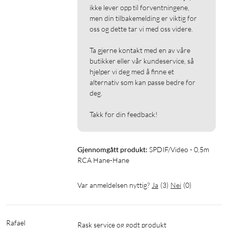
ikke lever opp til forventningene, 
men din tilbakemelding er viktig for 
oss og dette tar vi med oss videre.

Ta gjerne kontakt med en av våre 
butikker eller vår kundeservice, så 
hjelper vi deg med å finne et 
alternativ som kan passe bedre for 
deg.

Takk for din feedback!
Gjennomgått produkt:
SPDIF/Video - 0,5m 
RCA Hane-Hane
Var anmeldelsen nyttig?
Ja
(
3
)
Nei
(
0
)
Rafael
Rask service og godt produkt