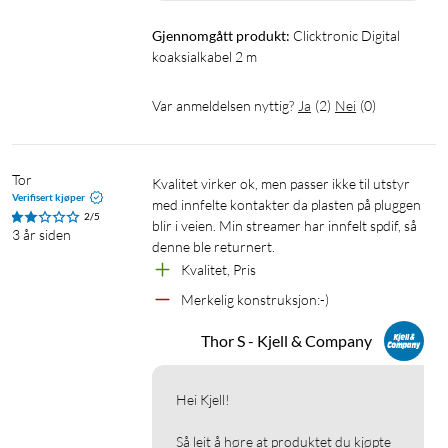
Gjennomgått produkt:
Clicktronic Digital 
koaksialkabel 2 m
Var anmeldelsen nyttig?
Ja
(
2
)
Nei
(
0
)
Tor
Kvalitet virker ok, men passer ikke til utstyr 
Verifisert kjøper
med innfelte kontakter da plasten på pluggen 
2/5
blir i veien. Min streamer har innfelt spdif, så 
3 år siden
denne ble returnert.
Kvalitet, Pris
Merkelig konstruksjon:-)
Thor S - Kjell & Company
Hei Kjell!

Så leit å høre at produktet du kjøpte 