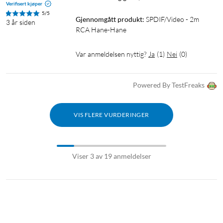
Verifisert kjøper
5/5
Gjennomgått produkt:
SPDIF/Video - 2m 
3 år siden
RCA Hane-Hane
Var anmeldelsen nyttig?
Ja
(
1
)
Nei
(
0
)
Powered By TestFreaks
VIS FLERE VURDERINGER
Viser 3 av 19 anmeldelser