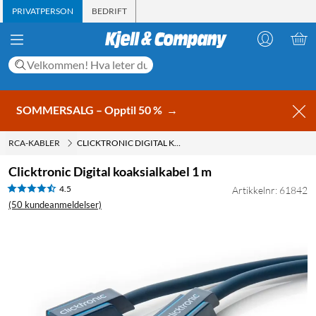
PRIVATPERSON
BEDRIFT
SOMMERSALG – Opptil 50 %
→
RCA-KABLER
CLICKTRONIC DIGITAL KOAKSIALKABEL 1 M
Clicktronic Digital koaksialkabel 1 m
4.5
Artikkelnr: 61842
(50 kundeanmeldelser)