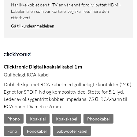
Har ikke koblet den til TV-en vår ennå fordi vi byttet HDMI-
kabelen til en som var kortere. Jeg skal returnere den
etterhvert
Gå til kundeanmeldelsen
Clicktronic Digital koaksialkabel 1 m
Gullbelagt RCA-kabel
Dobbeltskjermet RCA-kabel med gullbelagte kontakter (24K).
Egnet for SPDIF-lyd og komposittvideo. Støtte for 5.1-lyd.
Leder av oksygenfritt kobber. Impedans: 75 Ω. RCA-hann til
RCA-hann. Diameter: 6 mm.
Phono
Koaksial
Koakskabel
Phonokabel
Fono
Fonokabel
Subwooferkabel