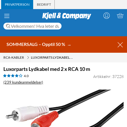
PRIVATPERSON
BEDRIFT
SOMMERSALG – Opptil 50 %
→
RCA-KABLER
LUXORPARTS LYDKABEL MED 2 X RCA 10 M
Luxorparts Lydkabel med 2 x RCA 10 m
4.0
Artikkelnr: 37228
(239 kundeanmeldelser)