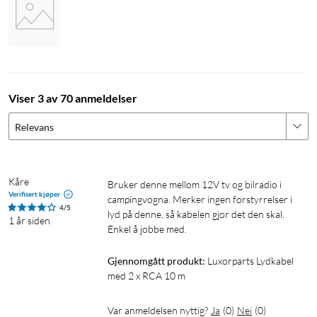
Viser 3 av 70 anmeldelser
Relevans
Kåre
Bruker denne mellom 12V tv og bilradio i 
Verifisert kjøper
campingvogna. Merker ingen forstyrrelser i 
4/5
lyd på denne, så kabelen gjør det den skal. 
1 år siden
Enkel å jobbe med.
Gjennomgått produkt:
Luxorparts Lydkabel 
med 2 x RCA 10 m
Var anmeldelsen nyttig?
Ja
(
0
)
Nei
(
0
)