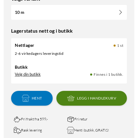
10 m
Lagerstatus nett og i butikk
Nettlager
1 st
2-6 virkedagers leveringstid
Butikk
Velg din butikk
Finnes i 1 butikk.
HENT
LEGG I HANDLEKURV
Fri frakt fra 599,-
Fri retur
Rask levering
Hent i butikk, GRATIS!