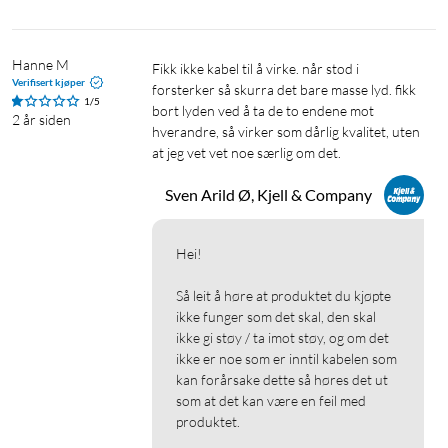
Hanne M
Fikk ikke kabel til å virke. når stod i 
Verifisert kjøper
forsterker så skurra det bare masse lyd. fikk 
1/5
bort lyden ved å ta de to endene mot 
2 år siden
hverandre, så virker som dårlig kvalitet, uten 
at jeg vet vet noe særlig om det.
Sven Arild Ø, Kjell & Company
Hei!

Så leit å høre at produktet du kjøpte 
ikke funger som det skal, den skal 
ikke gi støy / ta imot støy, og om det 
ikke er noe som er inntil kabelen som 
kan forårsake dette så høres det ut 
som at det kan være en feil med 
produktet.
