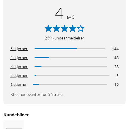
4
av 5
239
kundeanmeldelser
5 stjerner
144
4 stjerner
48
3 stjerner
23
2 stjerner
5
1 stjerne
19
Klikk her ovenfor for å filtrere
Kundebilder