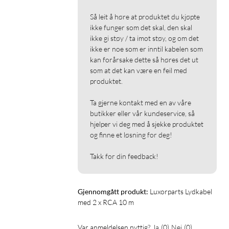
Så leit å høre at produktet du kjøpte 
ikke funger som det skal, den skal 
ikke gi støy / ta imot støy, og om det 
ikke er noe som er inntil kabelen som 
kan forårsake dette så høres det ut 
som at det kan være en feil med 
produktet.

Ta gjerne kontakt med en av våre 
butikker eller vår kundeservice, så 
hjelper vi deg med å sjekke produktet 
og finne et løsning for deg!

Takk for din feedback!
Gjennomgått produkt:
Luxorparts Lydkabel 
med 2 x RCA 10 m
Var anmeldelsen nyttig?
Ja
(
0
)
Nei
(
0
)