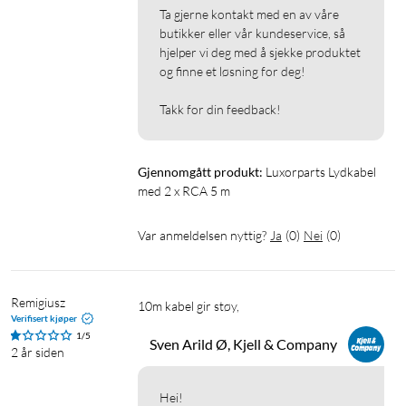
Ta gjerne kontakt med en av våre 
butikker eller vår kundeservice, så 
hjelper vi deg med å sjekke produktet 
og finne et løsning for deg!

Takk for din feedback!
Gjennomgått produkt:
Luxorparts Lydkabel 
med 2 x RCA 5 m
Var anmeldelsen nyttig?
Ja
(
0
)
Nei
(
0
)
Remigiusz
10m kabel gir støy,
Verifisert kjøper
1/5
Sven Arild Ø, Kjell & Company
2 år siden
Hei!
