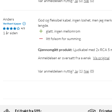
Var anmeldelsen nyttig?
Ja
(
0
)
Nei
(
0
)
Anders
God og fleksibel kabel, ingen løshet, men jeg merker at den er litt mer følsom for summing enn mine eldre kabler av samme 
Verifisert kjøper
lengde.
4/5
glatt, ingen mellomrom
1 år siden
litt følsom for summing.
Gjennomgått produkt:
Ljudkabel med 2x RCA 5 
Anmeldelsen er oversatt fra svensk
Vis original
Var anmeldelsen nyttig?
Ja
(
1
)
Nei
(
0
)
Fri frakt fra 599,-
Fri retu