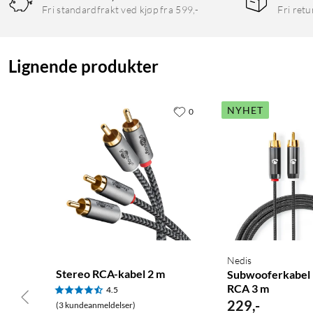
Fri standardfrakt ved kjøp fra 599,-
Fri retu
Lignende produkter
NYHET
0
Nedis
Stereo RCA-kabel 2 m
Subwooferkabel R
RCA 3 m
4.5
229
,
-
(3 kundeanmeldelser)