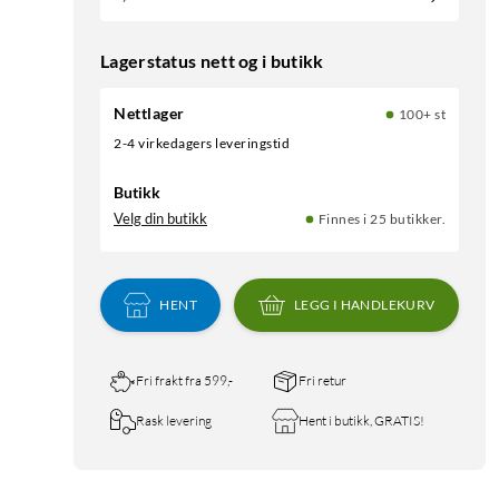
Lagerstatus nett og i butikk
Nettlager
100+ st
2-4 virkedagers leveringstid
Butikk
Velg din butikk
Finnes i 25 butikker.
HENT
LEGG I HANDLEKURV
Fri frakt fra 599,-
Fri retur
Rask levering
Hent i butikk, GRATIS!