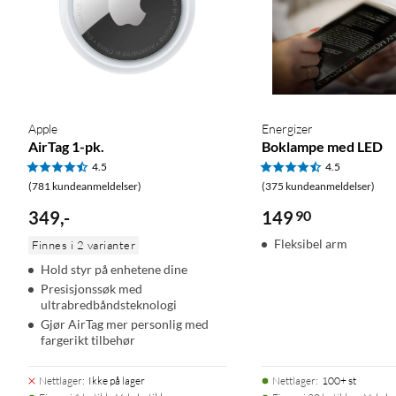
Apple
Energizer
AirTag 1-pk.
Boklampe med LED
4.5
4.5
(781 kundeanmeldelser)
(375 kundeanmeldelser)
349
,
-
149
90
Fleksibel arm
Finnes i 2 varianter
Hold styr på enhetene dine
Presisjonssøk med
ultrabredbåndsteknologi
Gjør AirTag mer personlig med
fargerikt tilbehør
Nettlager
:
Ikke på lager
Nettlager
:
100+ st