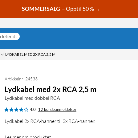
SOMMERSALG
– Opptil 50 % →
LYDKABEL MED 2X RCA 2,5 M
Artikkelnr: 24533
Lydkabel med 2x RCA 2,5 m
Lydkabel med dobbel RCA
4.0
12 kundeanmeldelser
Lydkabel 2x RCA-hanner til 2x RCA-hanner.
Les mer om produktet