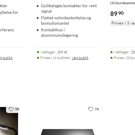
(43 kundeanmel
kter
Gullbelagte kontakter for rent
signal
yttelse for
89
90
Flettet nylonbeskyttelse og
bomullsmantel
Finnes i 3 va
erferens
Kontakthus i
aluminiumslegering
Nettlager
:
20+ st
Nettlager
:
20
lg butikk
Finnes i 16 butikker.
Velg butikk
Finnes i 20 bu
98
74