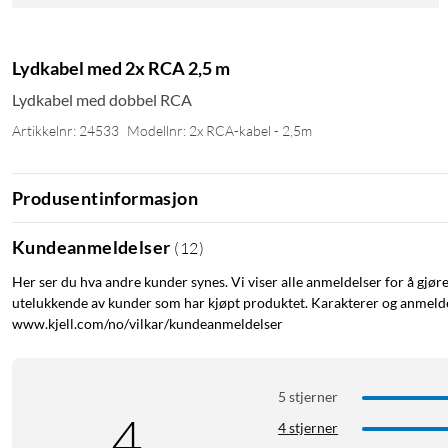
Lydkabel med 2x RCA 2,5 m
Lydkabel med dobbel RCA
Artikkelnr: 24533
Modellnr: 2x RCA-kabel - 2,5m
Produsentinformasjon
Kundeanmeldelser
(
12
)
Her ser du hva andre kunder synes. Vi viser alle anmeldelser for å gjør
utelukkende av kunder som har kjøpt produktet. Karakterer og anmeldel
www.kjell.com/no/vilkar/kundeanmeldelser
5 stjerner
4
4 stjerner