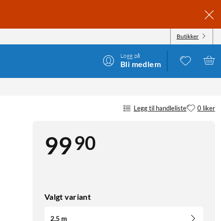
Butikker
Logg på
Bli medlem
Legg til handleliste
0 liker
90
99
Valgt variant
2,5 m