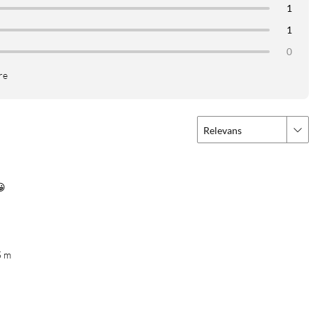
1
1
0
re
Relevans
😀
5 m