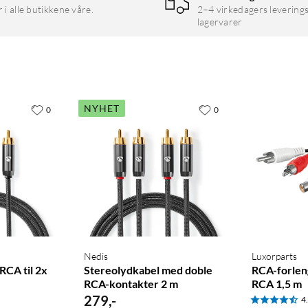
r i alle butikkene våre.
2–4 virkedagers leverings
lagervarer
NYHET
0
0
Nedis
Luxorparts
CA til 2x
Stereolydkabel med doble
RCA-forleng
RCA-kontakter 2 m
RCA 1,5 m
279
,
-
4