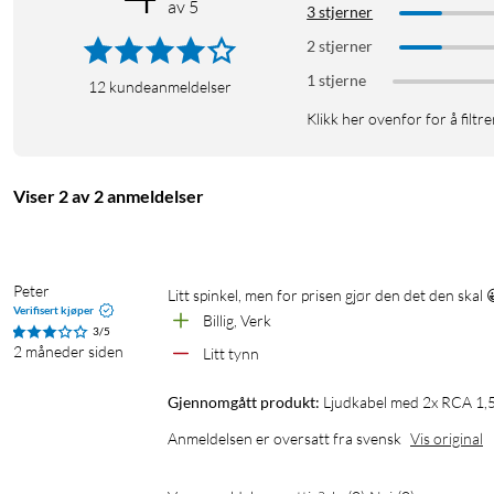
av 5
3 stjerner
2 stjerner
1 stjerne
12
kundeanmeldelser
Klikk her ovenfor for å filtre
Viser 2 av 2 anmeldelser
Peter
Litt spinkel, men for prisen gjør den det den skal 
Verifisert kjøper
Billig, Verk
3/5
2 måneder siden
Litt tynn
Gjennomgått produkt:
Ljudkabel med 2x RCA 1,
Anmeldelsen er oversatt fra svensk
Vis original