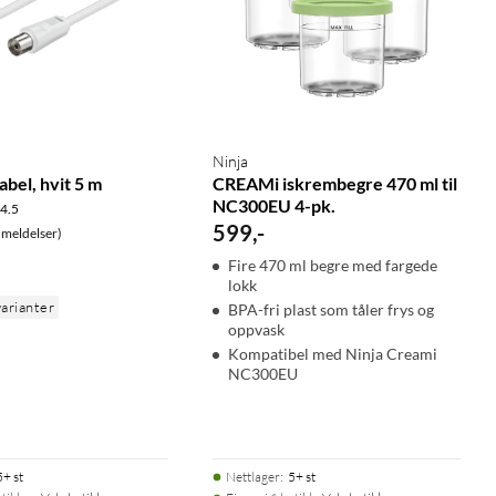
Ninja
bel, hvit 5 m
CREAMi iskrembegre 470 ml til
NC300EU 4-pk.
4.5
599
,
-
meldelser)
Fire 470 ml begre med fargede
lokk
varianter
BPA-fri plast som tåler frys og
oppvask
Kompatibel med Ninja Creami
NC300EU
5+ st
Nettlager
:
5+ st