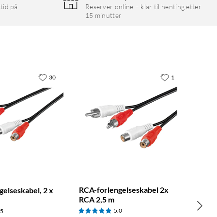
tid på
Reserver online – klar til henting etter
15 minutter
30
1
RCA-forlengelseskabel 2x
elseskabel, 2 x
RCA 2,5 m
5.0
.5