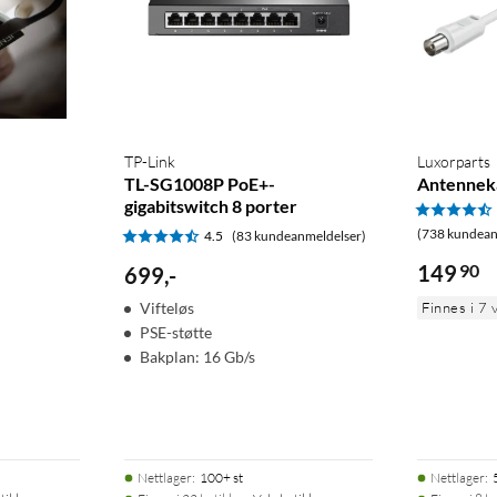
TP-Link
Luxorparts
TL-SG1008P PoE+-
Antenneka
gigabitswitch 8 porter
(738 kundean
4.5
(83 kundeanmeldelser)
149
90
699
,
-
Vifteløs
Finnes i 7 
PSE-støtte
Bakplan: 16 Gb/s
Nettlager
:
100+ st
Nettlager
: