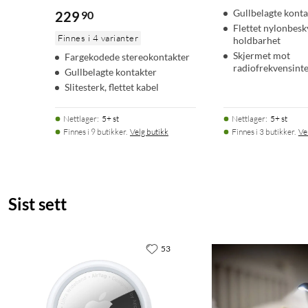
Gullbelagte konta
229
90
Flettet nylonbesk
Finnes i 4 varianter
holdbarhet
Skjermet mot
Fargekodede stereokontakter
radiofrekvensint
Gullbelagte kontakter
Slitesterk, flettet kabel
Nettlager
:
5+ st
Nettlager
:
5+ st
Finnes i 9 butikker.
Velg butikk
Finnes i 3 butikker.
Ve
Sist sett
53