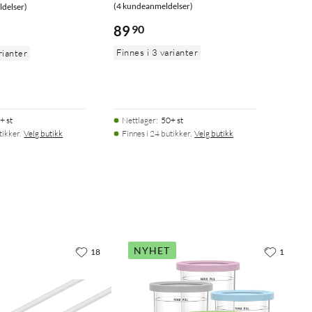
(4 kundeanmeldelser)
delser)
89
90
Finnes i 3 varianter
rianter
+ st
Nettlager
:
50+ st
tikker.
Velg butikk
Finnes i 24 butikker.
Velg butikk
NYHET
18
1