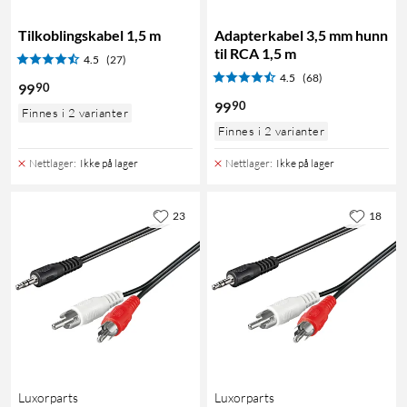
Tilkoblingskabel 1,5 m
Adapterkabel 3,5 mm hunn
til RCA 1,5 m
4.5
(27)
4.5
(68)
90
99
90
99
Finnes i 2 varianter
Finnes i 2 varianter
Nettlager
:
Ikke på lager
Nettlager
:
Ikke på lager
23
18
Luxorparts
Luxorparts