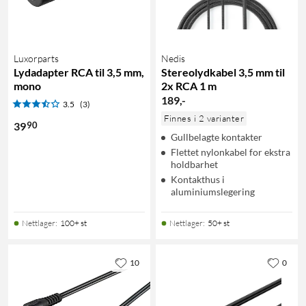
Luxorparts
Nedis
Lydadapter RCA til 3,5 mm,
Stereolydkabel 3,5 mm til
mono
2x RCA 1 m
189
,
-
3.5
(3)
Finnes i 2 varianter
90
39
Gullbelagte kontakter
Flettet nylonkabel for ekstra
holdbarhet
Kontakthus i
aluminiumslegering
Nettlager
:
100+ st
Nettlager
:
50+ st
10
0