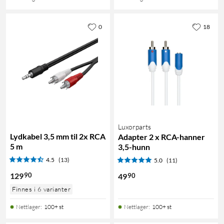
0
18
Luxorparts
Lydkabel 3,5 mm til 2x RCA
Adapter 2 x RCA-hanner
5 m
3,5-hunn
4.5
(13)
5.0
(11)
90
129
90
49
Finnes i 6 varianter
Nettlager
:
100+ st
Nettlager
:
100+ st