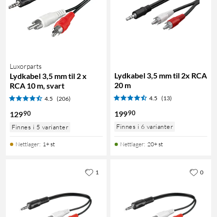
Luxorparts
Lydkabel 3,5 mm til 2x RCA
Lydkabel 3,5 mm til 2 x
20 m
RCA 10 m, svart
4.5
(13)
4.5
(206)
90
199
90
129
Finnes i 6 varianter
Finnes i 5 varianter
Nettlager
:
1+ st
Nettlager
:
20+ st
1
0