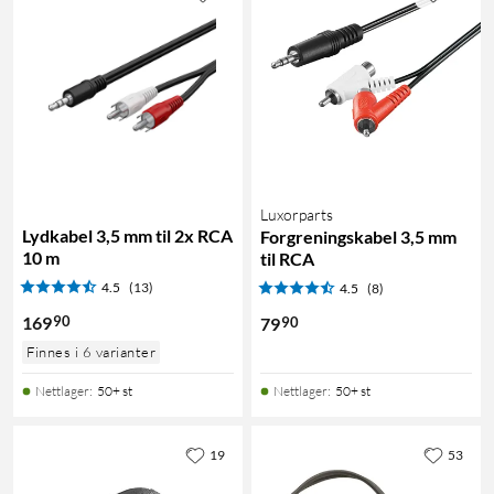
Luxorparts
Lydkabel 3,5 mm til 2x RCA
Forgreningskabel 3,5 mm
10 m
til RCA
4.5
(13)
4.5
(8)
90
169
90
79
Finnes i 6 varianter
Nettlager
:
50+ st
Nettlager
:
50+ st
19
53