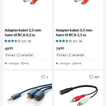
Adapterkabel 3,5 mm-
Adapterkabel 3,5 mm-
hann til RCA 0,2 m
hann til RCA 1,5 m
3.5
(4)
3.5
(4)
90
90
49
79
Finnes i 2 varianter
Finnes i 2 varianter
Nettlager
:
50+ st
Nettlager
:
100+ st
1
107