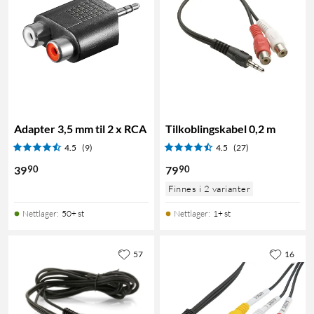
Adapter 3,5 mm til 2 x RCA
Tilkoblingskabel 0,2 m
4.5
(9)
4.5
(27)
90
90
39
79
Finnes i 2 varianter
Nettlager
:
50+ st
Nettlager
:
1+ st
57
16