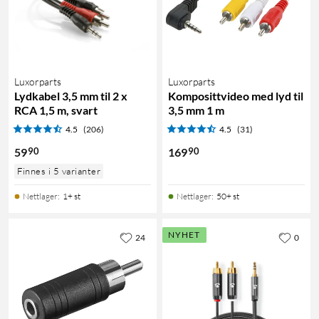
Luxorparts
Luxorparts
Lydkabel 3,5 mm til 2 x
Komposittvideo med lyd til
RCA 1,5 m, svart
3,5 mm 1 m
4.5
(206)
4.5
(31)
90
90
59
169
Finnes i 5 varianter
Nettlager
:
1+ st
Nettlager
:
50+ st
NYHET
24
0