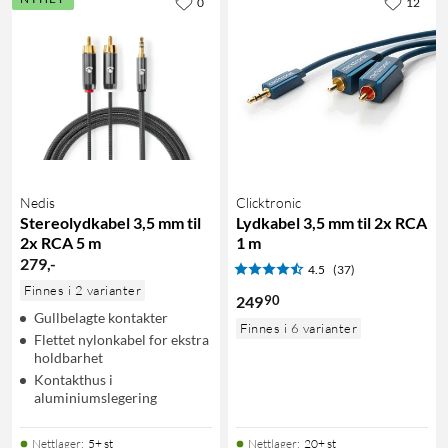
0
12
Nedis
Clicktronic
Stereolydkabel 3,5 mm til
Lydkabel 3,5 mm til 2x RCA
2x RCA 5 m
1 m
279
,
-
4.5
(37)
Finnes i 2 varianter
90
249
Gullbelagte kontakter
Finnes i 6 varianter
Flettet nylonkabel for ekstra
holdbarhet
Kontakthus i
aluminiumslegering
Nettlager
:
5+ st
Nettlager
:
20+ st