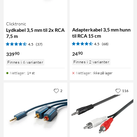
Clicktronic
Adapterkabel 3,5 mm hunn
Lydkabel 3,5 mm til 2x RCA
til RCA 15 cm
7,5 m
4.5
(68)
4.5
(37)
90
24
90
339
Finnes i 2 varianter
Finnes i 6 varianter
Nettlager
:
1+ st
Nettlager
:
Ikke på lager
2
116