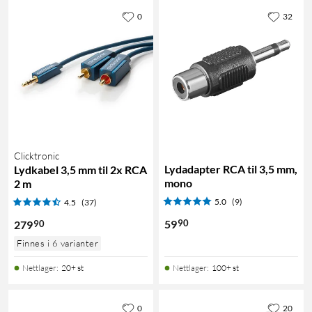
0
32
Clicktronic
Lydadapter RCA til 3,5 mm,
Lydkabel 3,5 mm til 2x RCA
mono
2 m
5.0
(9)
4.5
(37)
90
59
90
279
Finnes i 6 varianter
Nettlager
:
20+ st
Nettlager
:
100+ st
0
20