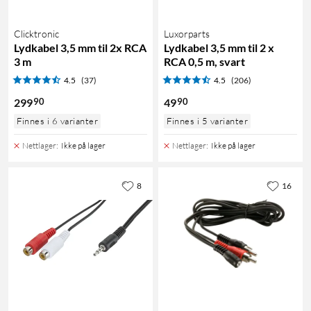
Clicktronic
Luxorparts
Lydkabel 3,5 mm til 2x RCA
Lydkabel 3,5 mm til 2 x
3 m
RCA 0,5 m, svart
4.5
(37)
4.5
(206)
90
90
299
49
Finnes i 6 varianter
Finnes i 5 varianter
Nettlager
:
Ikke på lager
Nettlager
:
Ikke på lager
8
16